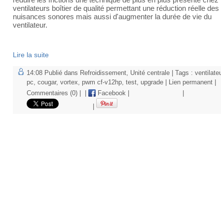
ventilateurs boîtier de qualité permettant une réduction réelle des
nuisances sonores mais aussi d'augmenter la durée de vie du
ventilateur.
Lire la suite
14:08 Publié dans
Refroidissement
,
Unité centrale
| Tags :
ventilate
pc
,
cougar
,
vortex
,
pwm cf-v12hp
,
test
,
upgrade
|
Lien permanent
|
Commentaires (0)
|
|
Facebook
|
|
|