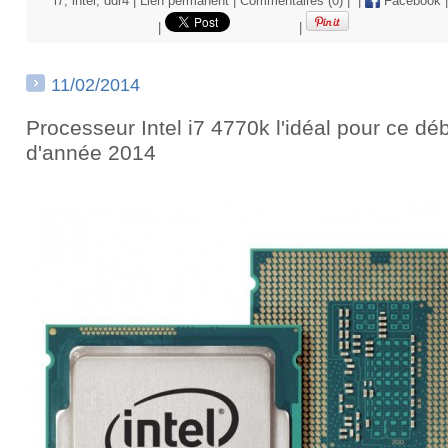
i7
,
intel
,
ddr4
|
Lien permanent
|
Commentaires (0)
|
|
Facebook
|
|
|
11/02/2014
Processeur Intel i7 4770k l'idéal pour ce dé
d'année 2014