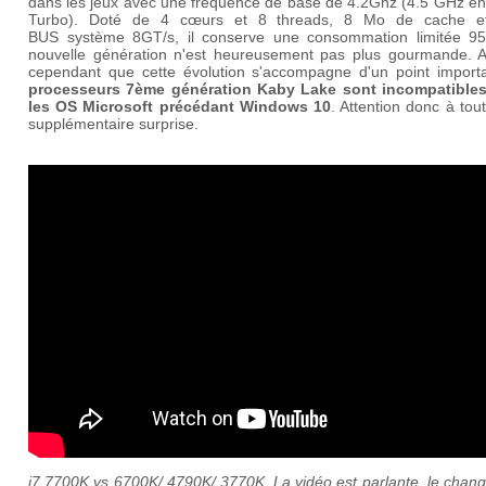
dans les jeux avec une fréquence de base de 4.2Ghz (4.5 GHz e
Turbo). Doté de 4 cœurs et 8 threads, 8 Mo de cache e
BUS système 8GT/s, il conserve une consommation limitée 9
nouvelle génération n'est heureusement pas plus gourmande. A
cependant que cette évolution s'accompagne d'un point importa
processeurs 7ème génération Kaby Lake sont incompatible
les OS Microsoft précédant Windows 10
. Attention donc à tou
supplémentaire surprise.
i7 7700K vs 6700K/ 4790K/ 3770K. La vidéo est parlante, le chan