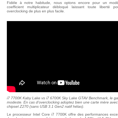
Fidèle à notre habitude, nous optons encore pour un mod
coefficient multiplicateur débloqué laissant toute liberté p
overclocking de plus en plus facile.
i7 7700K Kaby Lake vs i7 6700K Sky Lake GTAV Benchmark, le gai
modeste. En cas d'overclocking adoptez bien une carte mère avec
chipset Z270 (sans USB 3.1 Gen2 natif hélas).
Le processeur Intel Core i7 7700K offre des performances excel