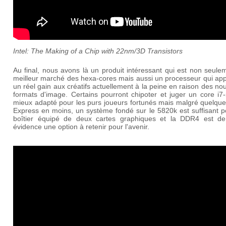
Intel: The Making of a Chip with 22nm/3D Transistors
Au final, nous avons là un produit intéressant qui est non seule
meilleur marché des hexa-cores mais aussi un processeur qui app
un réel gain aux créatifs actuellement à la peine en raison des n
formats d'image. Certains pourront chipoter et juger un core i7
mieux adapté pour les purs joueurs fortunés mais malgré quelque
Express en moins, un système fondé sur le 5820k est suffisant p
boîtier équipé de deux cartes graphiques et la DDR4 est de
évidence une option à retenir pour l'avenir.