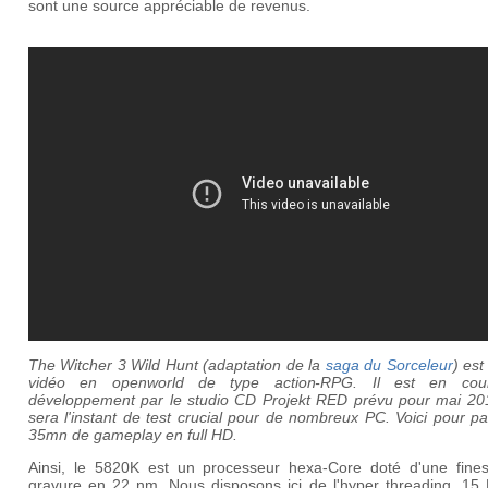
sont une source appréciable de revenus.
The Witcher 3 Wild Hunt (adaptation de la
saga du Sorceleur
) est
vidéo en openworld de type action-RPG. Il est en cou
développement par le studio CD Projekt RED prévu pour mai 20
sera l'instant de test crucial pour de nombreux PC. Voici pour pa
35mn de gameplay en full HD.
Ainsi, le 5820K est un processeur hexa-Core doté d'une fine
gravure en 22 nm. Nous disposons ici de l'hyper threading, 15