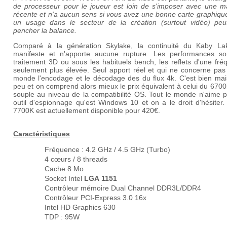
de processeur pour le joueur est loin de s'imposer avec une m
récente et n'a aucun sens si vous avez une bonne carte graphiqu
un usage dans le secteur de la création (surtout vidéo) peut
pencher la balance.
Comparé à la génération Skylake, la continuité du Kaby La
manifeste et n'apporte aucune rupture. Les performances so
traitement 3D ou sous les habituels bench, les reflets d'une fr
seulement plus élevée. Seul apport réel et qui ne concerne pas
monde l'encodage et le décodage des du flux 4k. C'est bien mais
peu et on comprend alors mieux le prix équivalent à celui du 6700
souple au niveau de la compatibilité OS. Tout le monde n'aime p
outil d'espionnage qu'est Windows 10 et on a le droit d'hésiter.
7700K est actuellement disponible pour 420€.
Caractéristiques
Fréquence : 4.2 GHz / 4.5 GHz (Turbo)
4 cœurs / 8 threads
Cache 8 Mo
Socket Intel
LGA 1151
Contrôleur mémoire Dual Channel DDR3L/DDR4
Contrôleur PCI-Express 3.0 16x
Intel HD Graphics 630
TDP : 95W