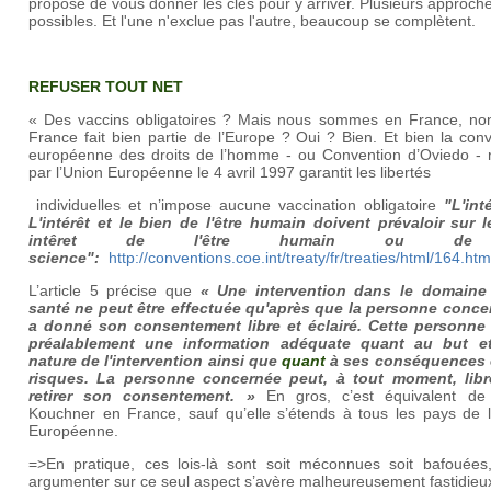
propose de vous donner les clés pour y arriver. Plusieurs approch
possibles. Et l'une n'exclue pas l'autre, beaucoup se complètent.
REFUSER TOUT NET
« Des vaccins obligatoires ? Mais nous sommes en France, no
France fait bien partie de l’Europe ? Oui ? Bien. Et bien la con
européenne des droits de l’homme - ou Convention d’Oviedo - ra
par l’Union Européenne le 4 avril 1997 garantit les libertés
individuelles et n’impose aucune vaccination obligatoire
"L'int
L'intérêt et le bien de l'être humain doivent prévaloir sur l
intêret de l'être humain ou de
science":
http://conventions.coe.int/treaty/fr/treaties/html/164.htm
L’article 5 précise que
« Une intervention dans le domaine
santé ne peut être effectuée qu'après que la personne conce
a donné son consentement libre et éclairé. Cette personne 
préalablement une information adéquate quant au but e
nature de l'intervention ainsi que
quant
à ses conséquences 
risques. La personne concernée peut, à tout moment, lib
retirer son consentement. »
En gros, c’est équivalent de 
Kouchner en France, sauf qu’elle s’étends à tous les pays de l
Européenne.
=>En pratique, ces lois-là sont soit méconnues soit bafouées
argumenter sur ce seul aspect s’avère malheureusement fastidieu