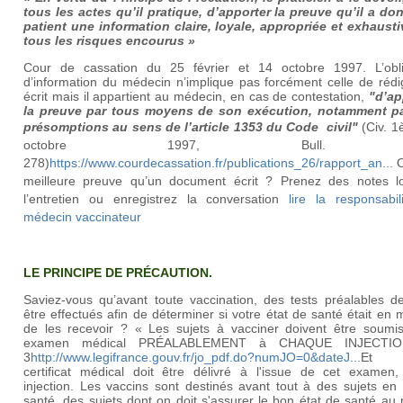
tous les actes qu’il pratique, d’apporter la preuve qu’il a do
patient une information claire, loyale, appropriée et exhausti
tous les risques encourus »
Cour de cassation du 25 février et 14 octobre 1997. L’obli
d’information du médecin n’implique pas forcément celle de rédi
écrit mais il appartient au médecin, en cas de contestation,
"d’ap
la preuve par tous moyens de son exécution, notamment p
présomptions au sens de l’article 1353 du
Code
civil"
(Civ. 1
octobre 1997, Bull. 
278)
https://www.courdecassation.fr/publications_26/rapport_an...
O
meilleure preuve qu’un document écrit ? Prenez des notes l
l’entretien ou enregistrez la conversation
lire la responsabi
médecin vaccinateur
LE PRINCIPE DE PRÉCAUTION.
Saviez-vous qu’avant toute vaccination, des tests préalables de
être effectués afin de déterminer si votre état de santé était en
de les recevoir ? « Les sujets à vacciner doivent être soumi
examen médical PRÉALABLEMENT à CHAQUE INJECTIO
3
http://www.legifrance.gouv.fr/jo_pdf.do?numJO=0&dateJ...
Et
certificat médical doit être délivré à l'issue de cet examen,
injection. Les vaccins sont destinés avant tout à des sujets en
santé, des sujets dont on doit s'assurer le bon état de santé a