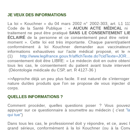
JE VEUX DES INFORMATIONS
La loi « Kouchner » du 04 mars 2002 n° 2002-303, art. L1 11
Code de la Santé Publique : «
AUCUN ACTE MÉDICAL
ni 
traitement ne peut être pratiqué
SANS LE CONSENTEMENT LIB
ÉCLAIRÉ
de la personne et ce consentement peut être retiré 
moment ». Cette loi est très importante. Chaque parent/patient
conformément à loi Kouchner demander aux vaccinateur
informations exhaustives sur l’acte médical proposé, et le re
(1)
http://www.legifrance.gouv.fr/affichTexte.do?cidTexte=JOR...
consentement doit être LIBRE: « Le médecin doit en outre obteni
tous les cas, le consentement du patient avant toute intervent
(Déontologie médicale du CSP, art. R 4127-36 )
=>Approche déjà un peu plus facile. Il est naturel de s'interroger
nature du/des produits que l'on se propose de vous injecter d
corps.
QUELLES INFORMATIONS ?
Comment procéder, quelles questions poser ? Vous pouve
appuyer sur ce questionnaire à soumettre au médecin ( c'est
"l
qui tue"
)
Dans tous les cas, le professionnel doit y répondre, et ce, avec 
grand sérieux, conformément à la loi Kouchner (ou à la Conv