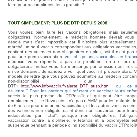
faire pour accomplir ces tests gratuits ?
TOUT SIMPLEMENT: PLUS DE DTP DEPUIS 2008
Vous voulez bien faire les vaccins obligatoires mais seuleme
obligatoires. Normalement, le médecin honnête devrait vous 
désolé mais c’est impossible car il n’existe plus actuellement 
marché un seul vaccin correspondant aux obligations vaccinales, 
contient des valences non-obligatoires en plus, soit il n’est pas
pour une primo-vaccination.
voir obligations vaccinales en Franc
médecin vous réponds « pas de problème, on ne fera q
obligatoires» méfiez-vous. Le mensonge par omission est très c
en ce domaine.. demandez à voir quel vaccin il propose alors. V
modèle de lettre que vous pouvez soumettre au médecin concern
non-disponibilité d’un vac
DTP;
http://www.infovaccin.fr/alerte_DTP_susp.html
ou
ce m
de lettre " Pour les parents qui refusent de vacciner leurs enfan
vaccin le plus proche du DTPolio® et qui peut être prop
remplacement – le Revaxis® – n'a pas d'AMM pour les enfants de
de 6 ans ni pour une primo-vaccination, et les autres vaccins com
des valences non obligatoires et donc non couvertes pour leurs 
indésirables par l'État*, puisque non obligatoires, l'obligat
vaccination contre la diphtérie, le tétanos et la poliomyélite e
suspendue pendant la période d'indisponibilité du vaccin DTPolio