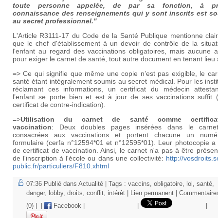
toute personne appelée, de par sa fonction, à pr
connaissance des renseignements qui y sont inscrits est s
au secret professionnel."
L'Article R3111-17 du Code de la Santé Publique mentionne clai
que le chef d'établissement à un devoir de contrôle de la situa
l'enfant au regard des vaccinations obligatoires, mais aucune a
pour exiger le carnet de santé, tout autre document en tenant lieu s
=> Ce qui signifie que même une copie n’est pas exigible, le ca
santé étant intégralement soumis au secret médical. Pour les insti
réclamant ces informations, un certificat du médecin attesta
l’enfant se porte bien et est à jour de ses vaccinations suffit
certificat de contre-indication).
=>
Utilisation du carnet de santé comme certific
vaccination
: Deux doubles pages insérées dans le carne
consacrées aux vaccinations et portent chacune un num
formulaire (cerfa n°12594*01 et n°12595*01). Leur photocopie a 
de certificat de vaccination. Ainsi, le carnet n'a pas à être présen
de l'inscription à l'école ou dans une collectivité:
http://vosdroits.s
public.fr/particuliers/F810.xhtml
07:36 Publié dans
Actualité
| Tags :
vaccins
,
obligatoire
,
loi
,
santé
,
danger
,
lobby
,
droits
,
conflit
,
intérêt
|
Lien permanent
|
Commentaire
(0)
|
|
Facebook
|
|
|