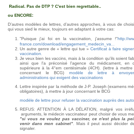
Radical. Pas de DTP ? C'est bien regrettable..
ou ENCORE:
D’autres modèles de lettres, d’autres approches, à vous de choisi
qui vous sied le mieux, toujours en adaptant à votre cas:
"Puisque j'ai foi en la vaccination, j'assume !"
http://ww
france.com/download/engagement_medecin_va...
Un autre genre de « lettre qui tue »
Certificat à faire signe
vaccination.
Je veux bien les vaccins, mais à la condition qu'ils soient fa
ainsi que l'a préconisé l'agence du médicament, en di
supérieure à la 4°em centésimale (4CH). (lettre à mettre 
concernant le BCG)
modèle de lettre à envoye
administrations qui exigent des vaccinations
Lettre inspirée par la méthode de J-P. Joseph (examens mé
obligatoires), à mettre à jour concernant le BCG
modèle de lettre pour refuser la vaccination auprès des auto
REFUS: ATTENTION À LA DÉLATION, malgré vos irréfu
arguments, le médecin vaccinateur peut choisir de vous me
"si vous ne voulez pas vacciner, ce n'est plus la pe
venir dans mon cabinet"
. Mais il peut aussi décider d
signaler.