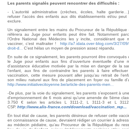
Les parents signalés peuvent rencontrer des difficultés :
- L'autorité administrative (crèches, écoles, halte garderie…
refuser l’accès des enfants aux dits établissements et/ou peut 
exclure.
Un signalement entre les mains du Procureur de la République 
référera au Juge pour enfants peut être fait. Notamment par
l’Ordre National des Médecins les y incite, considérant que 
vacciner, c’est maltraiter !
http://a7.idata.over-blog.com/3/27/09
droit-d...
C’est hélas un moyen de pression assez répandu.
En suite de ce signalement, les parents pourront être convoqués
le Juge pour enfants aux fins d’ouverture éventuelle d’une 
d’assistance éducative motivée par la mise en danger de la sa
l’enfant, aux fins de contraindre les parents à faire effectuer
vaccination, cette mesure pouvant aller jusqu’au retrait de l’en
son milieu naturel aux fins de placement en foyer ou famille d’
http://www.initiativecitoyenne.be/article-des-parents-men...
-De plus, par la voie du signalement, les parents s’exposent à un
d'emprisonnement de 6 mois ainsi qu'une amende de 5ème class
3.750 € selon les articles L 3111-2, L 3111-3 et L 311
CSP.
http://www.alis-france.com/download/vaccination_rep...
En tout état de cause, les parents désireux de refuser cette vacci
en connaissance de cause, devraient rédiger un courrier à adress
au médecin pédiatre, qu’au Procureur de la République du ress