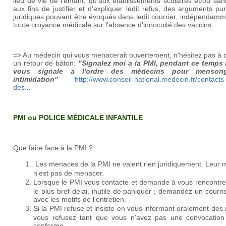
lieu de vie de l’enfant, qu’aux établissements scolaires et/ou sani
aux fins de justifier et d’expliquer ledit refus, des arguments p
juridiques pouvant être évoqués dans ledit courrier, indépendam
toute croyance médicale sur l’absence d’innocuité des vaccins.
=> Au médecin qui vous menacerait ouvertement, n'hésitez pas à 
un retour de bâton:
"Signalez moi a la PMI, pendant ce temps 
vous signale a l'ordre des médecins pour menson
intimidation"
http://www.conseil-national.medecin.fr/contacts
des...
PMI ou POLICE MÉDICALE INFANTILE
Que faire face à la PMI ?
Les menaces de la PMI ne valent rien juridiquement. Leur 
n'est pas de menacer.
Lorsque le PMI vous contacte et demande à vous rencontre
le plus bref délai, inutile de paniquer ; demandez un courrie
avec les motifs de l'entretien.
Si la PMI refuse et insiste en vous informant oralement des 
vous refusez tant que vous n'avez pas une convocation 
conforme.