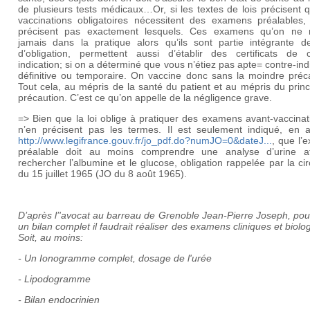
de plusieurs tests médicaux…Or, si les textes de lois précisent 
vaccinations obligatoires nécessitent des examens préalables, 
précisent pas exactement lesquels. Ces examens qu’on ne r
jamais dans la pratique alors qu’ils sont partie intégrante de
d’obligation, permettent aussi d’établir des certificats de c
indication; si on a déterminé que vous n’étiez pas apte= contre-ind
définitive ou temporaire. On vaccine donc sans la moindre préca
Tout cela, au mépris de la santé du patient et au mépris du prin
précaution. C’est ce qu’on appelle de la négligence grave.
=> Bien que la loi oblige à pratiquer des examens avant-vaccinati
n’en précisent pas les termes. Il est seulement indiqué, en 
http://www.legifrance.gouv.fr/jo_pdf.do?numJO=0&dateJ...
, que l’
préalable doit au moins comprendre une analyse d’urine a
rechercher l’albumine et le glucose, obligation rappelée par la cir
du 15 juillet 1965 (JO du 8 août 1965).
D’après l’'avocat au barreau de Grenoble Jean-Pierre Joseph, pou
un bilan complet il faudrait réaliser des examens cliniques et biolo
Soit, au moins:
- Un Ionogramme complet, dosage de l'urée
- Lipodogramme
- Bilan endocrinien