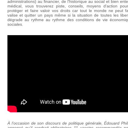
administrations) au financier, de l'historique au social et bien ent
médical, vous trouverez piste, conseils, moyens d'action pou
protéger et faire valoir vos droits car tout le monde ne peut f
valise et quitter un pays même si la situation de toutes les libe
dégrade au rythme au rythme des conditions de vie économiq
sociales.
À l’occasion de son discours de politique générale, Édouard Phi
annoncé qu’il rendrait obligatoires 11 vaccins recommandés po