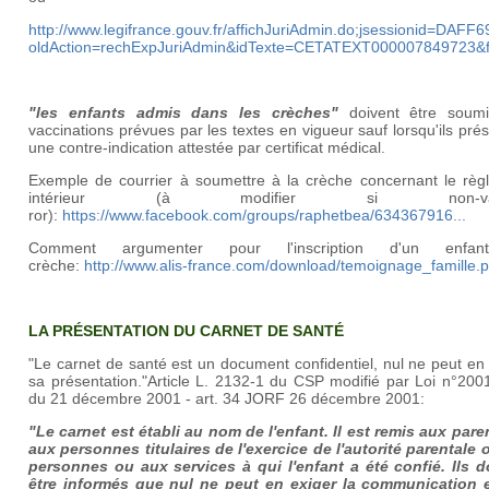
http://www.legifrance.gouv.fr/affichJuriAdmin.do;jsessionid=
oldAction=rechExpJuriAdmin&idTexte=CETATEXT000007849723&
"les enfants admis dans les crèches"
doivent être soum
vaccinations prévues par les textes en vigueur sauf lorsqu'ils pré
une contre-indication attestée par certificat médical.
Exemple de courrier à soumettre à la crèche concernant le règ
intérieur (à modifier si non-vac
ror):
https://www.facebook.com/groups/raphetbea/634367916...
Comment argumenter pour l'inscription d'un enfa
crèche:
http://www.alis-france.com/download/temoignage_famille.p
LA PRÉSENTATION DU CARNET DE SANTÉ
"Le carnet de santé est un document confidentiel, nul ne peut en
sa présentation."Article L. 2132-1 du CSP modifié par Loi n°200
du 21 décembre 2001 - art. 34 JORF 26 décembre 2001:
"Le carnet est établi au nom de l'enfant. Il est remis aux pare
aux personnes titulaires de l'exercice de l'autorité parentale 
personnes ou aux services à qui l'enfant a été confié. Ils d
être informés que nul ne peut en exiger la communication 