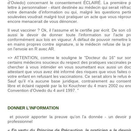
d’Oviedo) concernant le consentement ÉCLAIRÉ. La première pa
lettre à personnaliser - étant destinée au médecin qui serait réfrac
votre demande d’information ou qui, malgré les questions perti
soulevées voudrait malgré tout pratiquer un acte que vous répro
encore menacerait de vous dénoncer.
Il veut vacciner ? Ok, il l’assume et le certifie par écrit. De son côt
aussi le devoir de donner toute l'information sur l'acte pr
conformément aux lois en vigueur. À défaut de pouvoir remettre la
en mains propres contre signature, si le médecin refuse de la p
on l'envoie en R avec AR.
=> ATTENTION, comme le souligne le "Docteur du 16" sur son
certains médecins soucieux du respect des pratiques vaccinales 
chercher à vous intimider en vous soumettant eux aussi un do
attestant que vous avez été informé des risques que vous faites c
votre enfant en refusant les vaccinations. Ce serait alors le refus éc
Sauf qu'il n'a aucune base juridique, contrairement au consen
libre et éclairé rappelé par la loi Kouchner du 4 mars 2002 ou en
Convention d'Oviedo du 4 avril 1997. "
DONNER L’INFORMATION
et pouvoir apporter la preuve qu’on l’a donnée - un devoir p
professionnel
« En vertu du Principe de Précaution, le praticien a le devoir