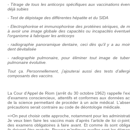
- Titrage de tous les anticorps spécifiques aux vaccinations éven
déjà subies
- Test de dépistage des différentes hépatite et du SIDA
- Electrophorèse et immunophorèse des protéines sériques, de m
à avoir une image globale des capacités ou incapacités éventuel
l'organisme à fabriquer les anticorps
- radiographie panoramique dentaire, ceci dès qu'il y a au moi
dent dévitalisée
- radiographie pulmonaire, pour éliminer tout image de tuber
pulmonaire évolutive.
Tout ça. Personnellement, j’ajouterai aussi des tests d’allerg
composants des vaccins.
La Cour d'Appel de Riom (arrêt du 30 octobre 1962) rappelle l'e
d'examens consciencieux, attentifs et conformes aux données act
de la science permettant de procéder à un acte médical. L'abse
précautions serait contraire au code de déontologie médicale.
=>On peut choisir cette approche, notamment pour les administrat
Je veux bien faire les vaccins mais d’après l’article de loi ci-joint,
des examens obligatoires à faire avant. Et comme ils sont obliga
ils doivent être gratuits. Pouvez m’indiquer quelles sont les déma