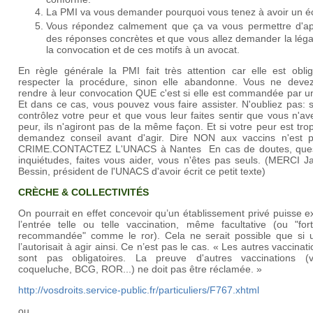
La PMI va vous demander pourquoi vous tenez à avoir un éc
Vous répondez calmement que ça va vous permettre d'ap
des réponses concrètes et que vous allez demander la léga
la convocation et de ces motifs à un avocat.
En règle générale la PMI fait très attention car elle est obli
respecter la procédure, sinon elle abandonne. Vous ne deve
rendre à leur convocation QUE c'est si elle est commandée par u
Et dans ce cas, vous pouvez vous faire assister. N'oubliez pas: 
contrôlez votre peur et que vous leur faites sentir que vous n'a
peur, ils n'agiront pas de la même façon. Et si votre peur est trop
demandez conseil avant d'agir. Dire NON aux vaccins n'est 
CRIME.CONTACTEZ L'UNACS à Nantes En cas de doutes, ques
inquiétudes, faites vous aider, vous n'êtes pas seuls. (MERCI J
Bessin, président de l'UNACS d'avoir écrit ce petit texte)
CRÈCHE & COLLECTIVITÉS
On pourrait en effet concevoir qu’un établissement privé puisse e
l’entrée telle ou telle vaccination, même facultative (ou "for
recommandée" comme le ror). Cela ne serait possible que si u
l’autorisait à agir ainsi. Ce n’est pas le cas. « Les autres vaccinat
sont pas obligatoires. La preuve d'autres vaccinations (va
coqueluche, BCG, ROR...) ne doit pas être réclamée. »
http://vosdroits.service-public.fr/particuliers/F767.xhtml
ou