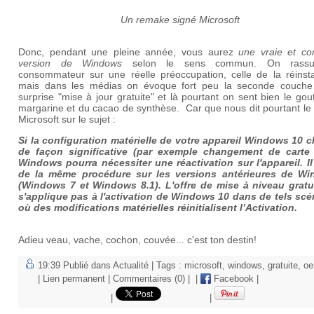
Un remake signé Microsoft
Donc, pendant une pleine année, vous aurez
une vraie et co
version de Windows
selon le sens commun. On rassu
consommateur sur une réelle préoccupation, celle de la réinstal
mais dans les médias on évoque fort peu la seconde couche
surprise "mise à jour gratuite" et là pourtant on sent bien le gou
margarine et du cacao de synthèse. Car que nous dit pourtant l
Microsoft sur le sujet :
Si la configuration matérielle de votre appareil Windows 10 
de façon significative (par exemple changement de carte
Windows pourra nécessiter une réactivation sur l'appareil. Il 
de la même procédure sur les versions antérieures de W
(Windows 7 et Windows 8.1). L'offre de mise à niveau gratu
s'applique pas à l'activation de Windows 10 dans de tels scé
où des modifications matérielles réinitialisent l’Activation.
Adieu veau, vache, cochon, couvée... c'est ton destin!
19:39 Publié dans
Actualité
| Tags :
microsoft
,
windows
,
gratuite
,
o
|
Lien permanent
|
Commentaires (0)
|
|
Facebook
|
|
|