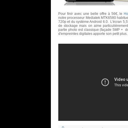
Pour finir avec une belle offre à 56€, le
H
notre processeur Mediatek MTK6580 habitue
720p et du système Android 6.0. L'écran 5,
de stockage mais on aime particulièrement
partie photo est classique (façade 5MP + do
d'empreintes digitales apporte son petit plus.