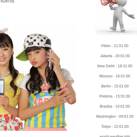
moins
Pékin
-
21:01:02
Jakarta
-
20:01:02
New Delhi
-
18:31:02
Moscou
-
16:01:02
Berlin
-
15:01:02
Pretoria
-
15:01:02
Brasilia
-
10:01:02
Washington
-
09:01:02
Tokyo
-
22:01:02
world-weather.info