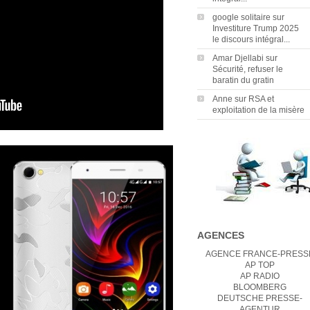
google solitaire
sur
Investiture Trump 2025
le discours intégral...
Amar Djellabi
sur
Sécurité, refuser le
baratin du gratin
Anne
sur
RSA et
exploitation de la misère
AGENCES
AGENCE FRANCE-PRESS
AP TOP
AP RADIO
BLOOMBERG
DEUTSCHE PRESSE-
AGENTUR