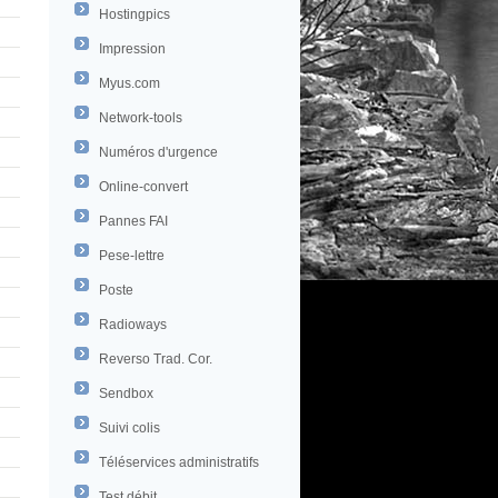
Hostingpics
Impression
Myus.com
Network-tools
Numéros d'urgence
Online-convert
Pannes FAI
Pese-lettre
Poste
Radioways
Reverso Trad. Cor.
Sendbox
Suivi colis
Téléservices administratifs
Test débit