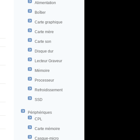
Alimentation
Boîtier
Carte graphique
Carte mère
Carte son
Disque dur
Lecteur Graveur
Mémoire
Processeur
Refroidissement
SSD
Périphériques
CPL
Carte mémoire
Casque-micro