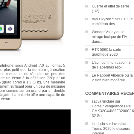
Guerre et effet de serre
(1/2)
AMD Ryzen 5 9600X : Le
caméléon des...
Wonder Valley ou le
mirage toxique de l’IA
dans...
RTX 5060 la carte
graphique 2026
L'agir communicationnel
rtphone sous Android 7.0 au format 5
de Habermas est-il...
 plus petit que la dernière génération
ente montre qu'on s'inspire un peu des
Le Rapport Alloncle ou la
ède un écran à la définition 720p et un
vision bien modérée...
 (quad cores à 1,3 GHz), une mémoire
gement suffisant pour un peu de musique
ssuré comme sur un grand par un double
COMMENTAIRES RÉCE
façade. La batterie offre une capacité de
 écran.
sativa tincture
sur
Corsair Vengeance LPX
CMK32GX4M2E3200C16
32 Go...
icedodo
sur
Investiture
Trump 2025 le discours
intégral...