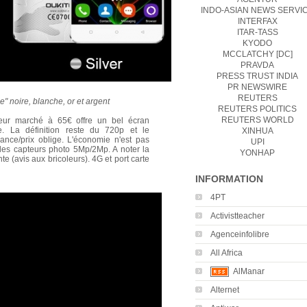
INDO-ASIAN NEWS SERVI
INTERFAX
ITAR-TASS
KYODO
MCCLATCHY [DC]
PRAVDA
PRESS TRUST INDIA
PR NEWSWIRE
REUTERS
" noire, blanche, or et argent
REUTERS POLITICS
REUTERS WORLD
eur marché à 65€ offre un bel écran
e. La définition reste du 720p et le
XINHUA
nce/prix oblige. L'économie n'est pas
UPI
les capteurs photo 5Mp/2Mp. A noter la
YONHAP
te (avis aux bricoleurs). 4G et port carte
INFORMATION
4PT
Activistteacher
Agenceinfolibre
All Africa
AlManar
Alternet