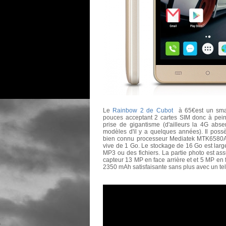
Le
Rainbow 2 de Cubot
à 65€est un sma
pouces acceptant 2 cartes SIM donc à peine
prise de gigantisme (d'ailleurs la 4G abs
modèles d'il y a quelques années). Il poss
bien connu processeur Mediatek MTK6580A
vive de 1 Go. Le stockage de 16 Go est lar
MP3 ou des fichiers. La partie photo est a
capteur 13 MP en face arrière et et 5 MP en 
2350 mAh satisfaisante sans plus avec un tel