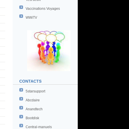
Vaccinations Voyages
WWiTV
CONTACTS
5starsupport
Abcdaire
Anandtech
Bootdisk
Central-manuels