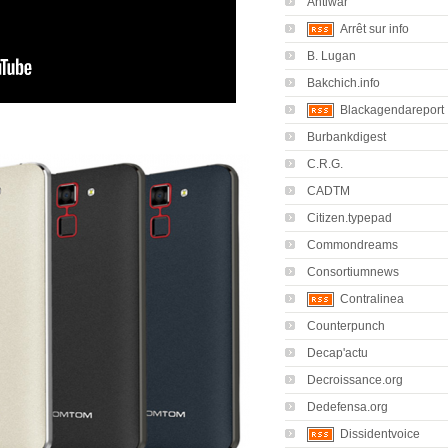
Antiwar
Arrêt sur info
B. Lugan
Bakchich.info
Blackagendareport
Burbankdigest
C.R.G.
CADTM
Citizen.typepad
Commondreams
Consortiumnews
Contralinea
Counterpunch
Decap'actu
Decroissance.org
Dedefensa.org
Dissidentvoice