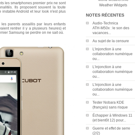
nts les smartphones premier prix ne sont
Weather Widgets
nalités. Ils proposent souvent la toute
 instable Androïd et leur look n'est plus
NOTES RÉCENTES
Audio‑Technica
les parents assaillis par leurs enfants
ATH‑M50x : le son des
aient rentrer il y a plusieurs heures) et
dernier Samsung se perdre on ne sait où.
vacances...
Au sujet de la censure
L'injonction à une
collaboration numérique
ou...
L'injonction à une
collaboration numérique
ou...
L'injonction à une
collaboration numérique
ou...
Tester Nobara KDE
(français) sans risque
Échapper à Windows 11
(et bientôt 12) pour...
Guerre et effet de serre
(2/2)