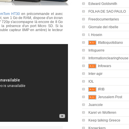
Edward Goldsmith
FOLHA DE SAO PAULO
omTom HT30
en précommande et avec
l, son 1 Go de RAM, dispose d'un écran
Freedocumentaries
5" 720p s'accompagne là encore de 8 Go
 la présence d'un port Micro SD. Si la
Giornale del ribelle
uble capteur 8MP en arrière) le lecteur
I. Hosein
Ilfattoquotidiano
Infoguerre
Informationclearinghouse
Infowars
Inter-agir
IOL
IRIB
Jerusalem Post
Juancole
Karel vn Wolferen
Keep talking Greece
Knowckers