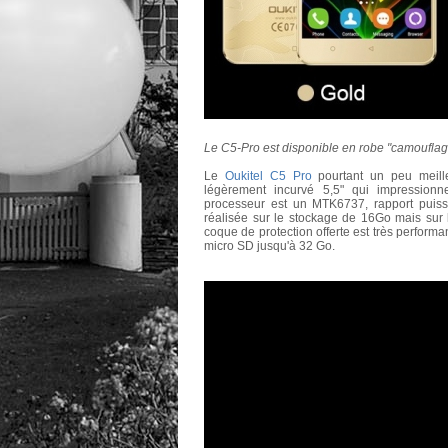
Le C5-Pro est disponible en robe "camouflage
Le
Oukitel C5 Pro
pourtant un peu meill
légèrement incurvé 5,5" qui impressionn
processeur est un MTK6737, rapport puissa
réalisée sur le stockage de 16Go mais sur 
coque de protection offerte est très performan
micro SD jusqu'à 32 Go.