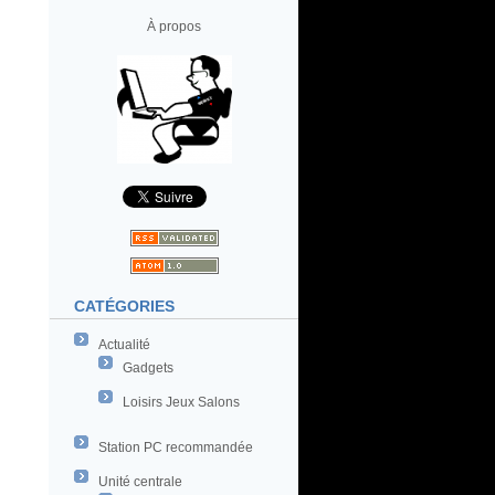
À propos
CATÉGORIES
Actualité
Gadgets
Loisirs Jeux Salons
Station PC recommandée
Unité centrale