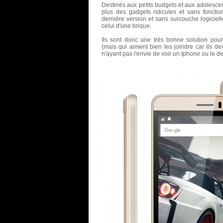
Destinés aux petits budgets et aux adolesce
plus des gadgets ridicules et sans fonction
dernière version et sans surcouche logicielle
celui d'une brique.
Ils sont donc une très bonne solution pour 
(mais qui aiment bien les joindre car ils dev
n'ayant pas l'envie de voir un Iphone ou le 