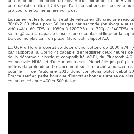
une ergonomie renforcée au moyen d'un écran tactile full HD et 
une résolution ultra HD 8K que l'ont pensait encore réservée au
pro pour une bonne année voir plus.
La rumeur et les fuites font état de vidéos en 8K avec une résolu
3840x2160 pixels pour 60 images par seconde (on évoque aussi
vidéo 4K à 60 FPS, le 1080p à 120FPS et le 720p à 240FPS) et 
sur le gâteau la capacité d'user d'une double lentille pour la capt
De quoi ne plus tenir en place! Merci petit chipset A10.
La GoPro Hero 5 devrait se doter d'une batterie de 2800 mAh 
par rapport à la GoPro 4) capable d’enregistrer deux heures de 
de la désormais classique compatibilité Wi-Fi, du Bluetooth 4.0
connectivité HDMI et d'une monstrueuse étanchéité jusqu’à plus
mètres de profondeur. Le lancement sur le marché américain est
pour la fin de l'automne 2015 donc comptons plutôt début 2
France sauf en petite boutique d'import et bonne surprise de plus 
est annoncé entre 400 et 500 dollars.