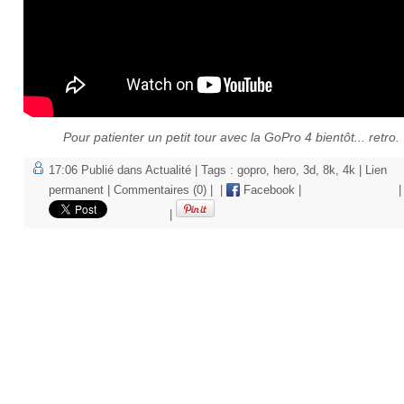
Pour patienter un petit tour avec la GoPro 4 bientôt... retro.
17:06 Publié dans
Actualité
| Tags :
gopro
,
hero
,
3d
,
8k
,
4k
|
Lien
permanent
|
Commentaires (0)
|
|
Facebook
|
|
|