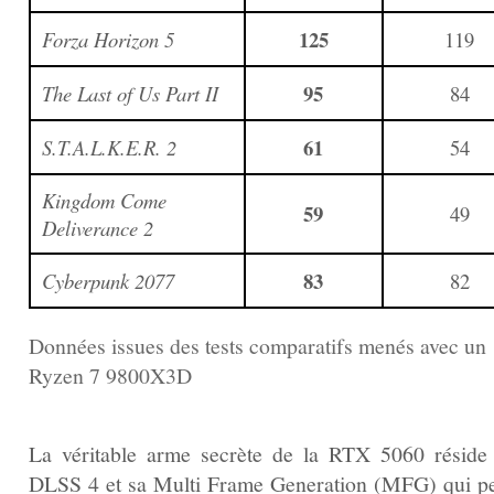
125
Forza Horizon 5
119
95
The Last of Us Part II
84
61
S.T.A.L.K.E.R. 2
54
Kingdom Come
59
49
Deliverance 2
83
Cyberpunk 2077
82
Données issues des tests comparatifs menés avec un
Ryzen 7 9800X3D
La véritable arme secrète de la RTX 5060 réside
DLSS 4 et sa Multi Frame Generation (MFG) qui p