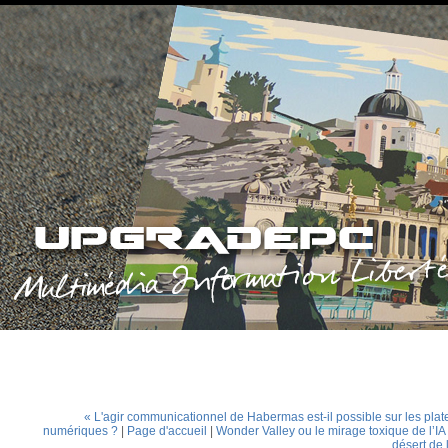
« L'agir communicationnel de Habermas est-il possible sur les pla
numériques ?
|
Page d'accueil
|
Wonder Valley ou le mirage toxique de l’IA
désert de 