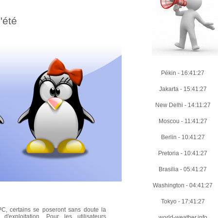
'été
Pékin
-
16:41:29
Jakarta
-
15:41:29
New Delhi
-
14:11:29
Moscou
-
11:41:29
Berlin
-
10:41:29
Pretoria
-
10:41:29
Brasilia
-
05:41:29
Washington
-
04:41:29
Tokyo
-
17:41:29
PC, certains se poseront sans doute la
exploitation. Pour les utilisateurs
world-weather.info