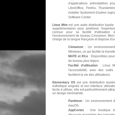
d'applications préinstallées p
LibreOffice, Firefox, Thunderb
installer facilement d'autres logi
Software Center.
Linux Mint
est une autre distribution basé
supplémentaires pour améliorer l'expérience
connue pour sa facilité d'utilisation e
l'environnement de bureau Cinnamon. Mint o
charge de la langue française et dispose d'
Cinnamon
: Un environnement 
Windows, ce qui facilite la transit
MATE et Xfce
: Disponibles pour
de bureau plus légers.
Facilité d'utilisation
: Linux Mi
l'accessibilité, avec des outil
facilitent la vie des utilisateurs.
Elementary OS
est une distribution basé
esthétique soignée et son interface utilisat
facile à utiliser, elle est particulièrement att
un design minimaliste.
Pantheon
: Un environnement de
macOS.
AppCenter
: Une boutique d'ap
découvrir et installer des logiciels