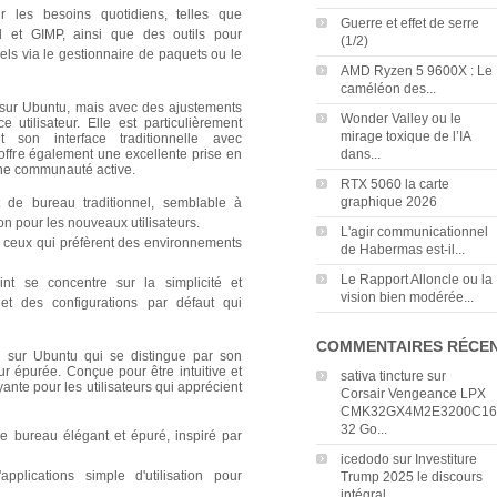
our les besoins quotidiens, telles que
Guerre et effet de serre
ird et GIMP, ainsi que des outils pour
(1/2)
ciels via le gestionnaire de paquets ou le
AMD Ryzen 5 9600X : Le
caméléon des...
e sur Ubuntu, mais avec des ajustements
Wonder Valley ou le
 utilisateur. Elle est particulièrement
mirage toxique de l’IA
t son interface traditionnelle avec
ffre également une excellente prise en
dans...
une communauté active.
RTX 5060 la carte
graphique 2026
de bureau traditionnel, semblable à
ion pour les nouveaux utilisateurs.
L'agir communicationnel
 ceux qui préfèrent des environnements
de Habermas est-il...
Le Rapport Alloncle ou la
nt se concentre sur la simplicité et
vision bien modérée...
s et des configurations par défaut qui
COMMENTAIRES RÉCE
e sur Ubuntu qui se distingue par son
eur épurée. Conçue pour être intuitive et
sativa tincture
sur
rayante pour les utilisateurs qui apprécient
Corsair Vengeance LPX
CMK32GX4M2E3200C16
32 Go...
 bureau élégant et épuré, inspiré par
icedodo
sur
Investiture
plications simple d'utilisation pour
Trump 2025 le discours
intégral...
.