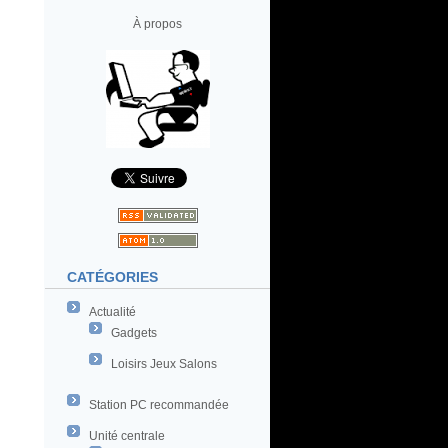
À propos
CATÉGORIES
Actualité
Gadgets
Loisirs Jeux Salons
Station PC recommandée
Unité centrale