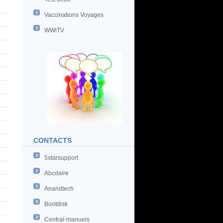
Vaccinations Voyages
WWiTV
CONTACTS
5starsupport
Abcdaire
Anandtech
Bootdisk
Central-manuels