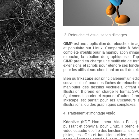
3. Retouche et visualisation d'images
GIMP
est une application de retouche d'im
et populaire sur Linux. Comparable à Ad
complète d'outils pour la manipulation d'im
retouche, la création de graphiques et l'app
GIMP prend en charge une multitude de for
extensions et scripts pour étendre ses fonct
pour les utilisateurs cherchant un outil de re
Bien qu’
Inkscape
soit principalement un édit
souvent utilisé pour des tâches de retouche
manipuler des dessins vectoriels, offrant 
Illustrator. Il prend en charge le format S
également importer et exporter d'autres forma
Inkscape est parfait pour les utilisateur
illustrations, ou des graphiques complexes.
4. Traitement et montage vidéo
Kdenlive
(KDE Non-Linear Video Editor) e
puissant et convivial pour Linux. Il pren
vidéo et audio et offre des fonctionnalités pro
pistes, les effets et transitions vidéo, le t