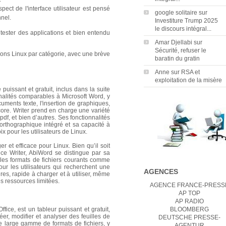
ect de l'interface utilisateur est pensé
google solitaire
sur
nnel.
Investiture Trump 2025
le discours intégral...
 a tester des applications et bien entendu
Amar Djellabi
sur
Sécurité, refuser le
tions Linux par catégorie, avec une brève
baratin du gratin
Anne
sur
RSA et
exploitation de la misère
 puissant et gratuit, inclus dans la suite
onnalités comparables à Microsoft Word, y
cuments texte, l'insertion de graphiques,
core. Writer prend en charge une variété
.pdf, et bien d’autres. Ses fonctionnalités
rthographique intégré et sa capacité à
ix pour les utilisateurs de Linux.
er et efficace pour Linux. Bien qu’il soit
ice Writer, AbiWord se distingue par sa
e les formats de fichiers courants comme
 pour les utilisateurs qui recherchent une
AGENCES
ures, rapide à charger et à utiliser, même
 ressources limitées.
AGENCE FRANCE-PRESS
AP TOP
AP RADIO
ffice, est un tableur puissant et gratuit,
BLOOMBERG
éer, modifier et analyser des feuilles de
DEUTSCHE PRESSE-
 large gamme de formats de fichiers, y
AGENTUR