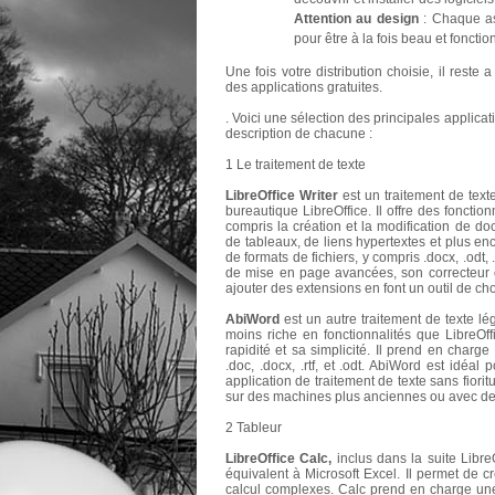
Attention au design
: Chaque asp
pour être à la fois beau et fonctio
Une fois votre distribution choisie, il reste
des applications gratuites.
. Voici une sélection des principales applica
description de chacune :
1 Le traitement de texte
LibreOffice Writer
est un traitement de texte
bureautique LibreOffice. Il offre des foncti
compris la création et la modification de do
de tableaux, de liens hypertextes et plus en
de formats de fichiers, y compris .docx, .odt, 
de mise en page avancées, son correcteur o
ajouter des extensions en font un outil de cho
AbiWord
est un autre traitement de texte lég
moins riche en fonctionnalités que LibreOff
rapidité et sa simplicité. Il prend en charg
.doc, .docx, .rtf, et .odt. AbiWord est idéal
application de traitement de texte sans fiorit
sur des machines plus anciennes ou avec des
2 Tableur
LibreOffice Calc,
inclus dans la suite LibreO
équivalent à Microsoft Excel. Il permet de cr
calcul complexes. Calc prend en charge une