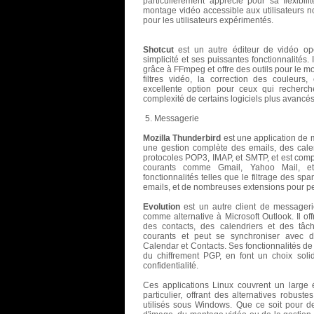
particulièrement apprécié pour sa flexibilit
montage vidéo accessible aux utilisateurs no
pour les utilisateurs expérimentés.
Shotcut
est un autre éditeur de vidéo op
simplicité et ses puissantes fonctionnalités
grâce à FFmpeg et offre des outils pour le 
filtres vidéo, la correction des couleurs
excellente option pour ceux qui recherch
complexité de certains logiciels plus avancés
5. Messagerie
Mozilla Thunderbird
est une application de 
une gestion complète des emails, des calend
protocoles POP3, IMAP, et SMTP, et est com
courants comme Gmail, Yahoo Mail, et
fonctionnalités telles que le filtrage des sp
emails, et de nombreuses extensions pour pe
Evolution
est un autre client de messageri
comme alternative à Microsoft Outlook. Il of
des contacts, des calendriers et des tâch
courants et peut se synchroniser avec 
Calendar et Contacts. Ses fonctionnalités de
du chiffrement PGP, en font un choix solid
confidentialité.
Ces applications Linux couvrent un large é
particulier, offrant des alternatives robust
utilisés sous Windows. Que ce soit pour d