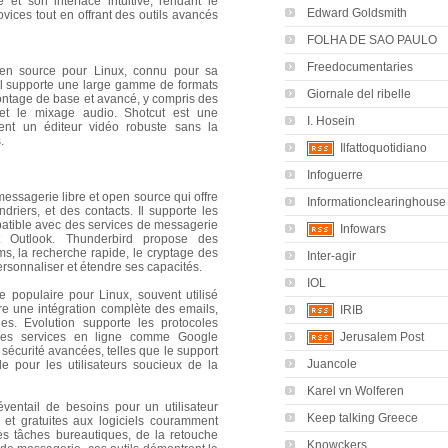
é et son interface intuitive, rendant le
Edward Goldsmith
vices tout en offrant des outils avancés
FOLHA DE SAO PAULO
Freedocumentaries
en source pour Linux, connu pour sa
. Il supporte une large gamme de formats
Giornale del ribelle
montage de base et avancé, y compris des
, et le mixage audio. Shotcut est une
I. Hosein
ent un éditeur vidéo robuste sans la
.
Ilfattoquotidiano
Infoguerre
messagerie libre et open source qui offre
Informationclearinghouse
riers, et des contacts. Il supporte les
patible avec des services de messagerie
Infowars
 Outlook. Thunderbird propose des
ams, la recherche rapide, le cryptage des
Inter-agir
rsonnaliser et étendre ses capacités.
IOL
e populaire pour Linux, souvent utilisé
fre une intégration complète des emails,
IRIB
es. Evolution supporte les protocoles
Jerusalem Post
des services en ligne comme Google
 sécurité avancées, telles que le support
Juancole
e pour les utilisateurs soucieux de la
Karel vn Wolferen
ventail de besoins pour un utilisateur
Keep talking Greece
es et gratuites aux logiciels couramment
es tâches bureautiques, de la retouche
Knowckers