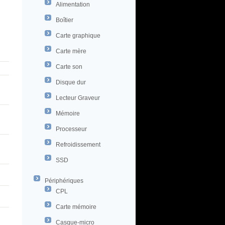
Alimentation
Boîtier
Carte graphique
Carte mère
Carte son
Disque dur
Lecteur Graveur
Mémoire
Processeur
Refroidissement
SSD
Périphériques
CPL
Carte mémoire
Casque-micro