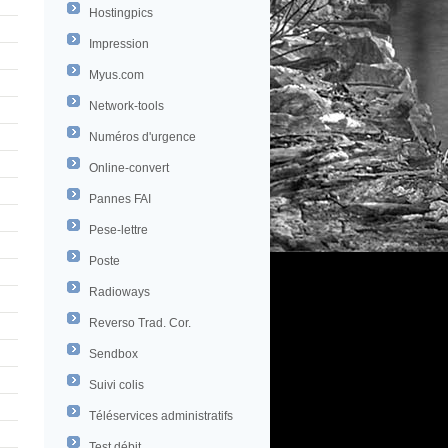
Hostingpics
Impression
Myus.com
Network-tools
Numéros d'urgence
Online-convert
Pannes FAI
Pese-lettre
Poste
Radioways
Reverso Trad. Cor.
Sendbox
Suivi colis
Téléservices administratifs
Test débit