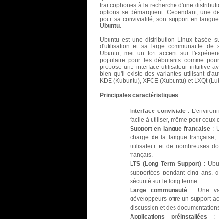
francophones à la recherche d'une distributio
options se démarquent. Cependant, une de
pour sa convivialité, son support en langu
Ubuntu
.
Ubuntu est une distribution Linux basée s
d'utilisation et sa large communauté de s
Ubuntu, met un fort accent sur l'expérienc
populaire pour les débutants comme pour 
propose une interface utilisateur intuitiv
bien qu'il existe des variantes utilisant 
KDE (Kubuntu), XFCE (Xubuntu) et LXQt (Lu
Principales caractéristiques
Interface conviviale
: L'environ
facile à utiliser, même pour ceux
Support en langue française
: U
charge de la langue française, y
utilisateur et de nombreuses d
français.
LTS (Long Term Support)
: Ubu
supportées pendant cinq ans, ga
sécurité sur le long terme.
Large communauté
: Une vas
développeurs offre un support ac
discussion et des documentations
Applications préinstallées
: U