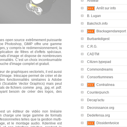
Antiwar
Arrêt sur info
B. Lugan
Bakchich.info
Blackagendareport
Burbankdigest
ages open source extrêmement puissante
obe Photoshop, GIMP offre une gamme
C.R.G.
ages, y compris le redimensionnement, la
lication de filtres et d'effets spéciaux.
CADTM
mats d’image et dispose de nombreuses
ionnalités. C’est un choix incontournable
Citizen.typepad
touche d'image complet et gratuit.
Commondreams
eur de graphiques vectoriels, il est aussi
 d'image. Inkscape permet de créer et de
Consortiumnews
des fonctionnalités similaires à Adobe
VG (Scalable Vector Graphics) mais peut
Contralinea
ts de fichiers comme .png, .jpg, et .pdf.
s ayant besoin de créer des logos, des
Counterpunch
Decap'actu
Decroissance.org
st un éditeur de vidéo non linéaire
Dedefensa.org
d en charge une large gamme de formats
fessionnelles telles que la gestion multi-
Dissidentvoice
itrage, et le montage audio. Kdenlive est