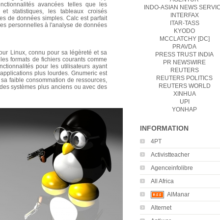
fonctionnalités avancées telles que les
INDO-ASIAN NEWS SERVI
et statistiques, les tableaux croisés
INTERFAX
es de données simples. Calc est parfait
ITAR-TASS
nces personnelles à l'analyse de données
KYODO
MCCLATCHY [DC]
PRAVDA
our Linux, connu pour sa légèreté et sa
PRESS TRUST INDIA
e les formats de fichiers courants comme
PR NEWSWIRE
nctionnalités pour les utilisateurs ayant
REUTERS
applications plus lourdes. Gnumeric est
REUTERS POLITICS
t sa faible consommation de ressources,
REUTERS WORLD
ur des systèmes plus anciens ou avec des
XINHUA
UPI
YONHAP
INFORMATION
4PT
Activistteacher
Agenceinfolibre
All Africa
AlManar
Alternet