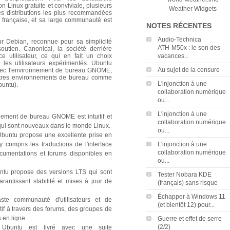
n Linux gratuite et conviviale, plusieurs
Weather Widgets
s distributions les plus recommandées
e française, et sa large communauté est
NOTES RÉCENTES
Audio‑Technica
ur Debian, reconnue pour sa simplicité
ATH‑M50x : le son des
outien. Canonical, la société derrière
e utilisateur, ce qui en fait un choix
vacances...
les utilisateurs expérimentés. Ubuntu
Au sujet de la censure
e avec l'environnement de bureau GNOME,
d'autres environnements de bureau comme
L'injonction à une
buntu).
collaboration numérique
ou...
L'injonction à une
nement de bureau GNOME est intuitif et
collaboration numérique
 qui sont nouveaux dans le monde Linux.
ou...
buntu propose une excellente prise en
 compris les traductions de l'interface
L'injonction à une
collaboration numérique
ocumentations et forums disponibles en
ou...
ntu propose des versions LTS qui sont
Tester Nobara KDE
rantissant stabilité et mises à jour de
(français) sans risque
Échapper à Windows 11
te communauté d'utilisateurs et de
(et bientôt 12) pour...
tif à travers des forums, des groupes de
 en ligne.
Guerre et effet de serre
(2/2)
buntu est livré avec une suite