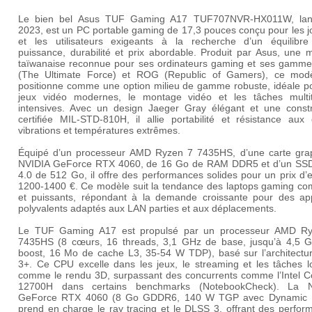
Le bien bel
Asus TUF Gaming A17 TUF707NVR-HX011W
, la
2023, est un PC portable gaming de 17,3 pouces conçu pour les j
et les utilisateurs exigeants à la recherche d’un équilibre
puissance, durabilité et prix abordable. Produit par Asus, une 
taïwanaise reconnue pour ses ordinateurs gaming et ses gamm
(The Ultimate Force) et ROG (Republic of Gamers), ce mod
positionne comme une option milieu de gamme robuste, idéale po
jeux vidéo modernes, le montage vidéo et les tâches multi
intensives. Avec un design Jaeger Gray élégant et une constr
certifiée MIL-STD-810H, il allie portabilité et résistance aux 
vibrations et températures extrêmes.
Équipé d’un processeur AMD Ryzen 7 7435HS, d’une carte gra
NVIDIA GeForce RTX 4060, de 16 Go de RAM DDR5 et d’un SS
4.0 de 512 Go, il offre des performances solides pour un prix d’
1200-1400 €. Ce modèle suit la tendance des laptops gaming co
et puissants, répondant à la demande croissante pour des app
polyvalents adaptés aux LAN parties et aux déplacements.
Le TUF Gaming A17 est propulsé par un processeur
AMD Ry
7435HS
(8 cœurs, 16 threads, 3,1 GHz de base, jusqu’à 4,5 
boost, 16 Mo de cache L3, 35-54 W TDP), basé sur l’architectu
3+. Ce CPU excelle dans les jeux, le streaming et les tâches l
comme le rendu 3D, surpassant des concurrents comme l’Intel Co
12700H dans certains benchmarks (
NotebookCheck
). La
GeForce RTX 4060
(8 Go GDDR6, 140 W TGP avec Dynamic 
prend en charge le ray tracing et le DLSS 3, offrant des perfor