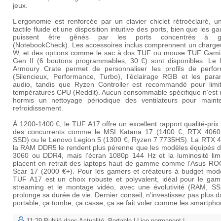
jeux.
L’ergonomie est renforcée par un clavier chiclet rétroéclairé, 
tactile fluide et une disposition intuitive des ports, bien que les g
puissent être gênés par les ports concentrés à g
(
NotebookCheck
). Les accessoires inclus comprennent un charge
W, et des options comme le sac à dos TUF ou mouse
TUF Gami
Gen II
(6 boutons programmables, 30 €) sont disponibles. Le lo
Armoury Crate
permet de personnaliser les profils de perfo
(Silencieux, Performance, Turbo), l’éclairage RGB et les para
audio, tandis que
Ryzen Controller
est recommandé pour limit
températures CPU (
Reddit
). Aucun consommable spécifique n’est 
hormis un nettoyage périodique des ventilateurs pour mainte
refroidissement.
À 1200-1400 €, le TUF A17 offre un excellent rapport qualité-prix
des concurrents comme le
MSI Katana 17
(1400 €, RTX 4060
SSD) ou le
Lenovo Legion 5
(1300 €, Ryzen 7 7735HS). La RTX 4
la RAM DDR5 le rendent plus pérenne que les modèles équipés 
3060 ou DDR4, mais l’écran 1080p 144 Hz et la luminosité limi
placent en retrait des laptops haut de gamme comme l’Asus ROG
Scar 17 (2000 €+). Pour les gamers et créateurs à budget modé
TUF A17 est un choix robuste et polyvalent, idéal pour le gami
streaming et le montage vidéo, avec une évolutivité (RAM, SS
prolonge sa durée de vie. Dernier conseil, n'investissez pas plus 
portable, ça tombe, ça casse, ça se fait voler comme les smartpho
11:29 Publié dans
Actualité
,
Portable
|
Lien permanent
|