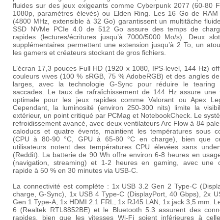
fluides sur des jeux exigeants comme
Cyberpunk 2077
(60-80 
1080p, paramètres élevés) ou
Elden Ring
. Les 16 Go de RAM
(4800 MHz, extensible à 32 Go) garantissent un multitâche fluide
SSD NVMe PCIe 4.0 de 512 Go assure des temps de char
rapides (lectures/écritures jusqu’à 7000/5000 Mo/s). Deux slo
supplémentaires permettent une extension jusqu’à 2 To, un atou
les gamers et créateurs stockant de gros fichiers.
L’écran
17,3 pouces Full HD
(1920 x 1080, IPS-level, 144 Hz) of
couleurs vives (100 % sRGB, 75 % AdobeRGB) et des angles de 
larges, avec la technologie
G-Sync
pour réduire le tearing 
saccades. Le taux de rafraîchissement de 144 Hz assure une fl
optimale pour les jeux rapides comme
Valorant
ou
Apex Le
Cependant, la luminosité (environ 250-300 nits) limite la visibi
extérieur, un point critiqué par
PCMag
et
NotebookCheck
. Le syst
refroidissement avancé, avec deux ventilateurs
Arc Flow
à 84 pale
caloducs et quatre évents, maintient les températures sous co
(CPU à 80-90 °C, GPU à 65-80 °C en charge), bien que ce
utilisateurs notent des températures CPU élevées sans underv
(
Reddit
). La batterie de 90 Wh offre environ 6-8 heures en usag
(navigation, streaming) et 1-2 heures en gaming, avec une 
rapide à 50 % en 30 minutes via USB-C.
La connectivité est complète : 1x USB 3.2 Gen 2 Type-C (Displa
charge, G-Sync), 1x USB 4 Type-C (DisplayPort, 40 Gbps), 2x U
Gen 1 Type-A, 1x HDMI 2.1 FRL, 1x RJ45 LAN, 1x jack 3,5 mm. Le
6 (Realtek RTL8852BE) et le Bluetooth 5.3 assurent des conn
rapides, bien que les vitesses Wi-Fi soient inférieures à cell