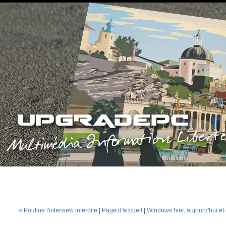
« Poutine l'interview interdite
|
Page d'accueil
|
Windows hier, aujourd'hui e