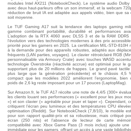
modules Intel AX211 (
NotebookCheck
). Le système audio Dolby
avec deux haut-parleurs offre un son immersif, et la webcam 720
réduction de bruit IA est adaptée aux appels vidéo, bien que sa 
soit moyenne.
Le TUF Gaming A17 suit la tendance des laptops gaming mil
gamme combinant portabilité, durabilité et performances ava
L’ad
option de la RTX 4060 avec DLSS 3 et de la RAM DDR5 r
l’évolution vers des technologies modernes à des prix accessibl
priorité pour les gamers en 2025. La certification MIL-STD-810H
à la demande pour des appareils robustes, adaptés aux déplac
fréquents (LAN parties, voyages). Le clavier rétroéclairé RGB (Mi
personnalisable via
Armoury Crate
) avec touches WASD accentu
technologie Overstroke (réactivité accrue) est optimisé pour le 
supportant plus de 20 millions de frappes. Le grand pavé tactil
plus large que la génération précédente) et le châssis 4,5 
compact que les modèles 2022 améliorent l’ergonomie, bien 
poids de 2,6 kg reste imposant pour un 17 pouces (
LaptopMag
).
Sur
Amazon.fr
, le TUF A17 récolte une note de 4,4/5 (300+ évalua
les clients louant ses performances (« excellent pour les jeux m
») et son clavier (« agréable pour jouer et taper »). Cependant, c
critiquent l’écran peu lumineux et des températures CPU élevée
optimisation (
Reddit
). Sur
NotebookCheck
(7,8/10), le modèle es
pour son rapport qualité-prix et sa robustesse, mais critiqué p
écran (250 nits) et l’absence de lecteur de carte mémoi
compatibilité avec
Xbox Game Pass
(3 mois inclus) ajoute une 
immédiate pour les gamers, offrant un accès à une vaste biblioth