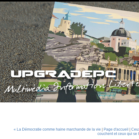
« La Démocratie comme haine marchande de la vie
|
Page d'accueil
|
Ceux
couchent et ceux qui se 