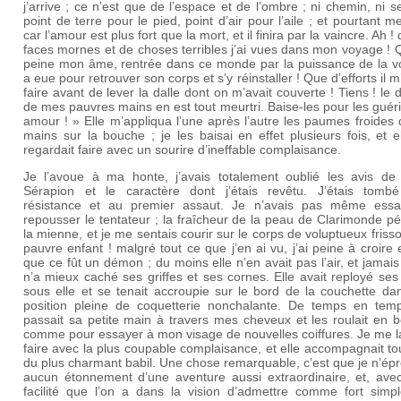
j’arrive ; ce n’est que de l’espace et de l’ombre ; ni chemin, ni se
point de terre pour le pied, point d’air pour l’aile ; et pourtant me
car l’amour est plus fort que la mort, et il finira par la vaincre. Ah !
faces mornes et de choses terribles j’ai vues dans mon voyage !
peine mon âme, rentrée dans ce monde par la puissance de la vo
a eue pour retrouver son corps et s’y réinstaller ! Que d’efforts il m’
faire avant de lever la dalle dont on m’avait couverte ! Tiens ! le
de mes pauvres mains en est tout meurtri. Baise-les pour les guéri
amour ! » Elle m’appliqua l’une après l’autre les paumes froides
mains sur la bouche ; je les baisai en effet plusieurs fois, et 
regardait faire avec un sourire d’ineffable complaisance.
Je l’avoue à ma honte, j’avais totalement oublié les avis de 
Sérapion et le caractère dont j’étais revêtu. J’étais tomb
résistance et au premier assaut. Je n’avais pas même ess
repousser le tentateur ; la fraîcheur de la peau de Clarimonde pé
la mienne, et je me sentais courir sur le corps de voluptueux friss
pauvre enfant ! malgré tout ce que j’en ai vu, j’ai peine à croire
que ce fût un démon ; du moins elle n’en avait pas l’air, et jamai
n’a mieux caché ses griffes et ses cornes. Elle avait reployé ses
sous elle et se tenait accroupie sur le bord de la couchette da
position pleine de coquetterie nonchalante. De temps en temp
passait sa petite main à travers mes cheveux et les roulait en 
comme pour essayer à mon visage de nouvelles coiffures. Je me l
faire avec la plus coupable complaisance, et elle accompagnait to
du plus charmant babil. Une chose remarquable, c’est que je n’ép
aucun étonnement d’une aventure aussi extraordinaire, et, avec
facilité que l’on a dans la vision d’admettre comme fort simpl