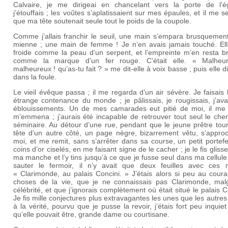
Calvaire, je me dirigeai en chancelant vers la porte de l’ég
j’étouffais ; les voûtes s’aplatissaient sur mes épaules, et il me s
que ma tête soutenait seule tout le poids de la coupole.
Comme j’allais franchir le seuil, une main s’empara brusquement
mienne ; une main de femme ! Je n’en avais jamais touché. Elle
froide comme la peau d’un serpent, et l’empreinte m’en resta br
comme la marque d’un fer rouge. C’était elle. « Malheu
malheureux ! qu’as-tu fait ? » me dit-elle à voix basse ; puis elle d
dans la foule.
Le vieil évêque passa ; il me regarda d’un air sévère. Je faisais 
étrange contenance du monde ; je pâlissais, je rougissais, j’av
éblouissements. Un de mes camarades eut pitié de moi, il me p
m’emmena ; j’aurais été incapable de retrouver tout seul le che
séminaire. Au détour d’une rue, pendant que le jeune prêtre tour
tête d’un autre côté, un page nègre, bizarrement vêtu, s’appro
moi, et me remit, sans s’arrêter dans sa course, un petit portefe
coins d’or ciselés, en me faisant signe de le cacher ; je le fis gliss
ma manche et l’y tins jusqu’à ce que je fusse seul dans ma cellule.
sauter le fermoir, il n’y avait que deux feuilles avec ces 
« Clarimonde, au palais Concini. » J’étais alors si peu au cour
choses de la vie, que je ne connaissais pas Clarimonde, mal
célébrité, et que j’ignorais complètement où était situé le palais C
Je fis mille conjectures plus extravagantes les unes que les autres
à la vérité, pourvu que je pusse la revoir, j’étais fort peu inquie
qu’elle pouvait être, grande dame ou courtisane.