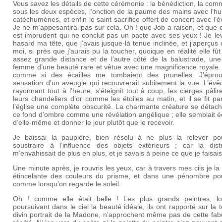
Vous savez les détails de cette cérémonie : la bénédiction, la co
sous les deux espèces, l’onction de la paume des mains avec l’hu
catéchumènes, et enfin le saint sacrifice offert de concert avec l’
Je ne m’appesantirai pas sur cela. Oh ! que Job a raison, et que c
est imprudent qui ne conclut pas un pacte avec ses yeux ! Je le
hasard ma tête, que j’avais jusque-là tenue inclinée, et j’aperçus
moi, si près que j’aurais pu la toucher, quoique en réalité elle fû
assez grande distance et de l’autre côté de la balustrade, une
femme d’une beauté rare et vêtue avec une magnificence royale. 
comme si des écailles me tombaient des prunelles. J’éprou
sensation d’un aveugle qui recouvrerait subitement la vue. L’évê
rayonnant tout à l’heure, s’éteignit tout à coup, les cierges pâlir
leurs chandeliers d’or comme les étoiles au matin, et il se fit pa
l’église une complète obscurité. La charmante créature se détach
ce fond d’ombre comme une révélation angélique ; elle semblait é
d’elle-même et donner le jour plutôt que le recevoir.
Je baissai la paupière, bien résolu à ne plus la relever p
soustraire à l’influence des objets extérieurs ; car la distr
m’envahissait de plus en plus, et je savais à peine ce que je faisais
Une minute après, je rouvris les yeux, car à travers mes cils je la
étincelante des couleurs du prisme, et dans une pénombre po
comme lorsqu’on regarde le soleil.
Oh ! comme elle était belle ! Les plus grands peintres, lo
poursuivant dans le ciel la beauté idéale, ils ont rapporté sur la t
divin portrait de la Madone, n’approchent même pas de cette fab