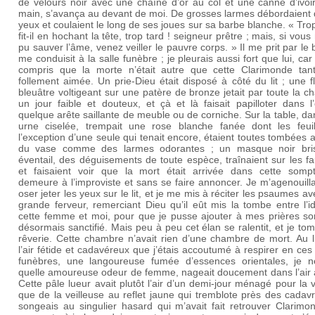
de velours noir avec une chaîne d’or au col et une canne d’ivoi
main, s’avança au devant de moi. De grosses larmes débordaient 
yeux et coulaient le long de ses joues sur sa barbe blanche. « Trop
fit-il en hochant la tête, trop tard ! seigneur prêtre ; mais, si vous
pu sauver l’âme, venez veiller le pauvre corps. » Il me prit par le 
me conduisit à la salle funèbre ; je pleurais aussi fort que lui, car 
compris que la morte n’était autre que cette Clarimonde tant
follement aimée. Un prie-Dieu était disposé à côté du lit ; une
bleuâtre voltigeant sur une patère de bronze jetait par toute la 
un jour faible et douteux, et çà et là faisait papilloter dans 
quelque arête saillante de meuble ou de corniche. Sur la table, d
urne ciselée, trempait une rose blanche fanée dont les feuil
l’exception d’une seule qui tenait encore, étaient toutes tombées 
du vase comme des larmes odorantes ; un masque noir bri
éventail, des déguisements de toute espèce, traînaient sur les fa
et faisaient voir que la mort était arrivée dans cette somp
demeure à l’improviste et sans se faire annoncer. Je m’agenouill
oser jeter les yeux sur le lit, et je me mis à réciter les psaumes a
grande ferveur, remerciant Dieu qu’il eût mis la tombe entre l’
cette femme et moi, pour que je pusse ajouter à mes prières s
désormais sanctifié. Mais peu à peu cet élan se ralentit, et je to
rêverie. Cette chambre n’avait rien d’une chambre de mort. Au l
l’air fétide et cadavéreux que j’étais accoutumé à respirer en ces 
funèbres, une langoureuse fumée d’essences orientales, je n
quelle amoureuse odeur de femme, nageait doucement dans l’air a
Cette pâle lueur avait plutôt l’air d’un demi-jour ménagé pour la 
que de la veilleuse au reflet jaune qui tremblote près des cadav
songeais au singulier hasard qui m’avait fait retrouver Clarimo