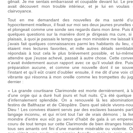
gênait. Je me sentais embarrassé et coupable devant lui. Le pre
avait découvert mon trouble intérieur, et je lui en voulais
clairvoyance.
Tout en me demandant des nouvelles de ma santé d’u
hypocritement mielleux, il fixait sur moi ses deux jaunes prunelles 
et plongeait comme une sonde ses regards dans mon âme. Puis il 
quelques questions sur la manière dont je dirigeais ma cure, si
plaisais, à quoi je passais le temps que mon ministère me laissait li
j’avais fait quelques connaissances parmi les habitants du lieu, 
étaient mes lectures favorites, et mille autres détails semblab
répondais à tout cela le plus brièvement possible, et lui-mêm
attendre que j’eusse achevé, passait à autre chose. Cette conve
n’avait évidemment aucun rapport avec ce qu’il voulait dire. Pui
préparation aucune, et comme une nouvelle dont il se souve
l’instant et qu’il eût craint d’oublier ensuite, il me dit d’une voix cl
vibrante qui résonna à mon oreille comme les trompettes du ju
dernier :
« La grande courtisane Clarimonde est morte dernièrement, à la
d’une orgie qui a duré huit jours et huit nuits. Ç’a été quelqu
d’infernalement splendide. On a renouvelé là les abominatio
festins de Balthazar et de Cléopâtre. Dans quel siècle vivons-no
Dieu ! Les convives étaient servis par des esclaves basanés par
langage inconnu, et qui m’ont tout l’air de vrais démons ; la li
moindre d’entre eux eût pu servir d’habit de gala à un empereur
couru de tout temps sur cette Clarimonde de bien étranges histoi
tous ses amants ont fini d’une manière misérable ou violente. O