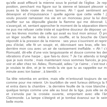
qu’elle avait effleuré la mienne sous le portail de l’église. Je re
position, penchant ma figure sur la sienne et laissant pleuvoir 
joues la tiède rosée de mes larmes. Ah ! quel sentiment a
désespoir et d’impuissance ! quelle agonie que cette veille ! j
voulu pouvoir ramasser ma vie en un monceau pour la lui don
souffler sur sa dépouille glacée la flamme qui me dévorait. L
s’avançait, et, sentant approcher le moment de la séparation éterne
ne pus me refuser cette triste et suprême douceur de déposer un
sur les lèvres mortes de celle qui avait eu tout mon amour. Ô pr
un léger souffle se mêla à mon souffle, et la bouche de Clar
répondit à la pression de la mienne : ses yeux s’ouvrirent et repri
peu d’éclat, elle fit un soupir, et, décroisant ses bras, elle le
derrière mon cou avec un air de ravissement ineffable. « Ah ! c’e
Romuald, dit-elle d’une voix languissante et douce comme les de
vibrations d’une harpe ; que fais-tu donc ? Je t’ai attendu si lon
que je suis morte ; mais maintenant nous sommes fiancés, je pou
voir et aller chez toi. Adieu, Romuald, adieu ! je t’aime ; c’est tout
je voulais te dire, et je te rends la vie que tu as rappelée sur 
minute avec ton baiser ; à bientôt. »
Sa tête retomba en arrière, mais elle m’entourait toujours de s
comme pour me retenir. Un tourbillon de vent furieux défonça la 
et entra dans la chambre ; la dernière feuille de la rose blanche 
quelque temps comme une aile au bout de la tige, puis elle se d
et s’envola par la croisée ouverte, emportant avec elle l’
Clarimonde. La lampe s’éteignit et je tombai évanoui sur le sei
belle morte.