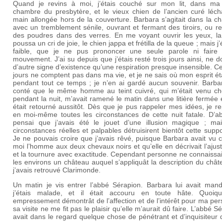
Quand je revins à moi, j’étais couché sur mon lit, dans ma 
chambre du presbytère, et le vieux chien de l’ancien curé léch
main allongée hors de la couverture. Barbara s’agitait dans la 
avec un tremblement sénile, ouvrant et fermant des tiroirs, ou 
des poudres dans des verres. En me voyant ouvrir les yeux, la v
poussa un cri de joie, le chien jappa et frétilla de la queue ; mais j’é
faible, que je ne pus prononcer une seule parole ni faire
mouvement. J’ai su depuis que j’étais resté trois jours ainsi, ne 
d’autre signe d’existence qu’une respiration presque insensible. Ce
jours ne comptent pas dans ma vie, et je ne sais où mon esprit éta
pendant tout ce temps ; je n’en ai gardé aucun souvenir. Barba
conté que le même homme au teint cuivré, qui m’était venu ch
pendant la nuit, m’avait ramené le matin dans une litière fermée 
était retourné aussitôt. Dès que je pus rappeler mes idées, je r
en moi-même toutes les circonstances de cette nuit fatale. D’ab
pensai que j’avais été le jouet d’une illusion magique ; ma
circonstances réelles et palpables détruisirent bientôt cette suppo
Je ne pouvais croire que j’avais rêvé, puisque Barbara avait vu
moi l’homme aux deux chevaux noirs et qu’elle en décrivait l’aju
et la tournure avec exactitude. Cependant personne ne connaissa
les environs un château auquel s’appliquât la description du châ
j’avais retrouvé Clarimonde.
Un matin je vis entrer l’abbé Sérapion. Barbara lui avait man
j’étais malade, et il était accouru en toute hâte. Quoiq
empressement démontrât de l’affection et de l’intérêt pour ma pe
sa visite ne me fit pas le plaisir qu’elle m’aurait dû faire. L’abbé S
avait dans le regard quelque chose de pénétrant et d’inquisiteur