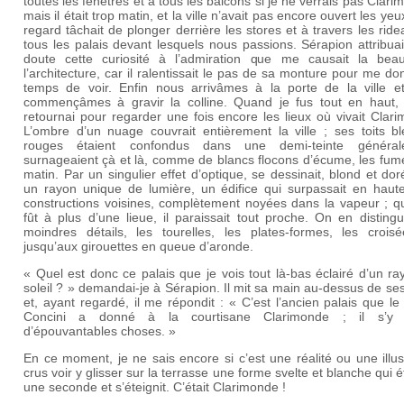
toutes les fenêtres et à tous les balcons si je ne verrais pas Clari
mais il était trop matin, et la ville n’avait pas encore ouvert les ye
regard tâchait de plonger derrière les stores et à travers les rid
tous les palais devant lesquels nous passions. Sérapion attribua
doute cette curiosité à l’admiration que me causait la bea
l’architecture, car il ralentissait le pas de sa monture pour me do
temps de voir. Enfin nous arrivâmes à la porte de la ville e
commençâmes à gravir la colline. Quand je fus tout en haut,
retournai pour regarder une fois encore les lieux où vivait Clar
L’ombre d’un nuage couvrait entièrement la ville ; ses toits bl
rouges étaient confondus dans une demi-teinte généra
surnageaient çà et là, comme de blancs flocons d’écume, les fum
matin. Par un singulier effet d’optique, se dessinait, blond et do
un rayon unique de lumière, un édifice qui surpassait en haute
constructions voisines, complètement noyées dans la vapeur ; qu
fût à plus d’une lieue, il paraissait tout proche. On en distingu
moindres détails, les tourelles, les plates-formes, les croisé
jusqu’aux girouettes en queue d’aronde.
« Quel est donc ce palais que je vois tout là-bas éclairé d’un r
soleil ? » demandai-je à Sérapion. Il mit sa main au-dessus de se
et, ayant regardé, il me répondit : « C’est l’ancien palais que le
Concini a donné à la courtisane Clarimonde ; il s’y 
d’épouvantables choses. »
En ce moment, je ne sais encore si c’est une réalité ou une illus
crus voir y glisser sur la terrasse une forme svelte et blanche qui é
une seconde et s’éteignit. C’était Clarimonde !