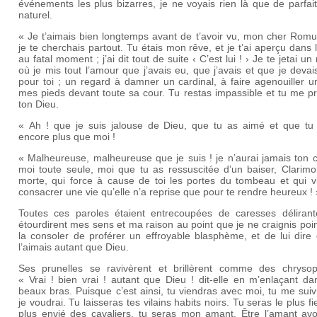
événements les plus bizarres, je ne voyais rien là que de parfa
naturel.
« Je t’aimais bien longtemps avant de t’avoir vu, mon cher Romu
je te cherchais partout. Tu étais mon rêve, et je t’ai aperçu dans l
au fatal moment ; j’ai dit tout de suite ‹ C’est lui ! › Je te jetai un
où je mis tout l’amour que j’avais eu, que j’avais et que je devai
pour toi ; un regard à damner un cardinal, à faire agenouiller u
mes pieds devant toute sa cour. Tu restas impassible et tu me p
ton Dieu.
« Ah ! que je suis jalouse de Dieu, que tu as aimé et que tu
encore plus que moi !
« Malheureuse, malheureuse que je suis ! je n’aurai jamais ton 
moi toute seule, moi que tu as ressuscitée d’un baiser, Clarimo
morte, qui force à cause de toi les portes du tombeau et qui vi
consacrer une vie qu’elle n’a reprise que pour te rendre heureux ! 
Toutes ces paroles étaient entrecoupées de caresses délirant
étourdirent mes sens et ma raison au point que je ne craignis poi
la consoler de proférer un effroyable blasphème, et de lui dire
l’aimais autant que Dieu.
Ses prunelles se ravivèrent et brillèrent comme des chrysop
« Vrai ! bien vrai ! autant que Dieu ! dit-elle en m’enlaçant d
beaux bras. Puisque c’est ainsi, tu viendras avec moi, tu me sui
je voudrai. Tu laisseras tes vilains habits noirs. Tu seras le plus fie
plus envié des cavaliers, tu seras mon amant. Être l’amant av