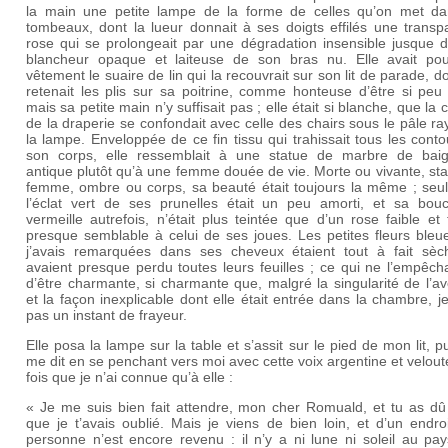
la main une petite lampe de la forme de celles qu’on met da
tombeaux, dont la lueur donnait à ses doigts effilés une transp
rose qui se prolongeait par une dégradation insensible jusque d
blancheur opaque et laiteuse de son bras nu. Elle avait pou
vêtement le suaire de lin qui la recouvrait sur son lit de parade, do
retenait les plis sur sa poitrine, comme honteuse d’être si peu
mais sa petite main n’y suffisait pas ; elle était si blanche, que la 
de la draperie se confondait avec celle des chairs sous le pâle r
la lampe. Enveloppée de ce fin tissu qui trahissait tous les cont
son corps, elle ressemblait à une statue de marbre de bai
antique plutôt qu’à une femme douée de vie. Morte ou vivante, st
femme, ombre ou corps, sa beauté était toujours la même ; seu
l’éclat vert de ses prunelles était un peu amorti, et sa bouc
vermeille autrefois, n’était plus teintée que d’un rose faible et
presque semblable à celui de ses joues. Les petites fleurs bleu
j’avais remarquées dans ses cheveux étaient tout à fait sèc
avaient presque perdu toutes leurs feuilles ; ce qui ne l’empêch
d’être charmante, si charmante que, malgré la singularité de l’a
et la façon inexplicable dont elle était entrée dans la chambre, j
pas un instant de frayeur.
Elle posa la lampe sur la table et s’assit sur le pied de mon lit, pu
me dit en se penchant vers moi avec cette voix argentine et velout
fois que je n’ai connue qu’à elle :
« Je me suis bien fait attendre, mon cher Romuald, et tu as dû 
que je t’avais oublié. Mais je viens de bien loin, et d’un endro
personne n’est encore revenu : il n’y a ni lune ni soleil au pa