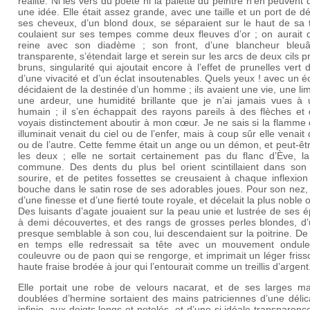
réalité. Ni les vers du poète ni la palette du peintre n’en peuvent
une idée. Elle était assez grande, avec une taille et un port de d
ses cheveux, d’un blond doux, se séparaient sur le haut de sa t
coulaient sur ses tempes comme deux fleuves d’or ; on aurait d
reine avec son diadème ; son front, d’une blancheur bleuâ
transparente, s’étendait large et serein sur les arcs de deux cils 
bruns, singularité qui ajoutait encore à l’effet de prunelles vert
d’une vivacité et d’un éclat insoutenables. Quels yeux ! avec un écl
décidaient de la destinée d’un homme ; ils avaient une vie, une lim
une ardeur, une humidité brillante que je n’ai jamais vues à 
humain ; il s’en échappait des rayons pareils à des flèches et 
voyais distinctement aboutir à mon cœur. Je ne sais si la flamme 
illuminait venait du ciel ou de l’enfer, mais à coup sûr elle venait 
ou de l’autre. Cette femme était un ange ou un démon, et peut-êt
les deux ; elle ne sortait certainement pas du flanc d’Ève, l
commune. Des dents du plus bel orient scintillaient dans son
sourire, et de petites fossettes se creusaient à chaque inflexio
bouche dans le satin rose de ses adorables joues. Pour son nez, i
d’une finesse et d’une fierté toute royale, et décelait la plus noble o
Des luisants d’agate jouaient sur la peau unie et lustrée de ses 
à demi découvertes, et des rangs de grosses perles blondes, d’
presque semblable à son cou, lui descendaient sur la poitrine. D
en temps elle redressait sa tête avec un mouvement ondul
couleuvre ou de paon qui se rengorge, et imprimait un léger friss
haute fraise brodée à jour qui l’entourait comme un treillis d’argent
Elle portait une robe de velours nacarat, et de ses larges m
doublées d’hermine sortaient des mains patriciennes d’une délic
infinie, aux doigts longs et potelés, et d’une si idéale transparence