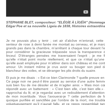
STEPHANE BLET,
compositeur: "ELÉGİE À LİGÉİA" (Hommage
Edgar Poe et sa nouvelle Ligeia de 1838, Histoires extraordina
Je ne pouvais plus y tenir ; cet air d’alcôve m’enivrait, cette 
senteur de rose à demi fanée me montait au cerveau, et je marc
grands pas dans la chambre, m’arrêtant à chaque tour devant l’e
pour considérer la gracieuse trépassée sous la transparence 
linceul. D’étranges pensées me traversaient l’esprit ; je me fi
qu’elle n’était point morte réellement, et que ce n’était qu’une
qu’elle avait employée pour m’attirer dans son château et me con
amour. Un instant même je crus avoir vu bouger son pied d
blancheur des voiles, et se déranger les plis droits du suaire.
Et puis je me disais : « Est-ce bien Clarimonde ? quelle preuve en 
Ce page noir ne peut-il être passé au service d’une autre femm
suis bien fou de me désoler et de m’agiter ainsi. » Mais mon c
répondit avec un battement : « C’est bien elle, c’est bien elle.
rapprochai du lit, et je regardai avec un redoublement d’attention 
de mon incertitude. Vous l’avouerai-je ? cette perfection de f
quoique purifiée et sanctifiée par l’ombre de la mort, me troubla
voluptueusement qu’il n’aurait fallu, et ce repos ressemblait ta