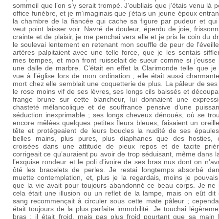
sommeil que l’on s’y serait trompé. J’oubliais que j’étais venu là 
office funèbre, et je m’imaginais que j’étais un jeune époux entra
la chambre de la fiancée qui cache sa figure par pudeur et qui
veut point laisser voir. Navré de douleur, éperdu de joie, frisson
crainte et de plaisir, je me penchai vers elle et je pris le coin du dr
le soulevai lentement en retenant mon souffle de peur de l’éveill
artères palpitaient avec une telle force, que je les sentais siffl
mes tempes, et mon front ruisselait de sueur comme si j’eusse
une dalle de marbre. C’était en effet la Clarimonde telle que je 
vue à l’église lors de mon ordination ; elle était aussi charmante
mort chez elle semblait une coquetterie de plus. La pâleur de ses
le rose moins vif de ses lèvres, ses longs cils baissés et découpa
frange brune sur cette blancheur, lui donnaient une express
chasteté mélancolique et de souffrance pensive d’une puissa
séduction inexprimable ; ses longs cheveux dénoués, où se trou
encore mêlées quelques petites fleurs bleues, faisaient un oreill
tête et protégeaient de leurs boucles la nudité de ses épaules
belles mains, plus pures, plus diaphanes que des hosties, é
croisées dans une attitude de pieux repos et de tacite prièr
corrigeait ce qu’auraient pu avoir de trop séduisant, même dans l
l’exquise rondeur et le poli d’ivoire de ses bras nus dont on n’av
ôté les bracelets de perles. Je restai longtemps absorbé da
muette contemplation, et, plus je la regardais, moins je pouvais
que la vie avait pour toujours abandonné ce beau corps. Je ne s
cela était une illusion ou un reflet de la lampe, mais on eût dit
sang recommençait à circuler sous cette mate pâleur ; cependan
était toujours de la plus parfaite immobilité. Je touchai légèrem
bras ; il était froid, mais pas plus froid pourtant que sa main 