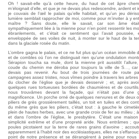
Oh ! savait-elle qu’à cette heure, du haut de cet âpre chem
m’éloignait d’elle, et que je ne devais plus redescendre, ardent et i
je couvais de l’œil le palais qu’elle habitait, et qu’un jeu déris
lumière semblait rapprocher de moi, comme pour m’inviter à y en
maître ? Sans doute, elle le savait, car son âme étai
sympathiquement liée à la mienne pour n’en point ressentir les m
ébranlements, et c’était ce sentiment qui l’avait poussée, 
enveloppée de ses voiles de nuit, à monter sur le haut de la te
dans la glaciale rosée du matin.
L’ombre gagna le palais, et ce ne fut plus qu’un océan immobile d
et de combles où l’on ne distinguait rien qu’une ondulation mon
Sérapion toucha sa mule, dont la mienne prit aussitôt l’allure,
coude du chemin me déroba pour toujours la ville de S…, car 
devais pas revenir. Au bout de trois journées de route p
campagnes assez tristes, nous vîmes poindre à travers les arbres
du clocher de l’église que je devais desservir ; et, après avoi
quelques rues tortueuses bordées de chaumières et de courtils
nous trouvâmes devant la façade, qui n’était pas d’une 
magnificence. Un porche orné de quelques nervures et de deux ou
piliers de grès grossièrement taillés, un toit en tuiles et des cont
du même grès que les piliers, c’était tout : à gauche le cimetiè
plein de hautes herbes, avec une grande croix de fer au milieu ; à
et dans l’ombre de l’église, le presbytère. C’était une maison
simplicité extrême et d’une propreté aride. Nous entrâmes ; qu
poules picotaient sur la terre de rares grains d’avoine ; accou
apparemment à l’habit noir des ecclésiastiques, elles ne s’effarou
point de notre présence et se dérangèrent à peine pour nous l