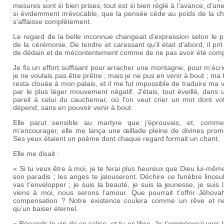
mesures sont si bien prises, tout est si bien réglé à l’avance, d’un
si évidemment irrévocable, que la pensée cède au poids de la ch
s’affaisse complètement.
Le regard de la belle inconnue changeait d’expression selon le 
de la cérémonie. De tendre et caressant qu’il était d’abord, il prit
de dédain et de mécontentement comme de ne pas avoir été comp
Je fis un effort suffisant pour arracher une montagne, pour m’écr
je ne voulais pas être prêtre ; mais je ne pus en venir à bout ; ma
resta clouée à mon palais, et il me fut impossible de traduire ma 
par le plus léger mouvement négatif. J’étais, tout éveillé, dans 
pareil à celui du cauchemar, où l’on veut crier un mot dont vot
dépend, sans en pouvoir venir à bout.
Elle parut sensible au martyre que j’éprouvais, et, comm
m’encourager, elle me lança une œillade pleine de divines prom
Ses yeux étaient un poème dont chaque regard formait un chant.
Elle me disait :
« Si tu veux être à moi, je te ferai plus heureux que Dieu lui-mê
son paradis ; les anges te jalouseront. Déchire ce funèbre linceu
vas t’envelopper ; je suis la beauté, je suis la jeunesse, je suis l
viens à moi, nous serons l’amour. Que pourrait t’offrir Jéhova
compensation ? Notre existence coulera comme un rêve et n
qu’un baiser éternel.
« Répands le vin de ce calice, et tu es libre. Je t’emmènerai vers l