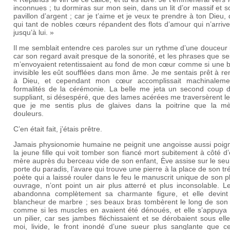
inconnues ; tu dormiras sur mon sein, dans un lit d’or massif et 
pavillon d’argent ; car je t’aime et je veux te prendre à ton Dieu,
qui tant de nobles cœurs répandent des flots d’amour qui n’arriv
jusqu’à lui. »
Il me semblait entendre ces paroles sur un rythme d’une douceur i
car son regard avait presque de la sonorité, et les phrases que s
m’envoyaient retentissaient au fond de mon cœur comme si une 
invisible les eût soufflées dans mon âme. Je me sentais prêt à r
à Dieu, et cependant mon cœur accomplissait machinaleme
formalités de la cérémonie. La belle me jeta un second coup d’
suppliant, si désespéré, que des lames acérées me traversèrent l
que je me sentis plus de glaives dans la poitrine que la m
douleurs.
C’en était fait, j’étais prêtre.
Jamais physionomie humaine ne peignit une angoisse aussi poign
la jeune fille qui voit tomber son fiancé mort subitement à côté d’e
mère auprès du berceau vide de son enfant, Ève assise sur le seui
porte du paradis, l’avare qui trouve une pierre à la place de son tré
poète qui a laissé rouler dans le feu le manuscrit unique de son p
ouvrage, n’ont point un air plus atterré et plus inconsolable. 
abandonna complètement sa charmante figure, et elle devint
blancheur de marbre ; ses beaux bras tombèrent le long de son 
comme si les muscles en avaient été dénoués, et elle s’appuya 
un pilier, car ses jambes fléchissaient et se dérobaient sous ell
moi, livide, le front inondé d’une sueur plus sanglante que ce