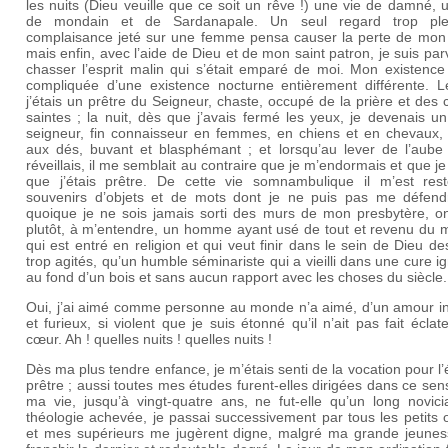
les nuits (Dieu veuille que ce soit un rêve !) une vie de damné, 
de mondain et de Sardanapale. Un seul regard trop pl
complaisance jeté sur une femme pensa causer la perte de mon
mais enfin, avec l’aide de Dieu et de mon saint patron, je suis pa
chasser l’esprit malin qui s’était emparé de moi. Mon existence 
compliquée d’une existence nocturne entièrement différente. Le
j’étais un prêtre du Seigneur, chaste, occupé de la prière et des
saintes ; la nuit, dès que j’avais fermé les yeux, je devenais u
seigneur, fin connaisseur en femmes, en chiens et en chevaux, 
aux dés, buvant et blasphémant ; et lorsqu’au lever de l’aube
réveillais, il me semblait au contraire que je m’endormais et que je
que j’étais prêtre. De cette vie somnambulique il m’est res
souvenirs d’objets et de mots dont je ne puis pas me défendr
quoique je ne sois jamais sorti des murs de mon presbytère, on 
plutôt, à m’entendre, un homme ayant usé de tout et revenu du 
qui est entré en religion et qui veut finir dans le sein de Dieu de
trop agités, qu’un humble séminariste qui a vieilli dans une cure i
au fond d’un bois et sans aucun rapport avec les choses du siècle.
Oui, j’ai aimé comme personne au monde n’a aimé, d’un amour i
et furieux, si violent que je suis étonné qu’il n’ait pas fait écla
cœur. Ah ! quelles nuits ! quelles nuits !
Dès ma plus tendre enfance, je m’étais senti de la vocation pour l’
prêtre ; aussi toutes mes études furent-elles dirigées dans ce sens
ma vie, jusqu’à vingt-quatre ans, ne fut-elle qu’un long novici
théologie achevée, je passai successivement par tous les petits 
et mes supérieurs me jugèrent digne, malgré ma grande jeunes