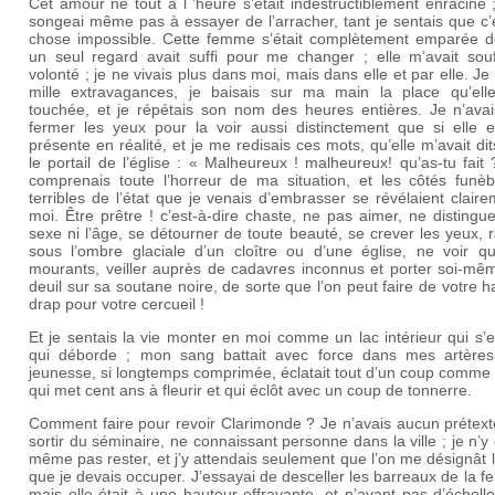
Cet amour né tout à l ’heure s’était indestructiblement enraciné 
songeai même pas à essayer de l’arracher, tant je sentais que c’é
chose impossible. Cette femme s’était complètement emparée d
un seul regard avait suffi pour me changer ; elle m’avait souf
volonté ; je ne vivais plus dans moi, mais dans elle et par elle. Je 
mille extravagances, je baisais sur ma main la place qu’elle
touchée, et je répétais son nom des heures entières. Je n’avai
fermer les yeux pour la voir aussi distinctement que si elle e
présente en réalité, et je me redisais ces mots, qu’elle m’avait di
le portail de l’église : « Malheureux ! malheureux! qu’as-tu fait
comprenais toute l’horreur de ma situation, et les côtés funèb
terribles de l’état que je venais d’embrasser se révélaient clair
moi. Être prêtre ! c’est-à-dire chaste, ne pas aimer, ne distingue
sexe ni l’âge, se détourner de toute beauté, se crever les yeux,
sous l’ombre glaciale d’un cloître ou d’une église, ne voir q
mourants, veiller auprès de cadavres inconnus et porter soi-mê
deuil sur sa soutane noire, de sorte que l’on peut faire de votre h
drap pour votre cercueil !
Et je sentais la vie monter en moi comme un lac intérieur qui s’e
qui déborde ; mon sang battait avec force dans mes artère
jeunesse, si longtemps comprimée, éclatait tout d’un coup comme 
qui met cent ans à fleurir et qui éclôt avec un coup de tonnerre.
Comment faire pour revoir Clarimonde ? Je n’avais aucun prétext
sortir du séminaire, ne connaissant personne dans la ville ; je n’y
même pas rester, et j’y attendais seulement que l’on me désignât 
que je devais occuper. J’essayai de desceller les barreaux de la fe
mais elle était à une hauteur effrayante, et n’ayant pas d’échelle,