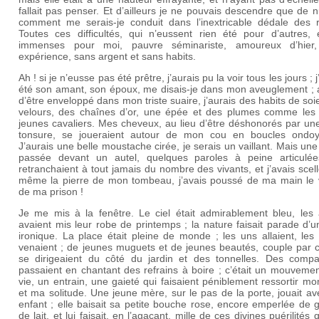
fallait pas penser. Et d’ailleurs je ne pouvais descendre que de nu
comment me serais-je conduit dans l’inextricable dédale des 
Toutes ces difficultés, qui n’eussent rien été pour d’autres, é
immenses pour moi, pauvre séminariste, amoureux d’hier
expérience, sans argent et sans habits.
Ah ! si je n’eusse pas été prêtre, j’aurais pu la voir tous les jours ; j
été son amant, son époux, me disais-je dans mon aveuglement ; a
d’être enveloppé dans mon triste suaire, j’aurais des habits de soi
velours, des chaînes d’or, une épée et des plumes comme les
jeunes cavaliers. Mes cheveux, au lieu d’être déshonorés par un
tonsure, se joueraient autour de mon cou en boucles ondoy
J’aurais une belle moustache cirée, je serais un vaillant. Mais un
passée devant un autel, quelques paroles à peine articulé
retranchaient à tout jamais du nombre des vivants, et j’avais scel
même la pierre de mon tombeau, j’avais poussé de ma main le 
de ma prison !
Je me mis à la fenêtre. Le ciel était admirablement bleu, les 
avaient mis leur robe de printemps ; la nature faisait parade d’u
ironique. La place était pleine de monde ; les uns allaient, les
venaient ; de jeunes muguets et de jeunes beautés, couple par c
se dirigeaient du côté du jardin et des tonnelles. Des comp
passaient en chantant des refrains à boire ; c’était un mouveme
vie, un entrain, une gaieté qui faisaient péniblement ressortir mo
et ma solitude. Une jeune mère, sur le pas de la porte, jouait a
enfant ; elle baisait sa petite bouche rose, encore emperlée de 
de lait, et lui faisait, en l’agaçant, mille de ces divines puérilités 