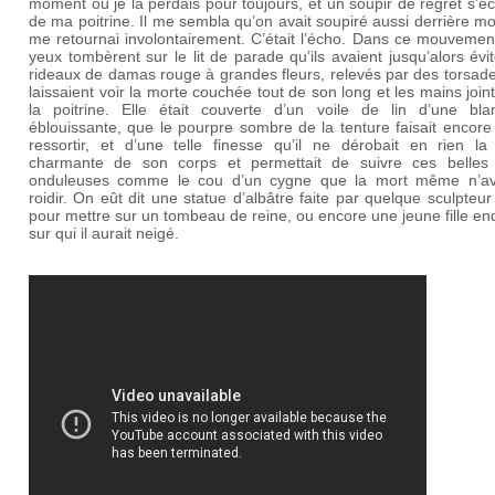
moment où je la perdais pour toujours, et un soupir de regret s’
de ma poitrine. Il me sembla qu’on avait soupiré aussi derrière moi
me retournai involontairement. C’était l’écho. Dans ce mouvemen
yeux tombèrent sur le lit de parade qu’ils avaient jusqu’alors évi
rideaux de damas rouge à grandes fleurs, relevés par des torsade
laissaient voir la morte couchée tout de son long et les mains join
la poitrine. Elle était couverte d’un voile de lin d’une bla
éblouissante, que le pourpre sombre de la tenture faisait encor
ressortir, et d’une telle finesse qu’il ne dérobait en rien la
charmante de son corps et permettait de suivre ces belles 
onduleuses comme le cou d’un cygne que la mort même n’av
roidir. On eût dit une statue d’albâtre faite par quelque sculpteur
pour mettre sur un tombeau de reine, ou encore une jeune fille e
sur qui il aurait neigé.