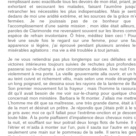
remplissant avec exactitude tous les devoirs de mon état, priant, j
exhortant et secourant les malades, faisant l’aumône jusq
retrancher les nécessités les plus indispensables. Mais je sent
dedans de moi une aridité extrême, et les sources de la grâce m’
fermées. Je ne jouissais pas de ce bonheur que 
l’accomplissement d’une sainte mission ; mon idée était ailleurs,
paroles de Clarimonde me revenaient souvent sur les lèvres com
espèce de refrain involontaire. Ô frère, méditez bien ceci ! Pou
levé une seule fois le regard sur une femme, pour une fa
apparence si légère, j’ai éprouvé pendant plusieurs années le
misérables agitations : ma vie a été troublée à tout jamais.
Je ne vous retiendrai pas plus longtemps sur ces défaites et s
victoires intérieures toujours suivies de rechutes plus profondes
passerai sur-le-champ à une circonstance décisive. Une nuit l’o
violemment à ma porte. La vieille gouvernante alla ouvrir, et u
au teint cuivré et richement vêtu, mais selon une mode étrangèr
un long poignard, se dessina sous les rayons de la lanterne de B
Son premier mouvement fut la frayeur ; mais l’homme la rassura,
dit qu’il avait besoin de me voir sur-le-champ pour quelque cho
concernait mon ministère. Barbara le fit monter. J’allais me mettre 
L’homme me dit que sa maîtresse, une très grande dame, était à l’
de la mort et désirait un prêtre. Je répondis que j’étais prêt à le s
je pris avec moi ce qu’il fallait pour l’extrême-onction et je desce
toute hâte. À la porte piaffaient d’impatience deux chevaux noir
la nuit, et soufflant sur leur poitrail deux longs flots de fumée. Il 
l’étrier et m’aida à monter sur l’un, puis il sauta sur l’autre en a
seulement une main sur le pommeau de la selle. Il serra les gen