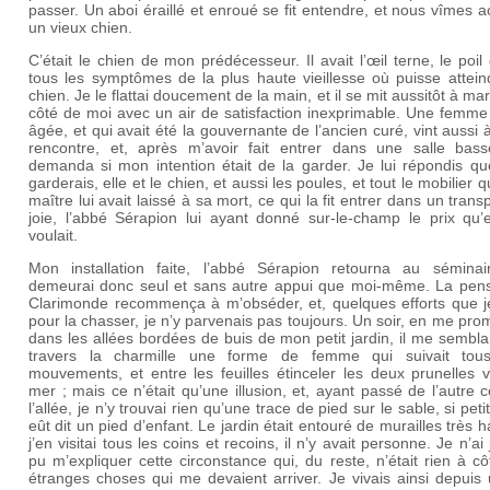
passer. Un aboi éraillé et enroué se fit entendre, et nous vîmes a
un vieux chien.
C’était le chien de mon prédécesseur. Il avait l’œil terne, le poil 
tous les symptômes de la plus haute vieillesse où puisse attein
chien. Je le flattai doucement de la main, et il se mit aussitôt à ma
côté de moi avec un air de satisfaction inexprimable. Une femme
âgée, et qui avait été la gouvernante de l’ancien curé, vint aussi 
rencontre, et, après m’avoir fait entrer dans une salle bas
demanda si mon intention était de la garder. Je lui répondis qu
garderais, elle et le chien, et aussi les poules, et tout le mobilier 
maître lui avait laissé à sa mort, ce qui la fit entrer dans un trans
joie, l’abbé Sérapion lui ayant donné sur-le-champ le prix qu’e
voulait.
Mon installation faite, l’abbé Sérapion retourna au séminai
demeurai donc seul et sans autre appui que moi-même. La pen
Clarimonde recommença à m’obséder, et, quelques efforts que je
pour la chasser, je n’y parvenais pas toujours. Un soir, en me pr
dans les allées bordées de buis de mon petit jardin, il me sembla
travers la charmille une forme de femme qui suivait to
mouvements, et entre les feuilles étinceler les deux prunelles 
mer ; mais ce n’était qu’une illusion, et, ayant passé de l’autre 
l’allée, je n’y trouvai rien qu’une trace de pied sur le sable, si peti
eût dit un pied d’enfant. Le jardin était entouré de murailles très h
j’en visitai tous les coins et recoins, il n’y avait personne. Je n’ai
pu m’expliquer cette circonstance qui, du reste, n’était rien à c
étranges choses qui me devaient arriver. Je vivais ainsi depuis