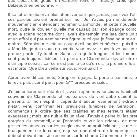
que c’était une goule, un vampire femelle ; mais je crois que c
Belzébuth en personne. »
Il se tut et m’observa plus attentivement que jamais, pour voir l’ef
ses paroles avaient produit sur moi. Je n’avais pu me défendr
mouvement en entendant nommer Clarimonde, et cette nouvelle
mort, outre la douleur qu’elle me causait par son étrange coïnc
avec la scène nocturne dont j’avais été témoin, me jeta dans un 
et un effroi qui parurent sur ma figure, quoi que je fisse pour m’en
maître. Sérapion me jeta un coup d’œil inquiet et sévère ; puis il m
« Mon fils, je dois vous en avertir, vous avez le pied levé sur un
prenez garde d’y tomber. Satan a la griffe longue, et les tombe
sont pas toujours fidèles. La pierre de Clarimonde devrait être 
d’un triple sceau ; car ce n’est pas, à ce qu’on dit, la première fois 
est morte. Que Dieu veille sur vous, Romuald ! »
Après avoir dit ces mots, Sérapion regagna la porte à pas lents, e
le revis plus ; car il partit pour S*** presque aussitôt.
J’étais entièrement rétabli et j’avais repris mes fonctions habituel
souvenir de Clarimonde et les paroles du vieil abbé étaient to
présents à mon esprit ; cependant aucun événement extraord
n’était venu confirmer les prévisions funèbres de Sérapion,
commençais à croire que ses craintes et mes terreurs étaien
exagérées ; mais une nuit je fis un rêve. J’avais à peine bu les pr
gorgées du sommeil, que j’entendis ouvrir les rideaux de mon 
glisser les anneaux sur les tringles avec un bruit éclatant ; je me s
brusquement sur le coude, et je vis une ombre de femme qui se 
debout devant moi. Je reconnus sur-le-champ Clarimonde. Elle po