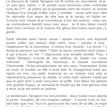
Le discours de l’abbé Sérapion me fit rentrer en moi-même, et je
un peu plus calme. « Je venais vous annoncer votre nominatio
cure de C*** ; le prêtre qui la possédait vient de mourir, et mons
l’évêque m’a chargé d’aller vous y installer ; soyez prêt pour de
Je répondis d’un signe de tête que je le serais, et l’abbé se r
J’ouvris mon missel et je commençai à lire des prières ; mais ces
se confondirent bientôt sous mes yeux ; le fil des idées s’ench
dans mon cerveau, et le volume me glissa des mains sans que j’y
garde.
Partir demain sans l’avoir revue ! ajouter encore une impossibi
toutes celles qui étaient déjà entre nous ! perdre à tout 
l’espérance de la rencontrer, à moins d’un miracle ! Lui écrire ? 
ferais-je parvenir ma lettre ? Avec le sacré caractère dont j’étais 
à qui s’ouvrir, se fier ? J’éprouvais une anxiété terrible. Puis,
l’abbé Sérapion m’avait dit des artifices du diable me reven
mémoire ; l’étrangeté de l’aventure, la beauté surnature
Clarimonde, l’éclat phosphorique de ses yeux, l’impression brûl
sa main, le trouble où elle m’avait jeté, le changement subit qui 
opéré en moi, ma piété évanouie en un instant, tout cela pr
clairement la présence du diable, et cette main satinée n’était pe
que le gant dont il avait recouvert sa griffe. Ces idées me jetère
une grande frayeur, je ramassai le missel qui de mes genoux étai
à terre, et je me remis en prières.
Le lendemain, Sérapion me vint prendre ; deux mules nous attend
la porte, chargées de nos maigres valises ; il monta l’une et moi 
tant bien que mal. Tout en parcourant les rues de la ville, je rega