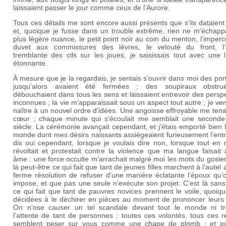
laissaient passer le jour comme ceux de l’Aurore.
Tous ces détails me sont encore aussi présents que s’ils dataient 
et, quoique je fusse dans un trouble extrême, rien ne m’échappa
plus légère nuance, le petit point noir au coin du menton, l’imperc
duvet aux commissures des lèvres, le velouté du front, l
tremblante des cils sur les joues, je saisissais tout avec une l
étonnante.
À mesure que je la regardais, je sentais s’ouvrir dans moi des por
jusqu’alors avaient été fermées ; des soupiraux obstr
débouchaient dans tous les sens et laissaient entrevoir des persp
inconnues ; la vie m’apparaissait sous un aspect tout autre ; je ve
naître à un nouvel ordre d’idées. Une angoisse effroyable me tenail
cœur ; chaque minute qui s’écoulait me semblait une seconde
siècle. La cérémonie avançait cependant, et j’étais emporté bien 
monde dont mes désirs naissants assiégeaient furieusement l’ent
dis oui cependant, lorsque je voulais dire non, lorsque tout en
révoltait et protestait contre la violence que ma langue faisai
âme : une force occulte m’arrachait malgré moi les mots du gosier
là peut-être ce qui fait que tant de jeunes filles marchent à l’autel 
ferme résolution de refuser d’une manière éclatante l’époux qu’
impose, et que pas une seule n’exécute son projet. C’est là san
ce qui fait que tant de pauvres novices prennent le voile, quoiq
décidées à le déchirer en pièces au moment de prononcer leurs
On n’ose causer un tel scandale devant tout le monde ni t
l’attente de tant de personnes ; toutes ces volontés, tous ces 
semblent peser sur vous comme une chape de plomb ; et pu