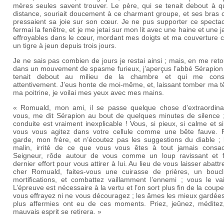
mères seules savent trouver. Le père, qui se tenait debout à q
distance, souriait doucement à ce charmant groupe, et ses bras 
pressaient sa joie sur son cœur. Je ne pus supporter ce spectac
fermai la fenêtre, et je me jetai sur mon lit avec une haine et une j
effroyables dans le cœur, mordant mes doigts et ma couverture
un tigre à jeun depuis trois jours.
Je ne sais pas combien de jours je restai ainsi ; mais, en me ret
dans un mouvement de spasme furieux, j’aperçus l’abbé Sérapion 
tenait debout au milieu de la chambre et qui me consi
attentivement. J’eus honte de moi-même, et, laissant tomber ma t
ma poitrine, je voilai mes yeux avec mes mains.
« Romuald, mon ami, il se passe quelque chose d’extraordina
vous, me dit Sérapion au bout de quelques minutes de silence ;
conduite est vraiment inexplicable ! Vous, si pieux, si calme et s
vous vous agitez dans votre cellule comme une bête fauve. 
garde, mon frère, et n’écoutez pas les suggestions du diable ; l
malin, irrité de ce que vous vous êtes à tout jamais consa
Seigneur, rôde autour de vous comme un loup ravissant et f
dernier effort pour vous attirer à lui. Au lieu de vous laisser abatt
cher Romuald, faites-vous une cuirasse de prières, un boucl
mortifications, et combattez vaillamment l’ennemi ; vous le vai
L’épreuve est nécessaire à la vertu et l’on sort plus fin de la coupe
vous effrayez ni ne vous découragez ; les âmes les mieux gardées
plus affermies ont eu de ces moments. Priez, jeûnez, méditez,
mauvais esprit se retirera. »