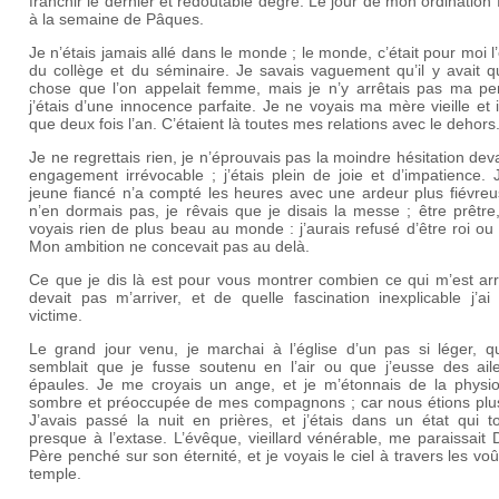
franchir le dernier et redoutable degré. Le jour de mon ordination f
à la semaine de Pâques.
Je n’étais jamais allé dans le monde ; le monde, c’était pour moi l
du collège et du séminaire. Je savais vaguement qu’il y avait q
chose que l’on appelait femme, mais je n’y arrêtais pas ma pe
j’étais d’une innocence parfaite. Je ne voyais ma mère vieille et 
que deux fois l’an. C’étaient là toutes mes relations avec le dehors
Je ne regrettais rien, je n’éprouvais pas la moindre hésitation dev
engagement irrévocable ; j’étais plein de joie et d’impatience.
jeune fiancé n’a compté les heures avec une ardeur plus fiévreu
n’en dormais pas, je rêvais que je disais la messe ; être prêtre
voyais rien de plus beau au monde : j’aurais refusé d’être roi ou
Mon ambition ne concevait pas au delà.
Ce que je dis là est pour vous montrer combien ce qui m’est arr
devait pas m’arriver, et de quelle fascination inexplicable j’ai
victime.
Le grand jour venu, je marchai à l’église d’un pas si léger, qu
semblait que je fusse soutenu en l’air ou que j’eusse des ail
épaules. Je me croyais un ange, et je m’étonnais de la physi
sombre et préoccupée de mes compagnons ; car nous étions plus
J’avais passé la nuit en prières, et j’étais dans un état qui t
presque à l’extase. L’évêque, vieillard vénérable, me paraissait 
Père penché sur son éternité, et je voyais le ciel à travers les vo
temple.