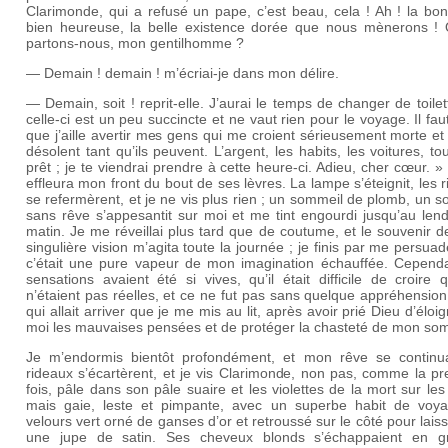
Clarimonde, qui a refusé un pape, c’est beau, cela ! Ah ! la bo
bien heureuse, la belle existence dorée que nous mènerons !
partons-nous, mon gentilhomme ?
— Demain ! demain ! m’écriai-je dans mon délire.
— Demain, soit ! reprit-elle. J’aurai le temps de changer de toilet
celle-ci est un peu succincte et ne vaut rien pour le voyage. Il fau
que j’aille avertir mes gens qui me croient sérieusement morte et
désolent tant qu’ils peuvent. L’argent, les habits, les voitures, to
prêt ; je te viendrai prendre à cette heure-ci. Adieu, cher cœur. » 
effleura mon front du bout de ses lèvres. La lampe s’éteignit, les 
se refermèrent, et je ne vis plus rien ; un sommeil de plomb, un 
sans rêve s’appesantit sur moi et me tint engourdi jusqu’au len
matin. Je me réveillai plus tard que de coutume, et le souvenir d
singulière vision m’agita toute la journée ; je finis par me persua
c’était une pure vapeur de mon imagination échauffée. Cependa
sensations avaient été si vives, qu’il était difficile de croire q
n’étaient pas réelles, et ce ne fut pas sans quelque appréhensio
qui allait arriver que je me mis au lit, après avoir prié Dieu d’éloi
moi les mauvaises pensées et de protéger la chasteté de mon som
Je m’endormis bientôt profondément, et mon rêve se continu
rideaux s’écartèrent, et je vis Clarimonde, non pas, comme la p
fois, pâle dans son pâle suaire et les violettes de la mort sur les
mais gaie, leste et pimpante, avec un superbe habit de voy
velours vert orné de ganses d’or et retroussé sur le côté pour laiss
une jupe de satin. Ses cheveux blonds s’échappaient en g