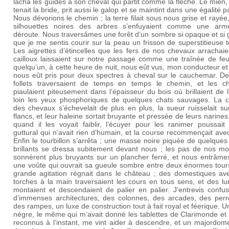
lâcha les guides à son cheval qui partit comme la flèche. Le mien, 
tenait la bride, prit aussi le galop et se maintint dans une égalité pa
Nous dévorions le chemin ; la terre filait sous nous grise et rayée,
silhouettes noires des arbres s’enfuyaient comme une ar
déroute. Nous traversâmes une forêt d’un sombre si opaque et si g
que je me sentis courir sur la peau un frisson de superstitieuse t
Les aigrettes d’étincelles que les fers de nos chevaux arrachai
cailloux laissaient sur notre passage comme une traînée de feu,
quelqu’un, à cette heure de nuit, nous eût vus, mon conducteur et 
nous eût pris pour deux spectres à cheval sur le cauchemar. De
follets traversaient de temps en temps le chemin, et les c
piaulaient piteusement dans l’épaisseur du bois où brillaient de 
loin les yeux phosphoriques de quelques chats sauvages. La cr
des chevaux s’échevelait de plus en plus, la sueur ruisselait su
flancs, et leur haleine sortait bruyante et pressée de leurs narines
quand il les voyait faiblir, l’écuyer pour les ranimer poussait
guttural qui n’avait rien d’humain, et la course recommençait avec
Enfin le tourbillon s’arrêta ; une masse noire piquée de quelques
brillants se dressa subitement devant nous ; les pas de nos mo
sonnèrent plus bruyants sur un plancher ferré, et nous entrâme
une voûte qui ouvrait sa gueule sombre entre deux énormes tour
grande agitation régnait dans le château ; des domestiques av
torches à la main traversaient les cours en tous sens, et des l
montaient et descendaient de palier en palier. J’entrevis confu
d’immenses architectures, des colonnes, des arcades, des perr
des rampes, un luxe de construction tout à fait royal et féerique. 
nègre, le même qui m’avait donné les tablettes de Clarimonde et
reconnus à l’instant, me vint aider à descendre, et un majordom