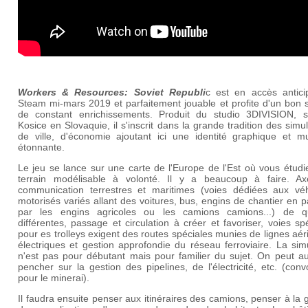
Workers & Resources: Soviet Republi
c est en accès antici
Steam mi-mars 2019 et parfaitement jouable et profite d'un bon s
de constant enrichissements. Produit du studio 3DIVISION, s
Kosice en Slovaquie, il s'inscrit dans la grande tradition des simu
de ville, d'économie ajoutant ici une identité graphique et mu
étonnante.
Le jeu se lance sur une carte de l'Europe de l'Est où vous étudi
terrain modélisable à volonté. Il y a beaucoup à faire. A
communication terrestres et maritimes (voies dédiées aux véh
motorisés variés allant des voitures, bus, engins de chantier en 
par les engins agricoles ou les camions camions...) de qu
différentes, passage et circulation à créer et favoriser, voies sp
pour es trolleys exigent des routes spéciales munies de lignes aé
électriques et gestion approfondie du réseau ferroviaire. La sim
n'est pas pour débutant mais pour familier du sujet. On peut au
pencher sur la gestion des pipelines, de l'électricité, etc. (con
pour le minerai).
Il faudra ensuite penser aux itinéraires des camions, penser à la 