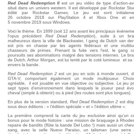
Red Dead Redemption II
est un jeu vidéo de type d'action-av
situé dans un univers western. Il est développé par Rockstar Stu
édité par Rockstar Games. Le jeu est sorti initialem
26 octobre 2018
sur PlayStation 4 et Xbox One et enf
5 novembre 2019 sous
Windows.
Voici le thème. En 1899 (soit 12 ans avant les principaux événem
l'opus précédent
Red Dead Redemption
), suite à un br
malheureux dans la ville de Blackwater, l gang de Dutch van der
est pris en chasse par les agents fédéraux et une multit
chasseurs de primes. Prenant la fuite vers l'est, le gang 
poursuits ses abominations malgré des tensions internes. Le bra
de Dutch, Arthur Morgan, est lui tenté par le coté lumineux et sa f
envers la bande.
Red Dead Redemption 2
est un jeu en solo à monde ouvert, d
GTA-V, comportant également un mode multijoueur. Choi
agréable, il est jouable en vue objective ou subjective. Le jeu 
sept types d’environnement dans lesquels le joueur peut évo
cheval (simple à obtenir) ou à pied (les routes sont plus longues).
En plus de la version standard,
Red Dead Redemption 2
est disp
sous deux éditions : « l'édition spéciale » et « l'édition ultime ».
La première comprend la carte du jeu exclusive ainsi qu'un c
bonus pour le mode histoire : une mission de braquage à Rhodes
repaire de bandits (flûte la bande Del Lobo !) mais aussi un chev
sang, avec la selle Nuevo Paraiso, un talisman (une serre d