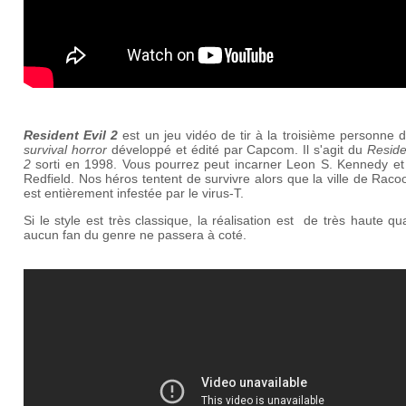
Resident Evil 2
est un jeu vidéo de tir à la troisième personne 
survival horror
développé et édité par Capcom. Il s'agit du
Reside
2
sorti en 1998. Vous pourrez peut incarner Leon S. Kennedy et 
Redfield. Nos héros tentent de survivre alors que la ville de Raco
est entièrement infestée par le virus-T.
Si le style est très classique, la réalisation est de très haute qua
aucun fan du genre ne passera à coté.