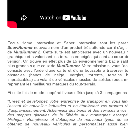
Focus Home Interactive et Saber Interactive sont les pare
SnowRunner
nouveau nom d'un produit très attendu car il s'agit 
de
MudRunner 2
. Cette suite est ambitieuse avec un nouveau 
graphique et s valorisant les terrains enneigés qui sont au cœur d
version. On trouve en effet plus de 15 environnements bac à sab
plus grands s que ceux de
MudRunner
. Votre mission si vous l'a
consiste avec l'aide d'une carte et d'une boussole à traverser t
obstacles (bancs de neige, verglas, torrents, terrains 
impraticables) au volant de véhicules musclés de solides roues m
reprenant les meilleures marques du tout-terrain.
Et cette fois le mode coopératif vous offrira jusqu'à 3 compagnons.
"
Créez et développez votre entreprise de transport en vous lan
l'assaut de nouvelles industries et en établissant vos propres 
d'approvisionnement. Acheminez des biens et des services à vos 
des steppes glaciales de la Sibérie aux montagnes escarp
Michigan. Remplissez et débloquez de nouveaux types de con
obtenez de nouveaux véhicules et personnalisez aussi bien