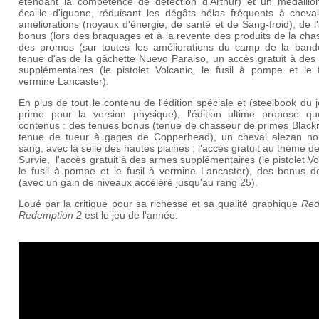
étendant la compétence de détection d'Arthur) et un médaillo
écaille d'iguane, réduisant les dégâts hélas fréquents à cheval
améliorations (noyaux d'énergie, de santé et de Sang-froid), de l
bonus (lors des braquages et à la revente des produits de la cha
des promos (sur toutes les améliorations du camp de la band
tenue d'as de la gâchette Nuevo Paraiso, un accès gratuit à des
supplémentaires (le pistolet Volcanic, le fusil à pompe et le f
vermine Lancaster).
En plus de tout le contenu de l'édition spéciale et (steelbook du
prime pour la version physique), l'édition ultime propose qu
contenus : des tenues bonus (tenue de chasseur de primes Blackr
tenue de tueur à gages de Copperhead), un cheval alezan noi
sang, avec la selle des hautes plaines ; l'accès gratuit au thème 
Survie, l'accès gratuit à des armes supplémentaires (le pistolet Vo
le fusil à pompe et le fusil à vermine Lancaster), des bonus d
(avec un gain de niveaux accéléré jusqu'au rang 25).
Loué par la critique pour sa richesse et sa qualité graphique
Red
Redemption 2
est le jeu de l'année.