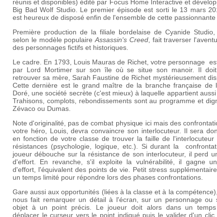
réunis et disponibles) édité par Focus Home Interactive et dévelo
Big Bad Wolf Studio. Le premier épisode est sorti le 13 mars 20
est heureux de disposé enfin de l'ensemble de cette passionnante 
Première production de la filiale bordelaise de Cyanide Studio,
selon le modèle populaire
Assassin's Creed
, fait traverser l'avent
des personnages fictifs et historiques.
Le cadre. En 1793, Louis Mauras de Richet, votre personnage est
par Lord Mortimer sur son île où se situe son manoir. Il doit
retrouver sa mère, Sarah Faustine de Richet mystérieusement dis
Cette dernière est le grand maître de la branche française de l
Doré, une société secrète (c'est mieux) à laquelle appartient aussi
Trahisons, complots, rebondissements sont au programme et dig
Zévaco ou Dumas.
Note d'originalité, pas de combat physique ici mais des confrontat
votre héro, Louis, devra convaincre son interlocuteur. Il sera don
en fonction de votre classe de trouver la faille de l'interlocuteur
résistances (psychologie, logique, etc.). Si durant la confrontat
joueur débouche sur la résistance de son interlocuteur, il perd u
d'effort. En revanche, s'il exploite la vulnérabilité, il gagne u
d'effort, l'équivalent des points de vie. Petit stress supplémentaire,
un temps limité pour répondre lors des phases confrontations.
Gare aussi aux opportunités (liées à la classe et à la compétence)
nous fait remarquer un détail à l'écran, sur un personnage ou 
objet à un point précis. Le joueur doit alors dans un temps 
déplacer le curseur vers le point indiqué puis le valider d'un clic