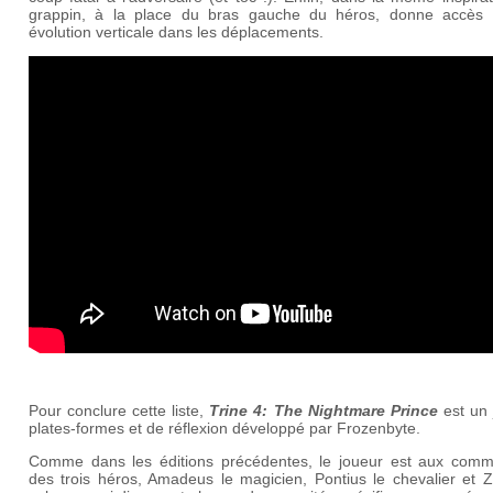
grappin, à la place du bras gauche du héros, donne accès
évolution verticale dans les déplacements.
Pour conclure cette liste,
Trine 4: The
Nightma
re
Prince
est un 
plates-formes et de réflexion développé par Frozenbyte.
Comme dans les éditions précédentes, le joueur est aux com
des trois héros, Amadeus le magicien, Pontius le chevalier et Z