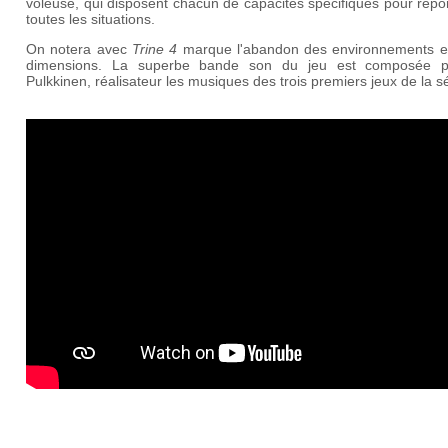
voleuse, qui disposent chacun de capacités spécifiques pour rép
toutes les situations.
On notera avec
Trine 4
marque l'abandon des environnements en
dimensions.
La superbe bande son du jeu est composée p
Pulkkinen, réalisateur les musiques des trois premiers jeux de la sé