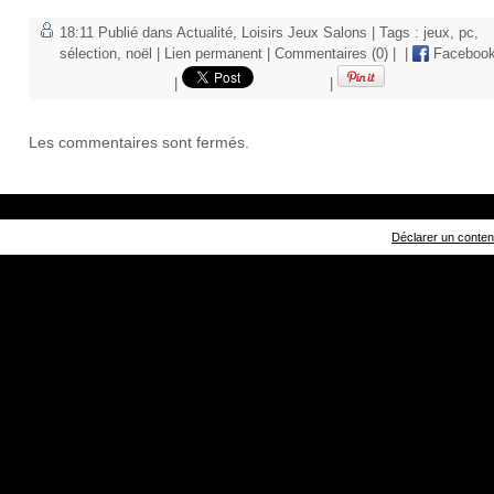
18:11 Publié dans
Actualité
,
Loisirs Jeux Salons
| Tags :
jeux
,
pc
,
sélection
,
noël
|
Lien permanent
|
Commentaires (0)
|
|
Faceboo
|
|
Les commentaires sont fermés.
Déclarer un contenu 