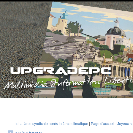
« La farce syndicale après la farce climatique
|
Page d'accueil
|
Joyeux so