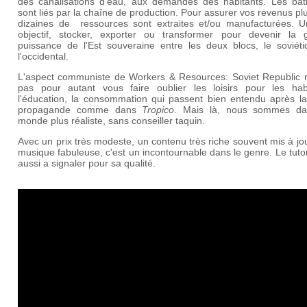
des canalisations d'eau, aux demandes des habitants. Les bât
sont liés par la chaîne de production. Pour assurer vos revenus pl
dizaines de ressources sont extraites et/ou manufacturées. U
objectif, stocker, exporter ou transformer pour devenir la 
puissance de l'Est souveraine entre les deux blocs, le soviéti
l'occidental.
L'aspect communiste de Workers & Resources: Soviet Republic n
pas pour autant vous faire oublier les loisirs pour les habi
l'éducation, la consommation qui passent bien entendu après la
propagande comme dans
Tropico
. Mais là, nous sommes d
monde plus réaliste, sans conseiller taquin.
Avec un prix très modeste, un contenu très riche souvent mis à jo
musique fabuleuse, c'est un incontournable dans le genre. Le tutor
aussi a signaler pour sa qualité.