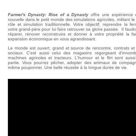
Farmer's Dynasty: Rise of a Dynasty
offre une expérience 
nouvelle dans le petit monde des simulations agricoles, mêlant le
rôle et simulation traditionnelle. Votre objectif, reprendre la f
votre grand-père pour lui faire retrouver sa gloire passée. Il faud
réparer, rénover reconstruire et donner à votre propriété la f
expansion économique en vous agrandissant.
Le monde est ouvert, grand et source de rencontre, contrats et 
sociaux. C'est aussi celui des magasins regorgeant d'innomb
machines agricoles et tracteurs. L'humour et le flirt sont auss
partie. Vous pourrez pêcher, adopter des animaux de compagn
même pouponner. Une belle réussite à la longue durée de vie.