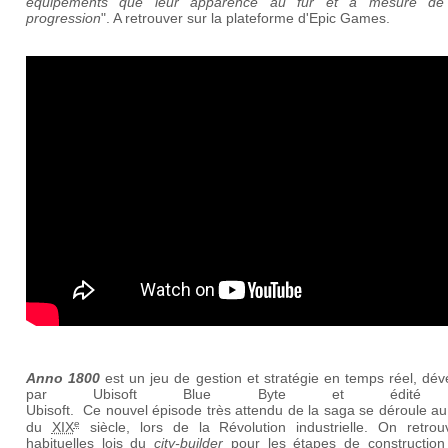
équipements que leur apparence au fur et à mesure de
progression
". A retrouver sur la plateforme d'Epic Games.
Anno 1800
est un jeu de gestion et stratégie en temps réel, dé
par Ubisoft Blue Byte et édité 
Ubisoft.
Ce nouvel épisode très attendu de la saga se déroule
au
e
du
XIX
siècle, lors de la Révolution industrielle. On retrou
habituelles lois du
city-builder
pour les étapes de construction