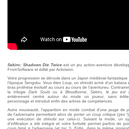
Sekiro:
Shadows Die Twice
est un jeu action-aventure dévelop
FromSoftware et édité par Activision.
Votre progression se déroule dans un Japon médiéval-fantastique
l'époque Sengoku. Vous êtes Loup, un shinobi armé d'un katana e
bras prothése évolutif au cours au cours de l'aventureu. Contrair
la trilogie
Dark Souls
ou à
Bloodborne
,
Sekiro, le jeu est i
entièrement centré autour du mode un joueur, sans édit
personnage et introduit enfin des arbres de compétences.
Autre nouveauté, l'apparition en mode combat d'une jauge de
p
de l'adversaire permettant alors de porter un coup critique (yes !)
une exécution de
shinobi
sur celui-ci. Suivant la mode, un s
d'infiltration a été intégré et votre furtivité permet parfois de po
coup fatal à l'adversaire (et toc !). Enfin, dans la même inspirat