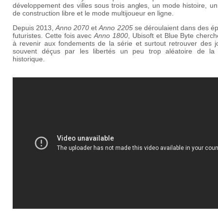
développement des villes sous trois angles, un mode histoire, u
de construction libre et le mode multijoueur en ligne.
Depuis 2013,
Anno 2070
et
Anno 2205
se déroulaient dans des é
futuristes. Cette fois avec
Anno 1800
, Ubisoft et Blue Byte cherch
à revenir aux fondements de la série et surtout retrouver des j
souvent déçus par les libertés un peu trop aléatoire de la
historique.