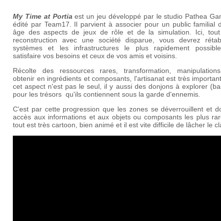
My Time at Portia
est un jeu développé par le studio Pathea Ga
édité par Team17. Il parvient à associer pour un public familial 
âge des aspects de jeux de rôle et de la simulation. Ici, tout
reconstruction avec une société disparue, vous devrez rétabl
systèmes et les infrastructures le plus rapidement possibl
satisfaire vos besoins et ceux de vos amis et voisins.
Récolte des ressources rares, transformation, manipulation
obtenir en ingrédients et composants, l'artisanat est très importan
cet aspect n'est pas le seul, il y aussi des donjons à explorer (ba
pour les trésors qu'ils contiennent sous la garde d'ennemis.
C'est par cette progression que les zones se déverrouillent et 
accès aux informations et aux objets ou composants les plus rar
tout est très cartoon, bien animé et il est vite difficile de lâcher le cl