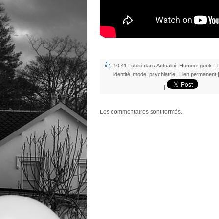
10:41 Publié dans
Actualité
,
Humour geek
| 
identité
,
mode
,
psychiatrie
|
Lien permanent
|
Les commentaires sont fermés.