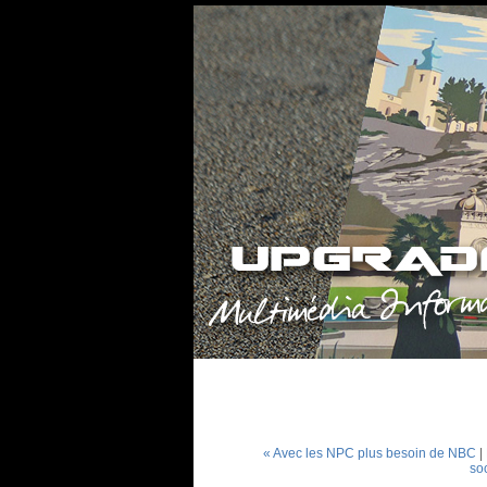
« Avec les NPC plus besoin de NBC
|
so