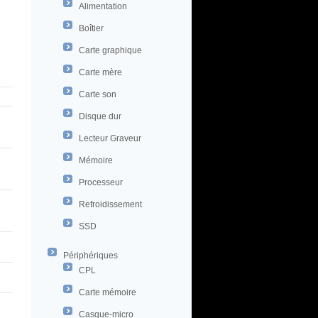
Alimentation
Boîtier
Carte graphique
Carte mère
Carte son
Disque dur
Lecteur Graveur
Mémoire
Processeur
Refroidissement
SSD
Périphériques
CPL
Carte mémoire
Casque-micro