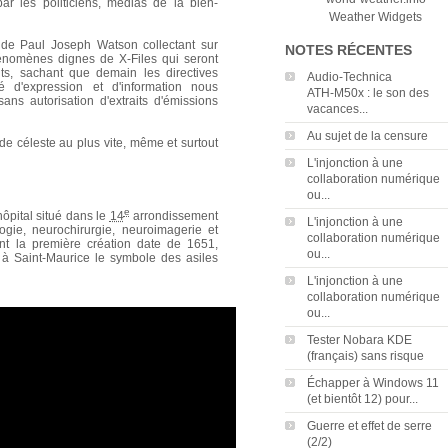
r les politiciens, médias de la bien-
Weather Widgets
l de Paul Joseph Watson collectant sur
NOTES RÉCENTES
énomènes dignes de X-Files qui seront
s, sachant que demain les directives
Audio‑Technica
 d'expression et d'information nous
ATH‑M50x : le son des
 sans autorisation d'extraits d'émissions
vacances...
Au sujet de la censure
ide céleste au plus vite, même et surtout
L'injonction à une
collaboration numérique
ou...
e
ôpital situé dans le
14
arrondissement
L'injonction à une
logie, neurochirurgie, neuroimagerie et
collaboration numérique
ont la première création date de 1651,
ou...
 à Saint-Maurice le symbole des asiles
L'injonction à une
collaboration numérique
ou...
Tester Nobara KDE
(français) sans risque
Échapper à Windows 11
(et bientôt 12) pour...
Guerre et effet de serre
(2/2)