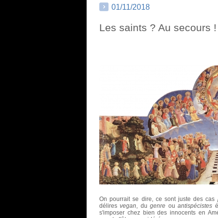
01/11/2018
Les saints ? Au secours !
On pourrait se dire, ce sont juste des cas
délires
vegan
, du
genre
ou
antispécistes
ét
s'imposer chez bien des innocents en Amér