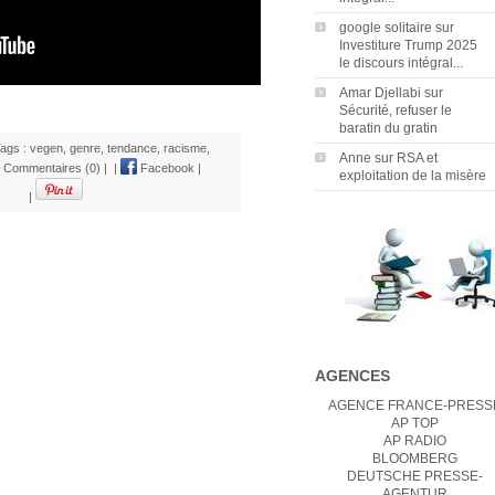
google solitaire
sur
Investiture Trump 2025
le discours intégral...
Amar Djellabi
sur
Sécurité, refuser le
baratin du gratin
Tags :
vegen
,
genre
,
tendance
,
racisme
,
Anne
sur
RSA et
|
Commentaires (0)
|
|
Facebook
|
exploitation de la misère
|
AGENCES
AGENCE FRANCE-PRESS
AP TOP
AP RADIO
BLOOMBERG
DEUTSCHE PRESSE-
AGENTUR