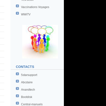
Vaccinations Voyages
WWiTV
CONTACTS
5starsupport
Abcdaire
Anandtech
Bootdisk
Central-manuels