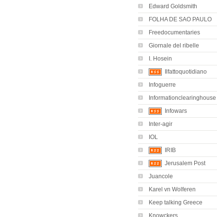
Edward Goldsmith
FOLHA DE SAO PAULO
Freedocumentaries
Giornale del ribelle
I. Hosein
Ilfattoquotidiano
Infoguerre
Informationclearinghouse
Infowars
Inter-agir
IOL
IRIB
Jerusalem Post
Juancole
Karel vn Wolferen
Keep talking Greece
Knowckers