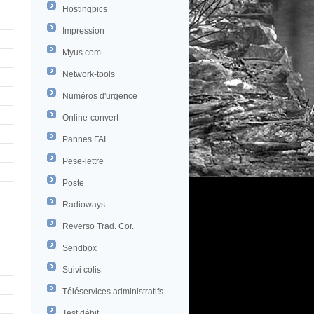
Hostingpics
Impression
Myus.com
Network-tools
Numéros d'urgence
Online-convert
Pannes FAI
Pese-lettre
Poste
Radioways
Reverso Trad. Cor.
Sendbox
Suivi colis
Téléservices administratifs
Test débit