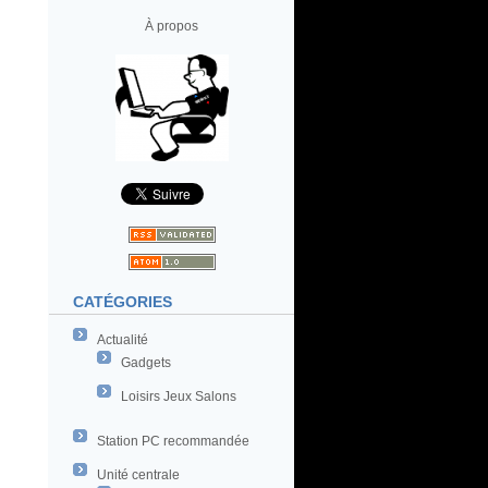
À propos
CATÉGORIES
Actualité
Gadgets
Loisirs Jeux Salons
Station PC recommandée
Unité centrale