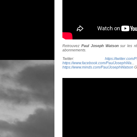
Retrouvez
Paul Joseph Watson
sur les r
abonnements.
Twitter:
https://twitter.com/
https://www.facebook.com/PaulJosephWa
https://www.minds.com/PaulJosephWatson
G