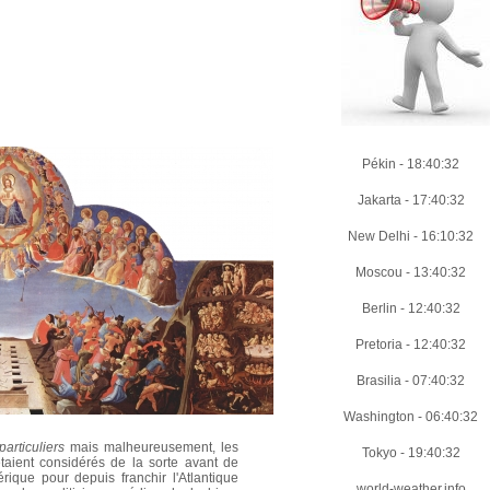
Pékin
-
18:40:33
Jakarta
-
17:40:33
New Delhi
-
16:10:33
Moscou
-
13:40:33
Berlin
-
12:40:33
Pretoria
-
12:40:33
Brasilia
-
07:40:33
Washington
-
06:40:33
particuliers
mais malheureusement, les
Tokyo
-
19:40:33
aient considérés de la sorte avant de
ique pour depuis franchir l'Atlantique
world-weather.info