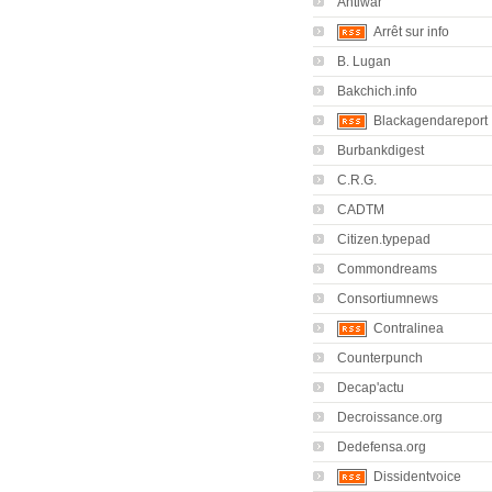
Antiwar
Arrêt sur info
B. Lugan
Bakchich.info
Blackagendareport
Burbankdigest
C.R.G.
CADTM
Citizen.typepad
Commondreams
Consortiumnews
Contralinea
Counterpunch
Decap'actu
Decroissance.org
Dedefensa.org
Dissidentvoice