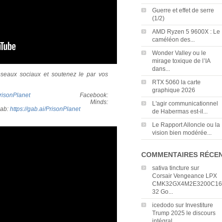
Guerre et effet de serre
(1/2)
AMD Ryzen 5 9600X : Le
caméléon des...
Wonder Valley ou le
mirage toxique de l’IA
dans...
éseaux sociaux et soutenez le par vos
RTX 5060 la carte
graphique 2026
PrisonPlanet
Facebook:
... Minds:
L'agir communicationnel
ab:
https://gab.ai/PrisonPlanet
de Habermas est-il...
Le Rapport Alloncle ou la
vision bien modérée...
COMMENTAIRES RÉCE
sativa tincture
sur
Corsair Vengeance LPX
CMK32GX4M2E3200C16
32 Go...
icedodo
sur
Investiture
Trump 2025 le discours
intégral...