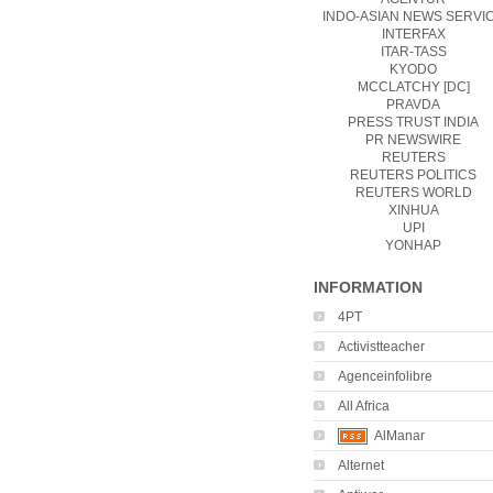
INDO-ASIAN NEWS SERVI
INTERFAX
ITAR-TASS
KYODO
MCCLATCHY [DC]
PRAVDA
PRESS TRUST INDIA
PR NEWSWIRE
REUTERS
REUTERS POLITICS
REUTERS WORLD
XINHUA
UPI
YONHAP
INFORMATION
4PT
Activistteacher
Agenceinfolibre
All Africa
AlManar
Alternet