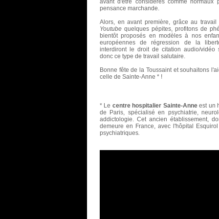
avant d'être considérés comme normaux pa
pensance marchande.
Alors, en avant première, grâce au travai
Youtube
quelques pépites, profitons de ph
bientôt proposés en modèles à nos enfant
européennes de régression de la liberté
interdiront le droit de citation audio/vidéo
donc ce type de travail salutaire.
Bonne fête de la Toussaint et souhaitons l'a
celle de Sainte-Anne * !
* Le
centre hospitalier Sainte-Anne
est un h
de Paris, spécialisé en psychiatrie, neuro
addictologie. Cet ancien établissement, d
demeure en France, avec l'hôpital Esquirol
psychiatriques
.