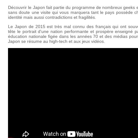
Découvrir le Japon fait partie du programme de nombreux geeks e
sans doute une visite qui vous marquera tant le pays possède c
identité mais aussi contradictions et fragilités.
Le Japon de 2015 est très mal connu des français qui ont souv
tête le portrait d'une nation performante et prospère enseigné 
éducation nationale figée dans les années 70 et des médias pour
Japon se résume au high-tech et aux jeux vidéos.