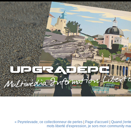
« Peyrelevade, ce collectionneur de perles
|
Page d'accueil
|
Quand j'ent
mots liberté d'expression, je sors mon community m