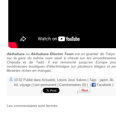
Akihabara
ou
Akihabara
Electric Town
est un quartier de Tokyo
sur la gare du même nom situé à cheval sur les arrondisseme
Chiyoda et de Taitō. Il est renommé jusqu'en Europe po
nombreuses boutiques d'électronique sur plusieurs étages et po
librairies riches en mangas.
10:02 Publié dans
Actualité
,
Loisirs Jeux Salons
| Tags :
japon
,
4k
,
hd
,
voyage
|
Lien permanent
|
Commentaires (0)
|
|
Facebook
|
|
|
Les commentaires sont fermés.