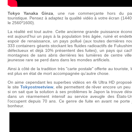
Tokyo Yanaka Ginza
, une rue commerçante hors du par
touristique. Pensez à adaptez la qualité vidéo à votre écran (144
le 2560*1600).
La réalité est tout autre. Cette ancienne grande puissance écon
est aujourd'hui un pays à la population très âgée, ruiné et endet
espoir de renaissance, un pays pollué (aux toutes dernières nou
333 containers géants stockant les fluides radioactifs de Fukushi
défectueux et déjà 10% présentent des fuites), un pays qui cac
montagnes de sans abris derrières les lumières de centre ville
jeunesse rare se perd dans dans les mondes artificiels.
Ainsi à côté de la tradition très "carte postale" offerte au touriste, 
est plus en état de mort accompagnée qu'autre chose.
On aime cependant les superbes vidéos en 4k Ultra HD proposé
le site
Tokyostreetview
, elle permettent de rêver encore un pe
si on sait que la solution à ses problèmes le Japon la trouve dé
dans un réarmement intensif au service aveugle des États-Un
l'occupent depuis 70 ans. Ce genre de fuite en avant ne porte 
bonheur.