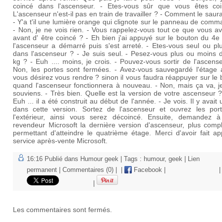
coincé dans l'ascenseur. - Etes-vous sûr que vous êtes co
L'ascenseur n'est-il pas en train de travailler ? - Comment le saura
- Y'a t'il une lumière orange qui clignote sur le panneau de com
- Non, je ne vois rien. - Vous rappelez-vous tout ce que vous av
avant d' être coincé ? - Eh bien j'ai appuyé sur le bouton du 4e
l'ascenseur a démarré puis s'est arreté. - Etes-vous seul ou pl
dans l'ascenseur ? - Je suis seul. - Pesez-vous plus ou moins 
kg ? - Euh .... moins, je crois. - Pouvez-vous sortir de l'ascens
Non, les portes sont fermées. - Avez-vous sauvegardé l'étage 
vous désirez vous rendre ? sinon il vous faudra réappuyer sur le
quand l'ascenseur fonctionnera à nouveau. - Non, mais ça va, j
souviens. - Très bien. Quelle est la version de votre ascenseur 
Euh ... il a été construit au début de l'année. - Je vois. Il y avait
dans cette version. Sortez de l'ascenseur et ouvrez les por
l'extérieur, ainsi vous serez décoincé. Ensuite, demandez à
revendeur Microsoft la dernière version d'ascenseur, plus compl
permettant d'atteindre le quatrième étage. Merci d'avoir fait a
service après-vente Microsoft.
16:16 Publié dans
Humour geek
| Tags :
humour
,
geek
|
Lien
permanent
|
Commentaires (0)
|
|
Facebook
|
|
|
Les commentaires sont fermés.