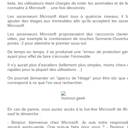
beta, les utilisateurs étant chargés de noter les anomalies et de le
connaitre à Microsoft ... une fois décoincés.
Les ascenseurs Microsoft étant tous à quatorze niveaux, il fa
ajouter des étages aux immeubles afin qu'ils acceptent les asce
Microsoft.
Les ascenseurs Microsoft proposeraient des raccourcis clavier
utiles, par exemple la combinaison de touches Sonnerie-Ouvertu
portes -2 pour atteindre le premier sous-sol.
De temps en temps, il se produirait une "erreur de protection gé
ayant pour effet de faire s'écrouler l'immeuble.
Il n'y aurait plus d'escaliers (tellement plus simples, moins chers 
rapides pour la plupart des utilisations ...)
On pourrait demander un "apercu de l'étage" pour être sûr que c
correspond à ce que l'on veut rechercher.
En cas de panne, vous auriez accès à la hot-line Microsoft de 8
sauf le dimanche :
- Bonjour, bienvenue chez Microsoft. Je suis votre responsa
service après-vente. Que puis-je faire pour vous ? - Bonjour, j