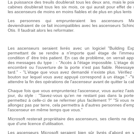
La puissance des treuils doublerait tous les deux ans, mais le po
cabines doublerait tous les six mois, ce qui aurait pour effet de
les ascenseurs de moins en moins fiables et de plus en plus lents
Les personnes qui emprunteraient les ascenseurs Micr
deviendraient de ce fait incompatibles avec les ascenseurs Schin
Otis. Il faudrait alors les reformater.
Les ascenseurs seraient livrés avec un logiciel "Building Expl
permettant de se rendre a n'importe quel étage de l'immeu
condition d' être très patient. En cas de problème, on verrait app
des messages du type : - "Accès à l'étage impossible. L'étage do
encombré ou l'ouverture de la porte n'est pas fiable. Réessaye
tard." - "L'étage que vous avez demandé n'existe plus. Vérifiez
bouton sur lequel vous avez appuyé correspond à un étage." -"Ve
attendre la fin des opérations de l'ascenseur avant de quitter la ca
Chaque fois que vous emprunteriez l'ascenseur, vous auriez l'as
jour, du style : "Savez-vous qu'en ne restant pas dans la porte
permettez à celle-ci de se refermer plus facilement ?" "Si vous 
allongez pas par terre, cela permettra à d'autres personnes d'em
l'ascenseur en même temps que vous."
Microsoft resterait propriétaire des ascenseurs, ses clients ne di
que d'une licence d'utilisation.
Les ascenseurs Microsoft seraient bien sûr livrés d'abord en v