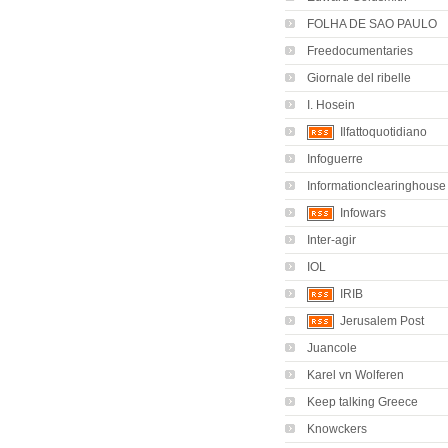
FOLHA DE SAO PAULO
Freedocumentaries
Giornale del ribelle
I. Hosein
Ilfattoquotidiano
Infoguerre
Informationclearinghouse
Infowars
Inter-agir
IOL
IRIB
Jerusalem Post
Juancole
Karel vn Wolferen
Keep talking Greece
Knowckers