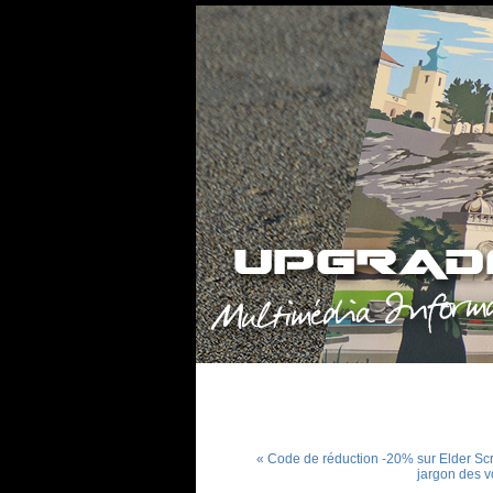
« Code de réduction -20% sur Elder Scr
jargon des v