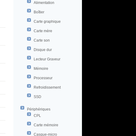
Alimentation
Boîtier
Carte graphique
Carte mère
Carte son
Disque dur
Lecteur Graveur
Mémoire
Processeur
Refroidissement
SSD
Périphériques
CPL
Carte mémoire
Casque-micro