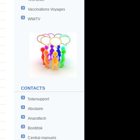
Vaccinations Voyages
WWiTV
CONTACTS
5starsupport
Abcdaire
Anandtech
Bootdisk
Central-manuels