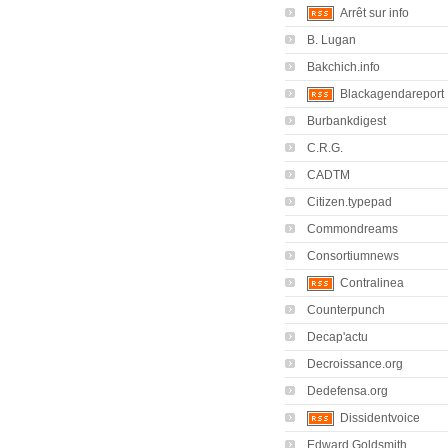
Arrêt sur info
B. Lugan
Bakchich.info
Blackagendareport
Burbankdigest
C.R.G.
CADTM
Citizen.typepad
Commondreams
Consortiumnews
Contralinea
Counterpunch
Decap'actu
Decroissance.org
Dedefensa.org
Dissidentvoice
Edward Goldsmith