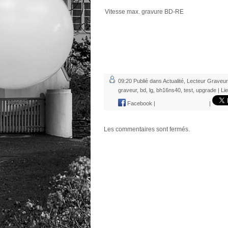
Vitesse max. gravure BD-RE
09:20 Publié dans
Actualité
,
Lecteur Graveur
graveur
,
bd
,
lg
,
bh16ns40
,
test
,
upgrade
|
Li
Facebook
|
|
Les commentaires sont fermés.