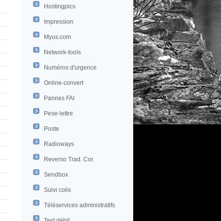
Hostingpics
Impression
Myus.com
Network-tools
Numéros d'urgence
Online-convert
Pannes FAI
Pese-lettre
Poste
Radioways
Reverso Trad. Cor.
Sendbox
Suivi colis
Téléservices administratifs
Test débit