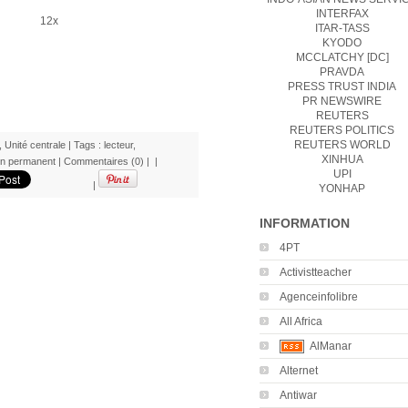
INTERFAX
12x
ITAR-TASS
KYODO
MCCLATCHY [DC]
PRAVDA
PRESS TRUST INDIA
PR NEWSWIRE
REUTERS
REUTERS POLITICS
REUTERS WORLD
,
Unité centrale
| Tags :
lecteur
,
XINHUA
en permanent
|
Commentaires (0)
|
|
UPI
|
YONHAP
INFORMATION
4PT
Activistteacher
Agenceinfolibre
All Africa
AlManar
Alternet
Antiwar