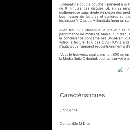
Compatible double couche il parvient à gra
de 9 minutes, des disques DL en 22 minu
malheureuse sans doute en raison des médias
Les litesses de lectures et écritures sont 
technique M-Disc de Millendiata (pour un st
Avec les DVD classique le graveur se co
performance de moins de 6mn sur un disque d
la concurrence concerne les DVD-Ram discs
vidéo la lecture 16X des DVD-ROM's and 
d'autant que l'appareil est contrairement à d'
Vous le trouverez seul à environ 80€ ou en 
la Media Suite Cyberlink pour utiliser votre g
Caractéristiques
LightScribe
Compatible M-Disc