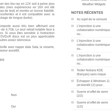
ver des blu-ray en 12X soit à peine plus
Weather Widgets
tes (mes expériences en 16X ont été
 de test) et montre un bonne fiabilité.
NOTES RÉCENTES
excellentes et il est compatible avec la
ockage de longue durée).
Au sujet de la censure
mporte aussi très bien affichant une
L'injonction à une
e 4,7Gb. Le seul retrait notable face à
collaboration numérique
. Si vous êtes sensible à l'extraction
ou...
DVD±R discs est un plus appréciable
autres assez silencieux.
L'injonction à une
collaboration numérique
boîte avec nappe data Sata, la visserie,
ou...
raveur aussitôt.
L'injonction à une
collaboration numérique
ou...
Tester Nobara KDE
(français) sans risque
Échapper à Windows 11
(et bientôt 12) pour...
Guerre et effet de serre
Non
(2/2)
Guerre et effet de serre
Oui
(1/2)