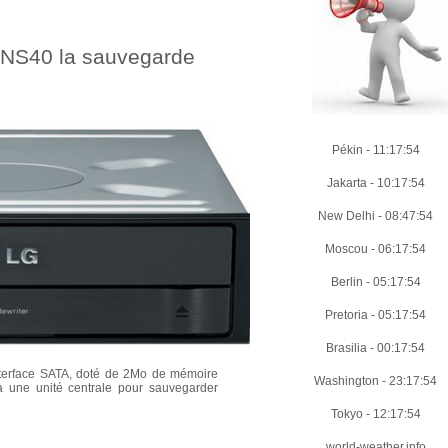
6NS40 la sauvegarde
Pékin
-
11:17:56
Jakarta
-
10:17:56
New Delhi
-
08:47:56
Moscou
-
06:17:56
Berlin
-
05:17:56
Pretoria
-
05:17:56
Brasilia
-
00:17:56
erface SATA, doté de 2Mo de mémoire
Washington
-
23:17:56
 une unité centrale pour sauvegarder
Tokyo
-
12:17:56
world-weather.info