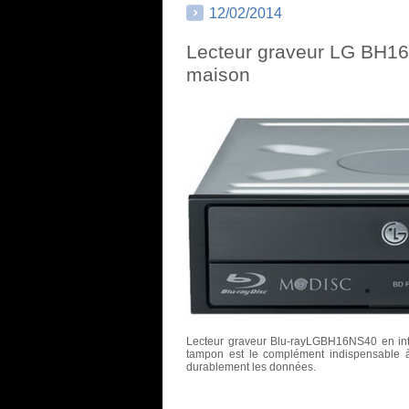
12/02/2014
Lecteur graveur LG BH1
maison
Lecteur graveur Blu-ray
LG
BH16NS40 en int
tampon est le complément indispensable à
durablement les données.