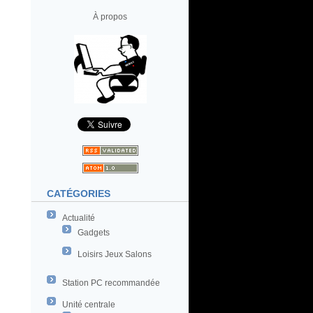
À propos
CATÉGORIES
Actualité
Gadgets
Loisirs Jeux Salons
Station PC recommandée
Unité centrale