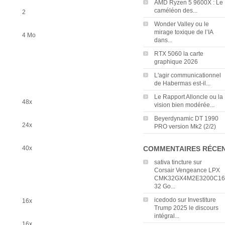
AMD Ryzen 5 9600X : Le
caméléon des...
2
Wonder Valley ou le
mirage toxique de l’IA
4 Mo
dans...
RTX 5060 la carte
graphique 2026
L'agir communicationnel
de Habermas est-il...
Le Rapport Alloncle ou la
48x
vision bien modérée...
Beyerdynamic DT 1990
24x
PRO version Mk2 (2/2)
40x
COMMENTAIRES RÉCE
sativa tincture
sur
Corsair Vengeance LPX
CMK32GX4M2E3200C16
32 Go...
icedodo
sur
Investiture
16x
Trump 2025 le discours
intégral...
16x