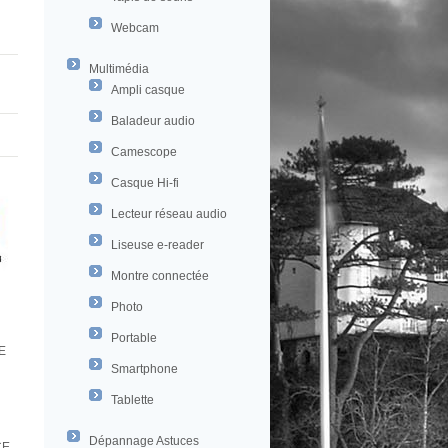
Webcam
Multimédia
Ampli casque
Baladeur audio
Camescope
Casque Hi-fi
Lecteur réseau audio
Liseuse e-reader
Montre connectée
Photo
Portable
E
Smartphone
Tablette
Dépannage Astuces
CE