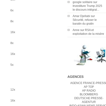
google solitaire
sur
Investiture Trump 2025
le discours intégral...
6x
Amar Djellabi
sur
Sécurité, refuser le
8x
baratin du gratin
Anne
sur
RSA et
16x
exploitation de la misère
8x
16x
5x
AGENCES
AGENCE FRANCE-PRESS
AP TOP
12x
AP RADIO
BLOOMBERG
DEUTSCHE PRESSE-
16x
AGENTUR
INDO-ASIAN NEWS SERVI