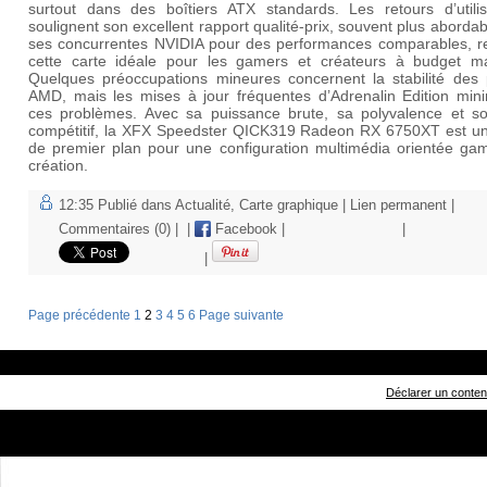
surtout dans des boîtiers ATX standards. Les retours d’utilis
soulignent son excellent rapport qualité-prix, souvent plus aborda
ses concurrentes NVIDIA pour des performances comparables, r
cette carte idéale pour les gamers et créateurs à budget maî
Quelques préoccupations mineures concernent la stabilité des p
AMD, mais les mises à jour fréquentes d’Adrenalin Edition mini
ces problèmes. Avec sa puissance brute, sa polyvalence et so
compétitif, la XFX Speedster QICK319 Radeon RX 6750XT est un
de premier plan pour une configuration multimédia orientée gam
création.
12:35 Publié dans
Actualité
,
Carte graphique
|
Lien permanent
|
Commentaires (0)
|
|
Facebook
|
|
|
Page précédente
1
2
3
4
5
6
Page suivante
Déclarer un contenu 