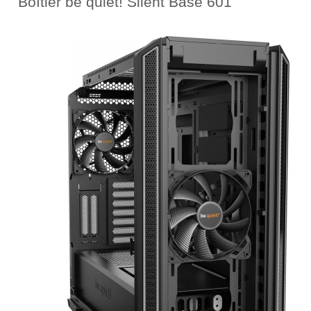
Boîtier be quiet! Silent Base 601