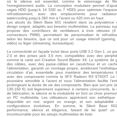
où le silence est essentiel, comme le visionnage de fi
l’enregistrement audio. La conception modulaire permet d’ajust
cages HDD (jusqu’à 14 SSD ou 7 HDD) pour optimiser l’espace
refroidissement, avec des emplacements pour radiateu
watercooling jusqu’à 360 mm à l’avant ou 420 mm en haut.
Les atouts du Silent Base 601 résident dans sa polyvalence 
design soigné, adaptés aux besoins multimédias. Le panneau sup
propose des contrôleurs de ventilateurs à trois vitesses (
connecteurs PWM), permettant de personnaliser le refroidis
selon les besoins, que ce soit pour un usage intensif (gaming,
vidéo) ou léger (streaming, bureautique).
La connectivité en façade inclut deux ports USB 3.2 Gen 1, un p
2.0 et des prises jack 3,5 mm, compatibles avec des périphé
comme la carte son Creative Sound Blaster X4. Le système de g
des câbles, avec des passe-câbles en caoutchouc et un cach
l’alimentation, garantit un montage propre, améliorant l’esthétiqu
circulation d’air, essentielle pour maintenir des températures 
avec des composants comme la XFX Radeon RX 6750XT. Le fi
poussière amovible à l’avant et sous l’alimentation facilite l’ent
prolongeant la durée de vie des composants. Bien que son prix (
130-150 €) soit légèrement supérieur à certains concurrents, la 
de fabrication, le silence et la modularité en font un choix premi
un PC multimédia. Les utilisateurs apprécient son esthétique 
disponible en noir, argent ou orange, et son adaptabilité
configurations évolutives. En somme, le Silent Base 601
performance, silence et élégance, faisant de be quiet! un 
incontournable pour les setups multimédias de loisir.