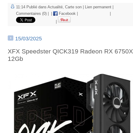
11:14 Publié dans
Actualité
,
Carte son
|
Lien permanent
|
Commentaires (0)
|
|
Facebook
|
|
|
15/03/2025
XFX Speedster QICK319 Radeon RX 6750
12Gb