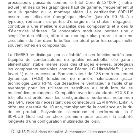
processeurs puissants comme le Intel Core i5-12400F ( notre 
actuel ) et des cartes graphiques haut de gamme, fréquemment ut
pour le gaming ou le montage vidéo. La certification 80PLU
assure une efficacité énergétique élevée (jusqu’à 90 % à 
typique), réduisant les pertes d’énergie et la chaleur dégagée,
contribue à une meilleure durabilité des composants et à des fa
d’électricité réduites. Sa conception modulaire permet une g
simplifiée des câbles, offrant un montage plus propre et une me
circulation de l’air dans le boîtier, un atout pour les setups mult
souvent riches en composants.
La RM850 se distingue par sa fiabilité et ses fonctionnalités av
Équipée de condensateurs de qualité industrielle, elle garant
alimentation stable même sous des charges élevées, protégeant
les composants sensibles comme l’écran LG UltraWide™ ( enc
favori ! ) et le processeur. Son ventilateur de 135 mm à roulement
dynamique (FDB) fonctionne de manière silencieuse grâc
technologie Zero RPM, qui désactive le ventilateur à faible cha
avantage pour les utilisateurs sensibles au bruit lors de se
multimédias prolongées. Compatible avec les standards ATX 3.0 e
5.0, elle est prête pour les configurations modernes, notammen
des GPU récents nécessitant des connecteurs 12VHPWR. Enfin, C
offre une garantie de 10 ans, témoignant de la confiance en la dur
de ce produit. Polyvalente, silencieuse et performante, la
80PLUS Gold est un choix premium pour assurer la stabilité
longévité d’une configuration multimédia de loisir.
14:15 Publié dans
Actualité
,
Alimentation
|
Lien permanent
|