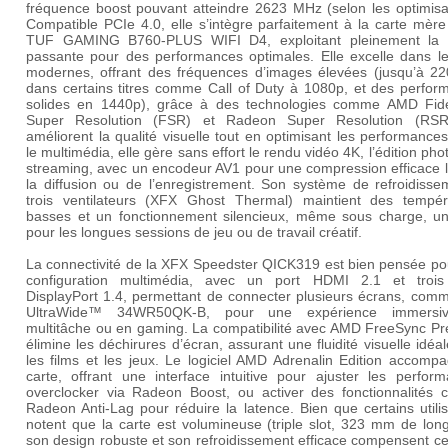
fréquence boost pouvant atteindre 2623 MHz (selon les optimisat
Compatible PCIe 4.0, elle s’intègre parfaitement à la carte mèr
TUF GAMING B760-PLUS WIFI D4, exploitant pleinement la
passante pour des performances optimales. Elle excelle dans le
modernes, offrant des fréquences d’images élevées (jusqu’à 2
dans certains titres comme Call of Duty à 1080p, et des perfor
solides en 1440p), grâce à des technologies comme AMD Fide
Super Resolution (FSR) et Radeon Super Resolution (RSR
améliorent la qualité visuelle tout en optimisant les performance
le multimédia, elle gère sans effort le rendu vidéo 4K, l’édition phot
streaming, avec un encodeur AV1 pour une compression efficace l
la diffusion ou de l’enregistrement. Son système de refroidisse
trois ventilateurs (XFX Ghost Thermal) maintient des tempér
basses et un fonctionnement silencieux, même sous charge, un
pour les longues sessions de jeu ou de travail créatif.
La connectivité de la XFX Speedster QICK319 est bien pensée po
configuration multimédia, avec un port HDMI 2.1 et trois
DisplayPort 1.4, permettant de connecter plusieurs écrans, comm
UltraWide™ 34WR50QK-B, pour une expérience immersi
multitâche ou en gaming. La compatibilité avec AMD FreeSync P
élimine les déchirures d’écran, assurant une fluidité visuelle idéa
les films et les jeux. Le logiciel AMD Adrenalin Edition accomp
carte, offrant une interface intuitive pour ajuster les perform
overclocker via Radeon Boost, ou activer des fonctionnalités
Radeon Anti-Lag pour réduire la latence. Bien que certains utili
notent que la carte est volumineuse (triple slot, 323 mm de lon
son design robuste et son refroidissement efficace compensent ce