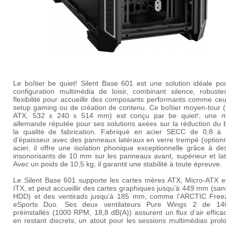
Le boîtier be quiet! Silent Base 601 est une solution idéale po
configuration multimédia de loisir, combinant silence, robuste
flexibilité pour accueillir des composants performants comme ce
setup gaming ou de création de contenu. Ce boîtier moyen-tour (
ATX, 532 x 240 x 514 mm) est conçu par be quiet!, une 
allemande réputée pour ses solutions axées sur la réduction du b
la qualité de fabrication. Fabriqué en acier SECC de 0,8 
d’épaisseur avec des panneaux latéraux en verre trempé (optionn
acier, il offre une isolation phonique exceptionnelle grâce à de
insonorisants de 10 mm sur les panneaux avant, supérieur et lat
Avec un poids de 10,5 kg, il garantit une stabilité à toute épreuve.
Le Silent Base 601 supporte les cartes mères ATX, Micro-ATX et
ITX, et peut accueillir des cartes graphiques jusqu’à 449 mm (sa
HDD) et des ventirads jusqu’à 185 mm, comme l’ARCTIC Free
eSports Duo. Ses deux ventilateurs Pure Wings 2 de 1
préinstallés (1000 RPM, 18,8 dB(A)) assurent un flux d’air effica
en restant discrets, un atout pour les sessions multimédias pro