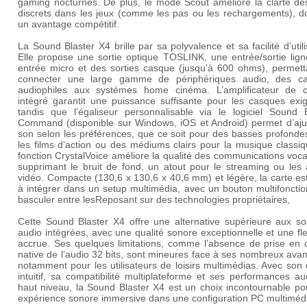
gaming nocturnes. De plus, le mode Scout améliore la clarté de
discrets dans les jeux (comme les pas ou les rechargements), d
un avantage compétitif.
La Sound Blaster X4 brille par sa polyvalence et sa facilité d’utili
Elle propose une sortie optique TOSLINK, une entrée/sortie lign
entrée micro et des sorties casque (jusqu’à 600 ohms), permett
connecter une large gamme de périphériques audio, des c
audiophiles aux systèmes home cinéma. L’amplificateur de 
intégré garantit une puissance suffisante pour les casques exig
tandis que l’égaliseur personnalisable via le logiciel Sound B
Command (disponible sur Windows, iOS et Android) permet d’ajus
son selon les préférences, que ce soit pour des basses profonde
les films d’action ou des médiums clairs pour la musique classi
fonction CrystalVoice améliore la qualité des communications voc
supprimant le bruit de fond, un atout pour le streaming ou les 
vidéo. Compacte (130,6 x 130,6 x 40,6 mm) et légère, la carte est
à intégrer dans un setup multimédia, avec un bouton multifoncti
basculer entre lesReposant sur des technologies propriétaires,
Cette Sound Blaster X4 offre une alternative supérieure aux sol
audio intégrées, avec une qualité sonore exceptionnelle et une flex
accrue. Ses quelques limitations, comme l’absence de prise en 
native de l’audio 32 bits, sont mineures face à ses nombreux ava
notamment pour les utilisateurs de loisirs multimédias. Avec son
intuitif, sa compatibilité multiplateforme et ses performances a
haut niveau, la Sound Blaster X4 est un choix incontournable po
expérience sonore immersive dans une configuration PC multiméd