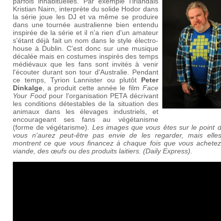
parfois inhabituelles. Par exemple l'irlandais
Kristian Nairn, interprète du solide Hodor dans
la série joue les DJ et va même se produire
dans une tournée australienne bien entendu
inspirée de la série et il n'a rien d'un amateur
s'étant déjà fait un nom dans le style électro-
house à Dublin. C'est donc sur une musique
décalée mais en costumes inspirés des temps
médiévaux que les fans sont invités à venir
l'écouter durant son tour d'Australie. Pendant
ce temps, Tyrion Lannister ou plutôt
Peter
Dinkalge
, a produit cette année le film
Face
Your Food
pour l'organisation PETA décrivant
les conditions détestables de la situation des
animaux dans les élevages industriels, et
encourageant ses fans au végétanisme
(forme de végétarisme).
Les images que vous êtes sur le point d
vous n'aurez peut-être pas envie de les regarder, mais elle
montrent ce que vous financez à chaque fois que vous achetez
viande, des œufs ou des produits laitiers. (Daily Express).