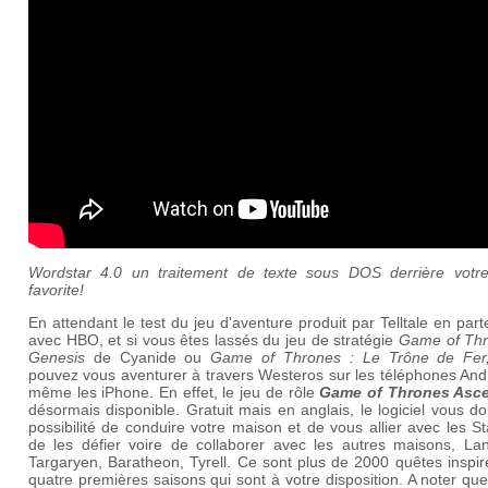
Wordstar 4.0 un traitement de texte sous DOS derrière votre
favorite!
En attendant le test du jeu d'aventure produit par Telltale en part
avec HBO, et si vous êtes lassés du jeu de stratégie
Game of Thr
Genesis
de Cyanide ou
Game of Thrones : Le Trône de Fer
pouvez vous aventurer à travers Westeros sur les téléphones And
même les iPhone. En effet, le jeu de rôle
Game of Thrones Asc
désormais disponible. Gratuit mais en anglais, le logiciel vous d
possibilité de conduire votre maison et de vous allier avec les S
de les défier voire de collaborer avec les autres maisons, Lann
Targaryen, Baratheon, Tyrell. Ce sont plus de 2000 quêtes inspi
quatre premières saisons qui sont à votre disposition. A noter que