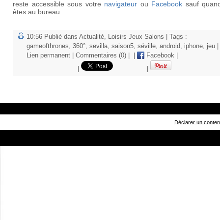
reste accessible sous votre
navigateur
ou
Facebook
sauf quan
êtes au bureau.
10:56 Publié dans
Actualité
,
Loisirs Jeux Salons
| Tags :
gameofthrones
,
360°
,
sevilla
,
saison5
,
séville
,
android
,
iphone
,
jeu
|
Lien permanent
|
Commentaires (0)
|
|
Facebook
|
|
|
Déclarer un contenu 