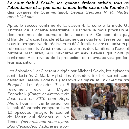
La
cour
était
à
Séville
,
les
galions
étaient
arrivés
,
tout
re
l'
abondance
et la
joie
dans
la
plus
belle
saison
de l'
année
(
H
des voyages de
Scarmentado)
.
Depuis Georges R. R. Martin 
mentir Voltaire...
Après le succès confirmé de la saison 4, la série à la mode G
Thrones de la chaîne américaine HBO verra le mois prochain le
des trois mois de tournage de la saison 5. Ce sont des pa
d'Irlande, Croatie, Islande et Espagne qui nous feront rêver ou fri
sous la perspective de réalisateurs déjà familier avec cet univers p
rebondissements. Ainsi, nous retrouverons des familiers à l'excep
Michelle MacLaren, Alik Sakharov et Alex Graves qui n'ont p
confirmés. A ce niveau de la production de nouveaux visages fon
leur apparition.
Les épisodes 1 et 2 seront dirigés par Michael Slovis, les épisodes
sont destinés à Mark Mylod, les épisodes 5 et 6 seront conf
canadien Jeremy Podeswa (
Boardwalk Empire et Prix Gemini po
Borgias
). Les épisodes 7 et 8
reviennent eux à Miguel
Sapochnik (
Fringe et directeur de
Jude Law en 2010 pour Repo
Men
). Pour finir car la saison on
le sait désormais comptera bien
10 épisodes (malgré le souhait
de Martin qui déclarait au NY
Times:
j'aimerais que nous ayons
plus d'épisodes. J'adorerais avoir