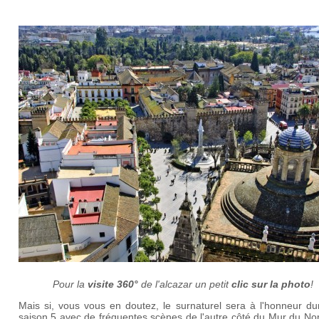
Pour la
visite 360°
de l'alcazar un petit
clic sur la photo
!
Mais si, vous vous en doutez, le surnaturel sera à l'honneur du
saison 5 avec de fréquentes scènes de l'autre côté du Mur du Nor