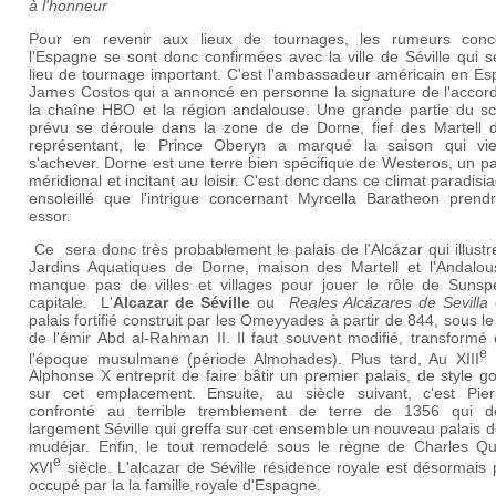
à l'honneur
Pour en revenir aux lieux de tournages, les rumeurs conc
l'Espagne se sont donc confirmées avec la ville de Séville qui 
lieu de tournage important. C'est l'ambassadeur américain en Es
James Costos qui a annoncé en personne la signature de l'accord
la chaîne HBO et la région andalouse. Une grande partie du sc
prévu se déroule dans la zone de de Dorne, fief des Martell d
représentant, le Prince Oberyn a marqué la saison qui vi
s'achever. Dorne est une terre bien spécifique de Westeros, un 
méridional et incitant au loisir. C'est donc dans ce climat paradisi
ensoleillé que l'intrigue concernant Myrcella Baratheon prend
essor.
Ce sera donc très probablement le palais de l'Alcázar qui illustr
Jardins Aquatiques de Dorne, maison des Martell et l'Andalou
manque pas de villes et villages pour jouer le rôle de Sunspe
capitale. L'
Alcazar de Séville
ou
Reales Alcázares de Sevilla
palais fortifié construit par les
Omeyyades
à partir de 844, sous l
de l'émir Abd al-Rahman II. Il faut souvent modifié, transformé
e
l'époque musulmane (période Almohades). Plus tard, Au
XIII
s
Alphonse X entreprit de faire bâtir un premier palais, de style g
sur cet emplacement. Ensuite, au siècle suivant, c'est Pier
confronté au terrible tremblement de terre de 1356 qui dét
largement Séville qui greffa sur cet ensemble un nouveau palais d
mudéjar. Enfin, le tout remodelé sous le règne de Charles Qu
e
XVI
siècle. L'alcazar de Séville résidence royale est désormais 
occupé par la la famille royale d'Espagne.