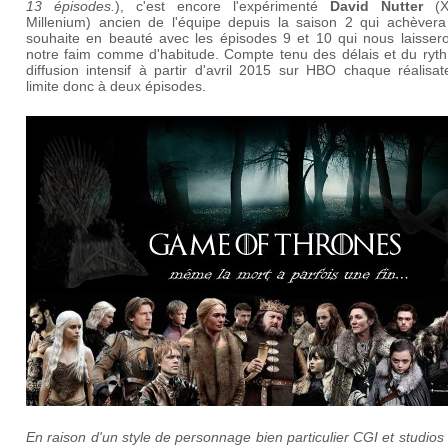
13 épisodes.
), c'est encore l'expérimenté
David Nutter
(X-
Millenium) ancien de l'équipe depuis la saison 2 qui achèvera
souhaite en beauté avec les épisodes 9 et 10 qui nous laissero
notre faim comme d'habitude. Compte tenu des délais et du ryt
diffusion intensif à partir d'avril 2015 sur HBO chaque réalisa
limite donc à deux épisodes.
En raison d'un style de personnage bien particulier CGI et studios