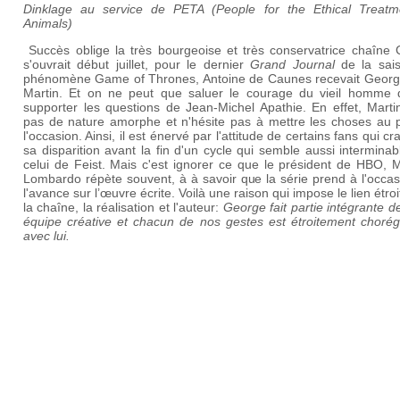
Dinklage au service de PETA
(People for the Ethical Treatm
Animals)
Succès oblige la très bourgeoise et très conservatrice chaîne 
s'ouvrait début juillet, pour le dernier
Grand Journal
de la sai
phénomène Game of Thrones, Antoine de Caunes recevait Georg
Martin. Et on ne peut que saluer le courage du vieil homme 
supporter les questions de Jean-Michel Apathie. En effet, Marti
pas de nature amorphe et n'hésite pas à mettre les choses au p
l'occasion. Ainsi, il est énervé par l'attitude de certains fans qui cr
sa disparition avant la fin d'un cycle qui semble aussi intermina
celui de Feist. Mais c'est ignorer ce que le président de HBO, 
Lombardo répète souvent, à à savoir que la série prend à l'occa
l'avance sur l’œuvre écrite. Voilà une raison qui impose le lien étroi
la chaîne, la réalisation et l'auteur:
George fait partie intégrante d
équipe créative et chacun de nos gestes est étroitement chorég
avec lui.