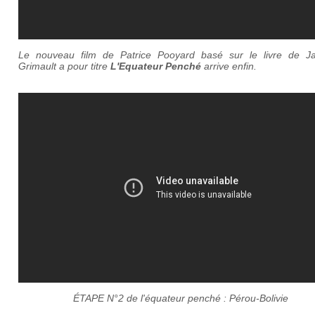
Le nouveau film de Patrice Pooyard basé sur le livre de J
Grimault a pour titre
L'Equateur Penché
arrive enfin.
ÉTAPE N°2 de l'équateur penché : Pérou-Bolivie