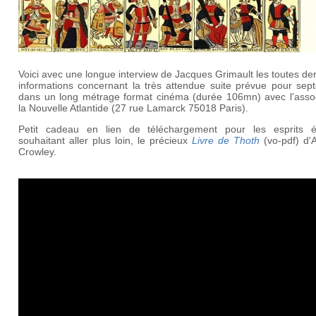
Voici avec une longue interview de Jacques Grimault les toutes de
informations concernant la très attendue suite prévue pour sep
dans un long métrage format cinéma (durée 106mn) avec l'assoc
la Nouvelle Atlantide (27 rue Lamarck 75018 Paris).
Petit cadeau en lien de téléchargement pour les esprits év
souhaitant aller plus loin, le précieux
Livre de Thoth
(vo-pdf) d'A
Crowley.