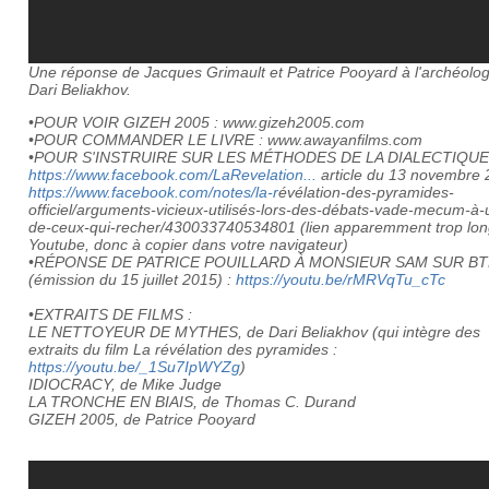
Une réponse de Jacques Grimault et Patrice Pooyard à l'archéolo
Dari Beliakhov.
•POUR VOIR GIZEH 2005 : www.gizeh2005.com
•POUR COMMANDER LE LIVRE : www.awayanfilms.com
•POUR S'INSTRUIRE SUR LES MÉTHODES DE LA DIALECTIQUE
https://www.facebook.com/LaRevelation...
article du 13 novembre 
https://www.facebook.com/notes/la-r
évélation-des-pyramides-
officiel/argumen
­ts-vicieux-utilisés-lors-des-débats-vade
­-mecum-à-
de-ceux-qui-recher/430033
­740534801 (lien apparemment trop lon
Youtube, donc à copier dans votre navigateur)
•RÉPONSE DE PATRICE POUILLARD À MONSIEUR SAM SUR BT
(émission du 15 juillet 2015) :
https://youtu.be/rMRVqTu_cTc
•EXTRAITS DE FILMS :
LE NETTOYEUR DE MYTHES, de Dari Beliakhov (qui intègre des
extraits du film La révélation des pyramides :
https://youtu.be/_1Su7IpWYZg
)
IDIOCRACY, de Mike Judge
LA TRONCHE EN BIAIS, de Thomas C. Durand
GIZEH 2005, de Patrice Pooyard