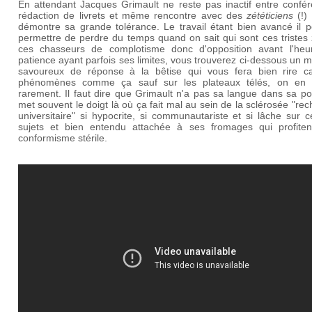
En attendant Jacques Grimault ne reste pas inactif entre confér
rédaction de livrets et même rencontre avec des
zététiciens
(!) 
démontre sa grande tolérance. Le travail étant bien avancé il p
permettre de perdre du temps quand on sait qui sont ces tristes
ces chasseurs de complotisme donc d'opposition avant l'heu
patience ayant parfois ses limites, vous trouverez ci-dessous un
savoureux de réponse à la bêtise qui vous fera bien rire c
phénomènes comme ça sauf sur les plateaux télés, on en 
rarement. Il faut dire que Grimault n'a pas sa langue dans sa p
met souvent le doigt là où ça fait mal au sein de la sclérosée "re
universitaire" si hypocrite, si communautariste et si lâche sur c
sujets et bien entendu attachée à ses fromages qui profiten
conformisme stérile.