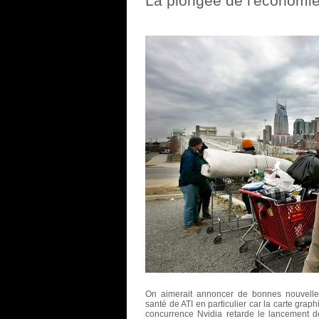
La plongée de l'économi
On aimerait annoncer de bonnes nouvelle
santé de ATI en particulier car la carte grap
concurrence Nvidia retarde le lancement d