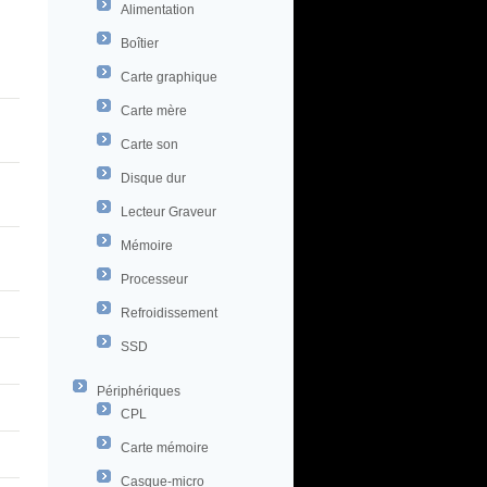
Alimentation
Boîtier
Carte graphique
Carte mère
Carte son
Disque dur
Lecteur Graveur
Mémoire
Processeur
Refroidissement
SSD
Périphériques
CPL
Carte mémoire
Casque-micro