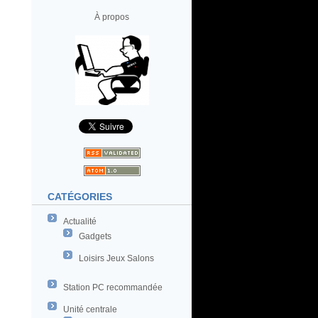
À propos
CATÉGORIES
Actualité
Gadgets
Loisirs Jeux Salons
Station PC recommandée
Unité centrale