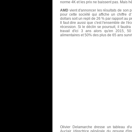
norme 4K et les prix ne baissent pas. Mais hél
AMD
vient d'annoncer les résultats de son pr
pour cette société qui affiche un chiffre d
dollars soit un repli de 26 % par rapport au p
Il faut dire aussi que c'est l'ensemble de l'
récession. Si le déclin se poursuit, il faud
travail d'ici 3 ans alors qu'en 2015, 5
alimentaires et 50% des plus de 65 ans survi
Olivier Delamarche dresse un tableau d'u
Auclair (directrice générale du groupe d'i