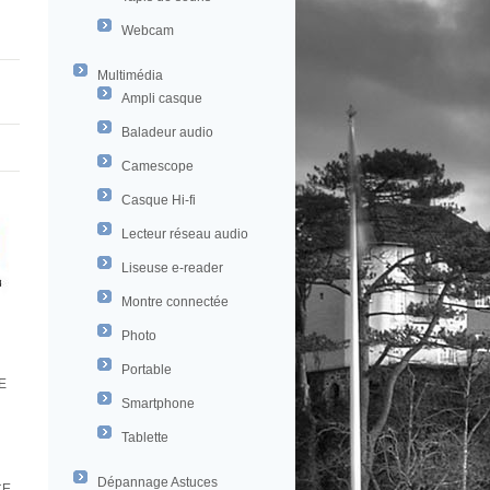
Webcam
Multimédia
Ampli casque
Baladeur audio
Camescope
Casque Hi-fi
Lecteur réseau audio
Liseuse e-reader
Montre connectée
Photo
Portable
E
Smartphone
Tablette
Dépannage Astuces
CE