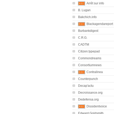
Arrêt sur info
B. Lugan
Bakchich.info
Blackagendareport
Burbankdigest
C.R.G.
CADTM
Citizen.typepad
Commondreams
Consortiumnews
Contralinea
Counterpunch
Decap'actu
Decroissance.org
Dedefensa.org
Dissidentvoice
Edward Goldsmith