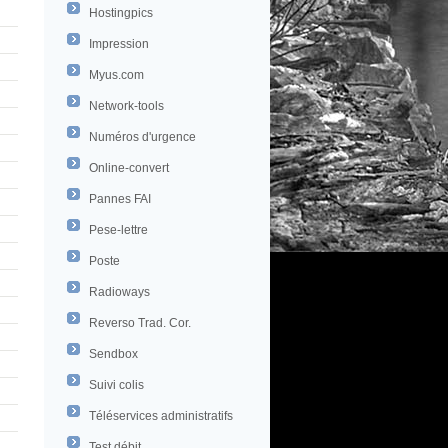
Hostingpics
Impression
Myus.com
Network-tools
Numéros d'urgence
Online-convert
Pannes FAI
Pese-lettre
Poste
Radioways
Reverso Trad. Cor.
Sendbox
Suivi colis
Téléservices administratifs
Test débit