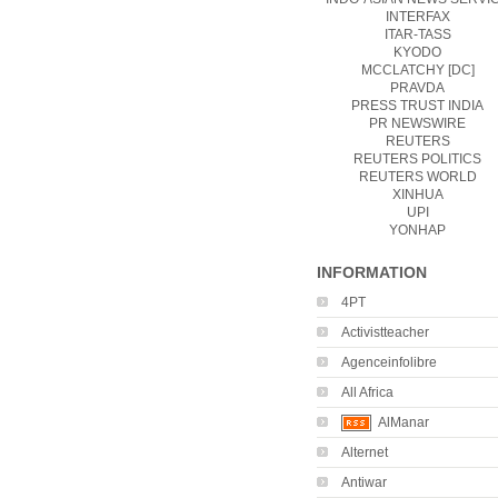
INTERFAX
ITAR-TASS
KYODO
MCCLATCHY [DC]
PRAVDA
PRESS TRUST INDIA
PR NEWSWIRE
REUTERS
REUTERS POLITICS
REUTERS WORLD
XINHUA
UPI
YONHAP
INFORMATION
4PT
Activistteacher
Agenceinfolibre
All Africa
AlManar
Alternet
Antiwar