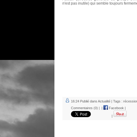
n'est pas inutile) qui semble toujours fermem
16:24 Publié dans
Actualité
| Tags :
récessio
Commentaires (0)
|
|
Facebook
|
|