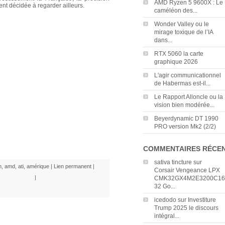
AMD Ryzen 5 9600X : Le
ent décidée à regarder ailleurs.
caméléon des...
Wonder Valley ou le
mirage toxique de l’IA
dans...
RTX 5060 la carte
graphique 2026
L'agir communicationnel
de Habermas est-il...
Le Rapport Alloncle ou la
vision bien modérée...
Beyerdynamic DT 1990
PRO version Mk2 (2/2)
COMMENTAIRES RÉCE
sativa tincture
sur
n
,
amd
,
ati
,
amérique
|
Lien permanent
|
Corsair Vengeance LPX
|
CMK32GX4M2E3200C16
32 Go...
icedodo
sur
Investiture
Trump 2025 le discours
intégral...