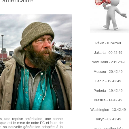
e américaine
Pékin
-
01:42:50
Jakarta
-
00:42:50
New Delhi
-
23:12:50
Moscou
-
20:42:50
Berlin
-
19:42:50
Pretoria
-
19:42:50
Brasilia
-
14:42:50
Washington
-
13:42:50
s, une reprise américaine, une bonne
Tokyo
-
02:42:50
hique est le cœur de notre PC et faute de
e sa nouvelle génération adaptée à la
world-weather.info