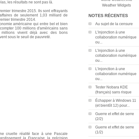
as, les résultats ne sont pas là.
Weather Widgets
emier trimestre 2015. Ils sont effrayants
’affaires de seulement 1,03 milliard de
NOTES RÉCENTES
remier trimestre 2014.
économie américaine qui entre bel et bien
Au sujet de la censure
ra compter 100 millions d'américains sans
L'injonction à une
0 millions vivent déjà avec des bons
vent sous le seuil de pauvreté.
collaboration numérique
ou...
L'injonction à une
collaboration numérique
ou...
L'injonction à une
collaboration numérique
ou...
Tester Nobara KDE
(français) sans risque
Échapper à Windows 11
(et bientôt 12) pour...
Guerre et effet de serre
(2/2)
Guerre et effet de serre
(1/2)
ne cruelle réalité face à une Pascale
nvestissement
la Française
, la précision