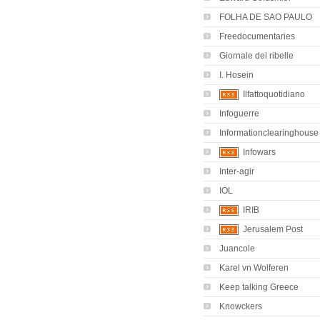
FOLHA DE SAO PAULO
Freedocumentaries
Giornale del ribelle
I. Hosein
Ilfattoquotidiano
Infoguerre
Informationclearinghouse
Infowars
Inter-agir
IOL
IRIB
Jerusalem Post
Juancole
Karel vn Wolferen
Keep talking Greece
Knowckers