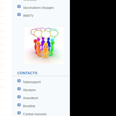
Vaccinations Voyages
WWiTV
CONTACTS
5starsupport
Abcdaire
Anandtech
Bootdisk
Central-manuels