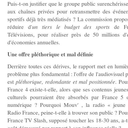
Puis‑t‑on justifier que le groupe public surenchériss
aux chaînes privées pour retransmettre des événe
sportifs déjà très médiatisés ? La commission propo
réduire d'
un tiers le budget des sports
de Fr
Télévisions, pour réaliser près de 50 millions d'
d'économies annuelles.
Une offre pléthorique et mal définie
Derrière toutes ces dérives, le rapport met en lumiè
problème plus fondamental : l'offre de l'audiovisuel 
est
pléthorique, redondante et mal positionnée
. Pou
France 4 existe‑t‑elle, alors que ses contenus jeune
culturels pourraient être absorbés par France 5 
numérique ? Pourquoi Mouv' , la radio « jeune
Radio France, peine‑t‑elle à trouver son public ? Po
France TV Slash, supposé toucher les 18‑30 ans, a‑t‑
coût démesuré par rapport à son influence réelle ?