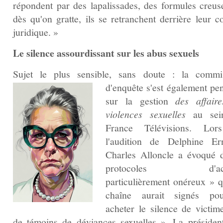
répondent par des lapalissades, des formules creuse
dès qu'on gratte, ils se retranchent derrière leur c
juridique. »
Le silence assourdissant sur les abus sexuels
Sujet le plus sensible, sans doute : la commi
d'enquête s'est également
pe
sur la gestion
des affair
violences sexuelles
au sei
France Télévisions. Lor
l'audition de Delphine Ern
Charles Alloncle a évoqué 
protocoles d'acc
particulièrement onéreux » q
chaîne aurait signés po
acheter le silence de victim
de témoins de déviances sexuelles ». La présiden