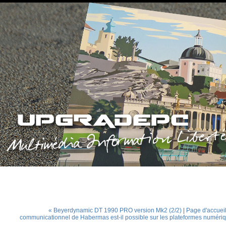
« Beyerdynamic DT 1990 PRO version Mk2 (2/2)
|
Page d'accuei
communicationnel de Habermas est-il possible sur les plateformes numéri