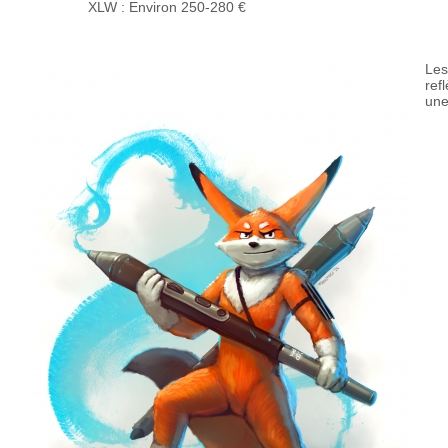
XLW :
Environ 250-280 €
Les
refl
un