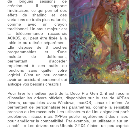
de longues sessions de
création. Il supporte
l’inclinaison, ce qui permet des
effets de shading et des
variations de traits plus naturels,
comme avec un crayon
traditionnel.
Un atout majeur est
la télécommande raccourcis
ACK05, qui peut être fixée à la
tablette ou utilisée séparément.
Elle dispose de 8 touches
programmables et d’une
molette de défilement,
permettant d’accéder
rapidement à des outils ou
fonctions sans quitter votre
logiciel. C’est un peu comme
avoir un assistant personnel qui
anticipe vos besoins créatifs !
Pour tirer le meilleur parti de la Deco Pro Gen 2, il est reco
d’installer les drivers officiels, disponibles sur le site de XPPen
drivers, compatibles avec Windows, macOS, Linux et même An
permettent de personnaliser les paramètres, comme la sensibilit
pression ou les raccourcis.
Les utilisateurs de Linux signalent parf
problèmes initiaux, mais XPPen publie régulièrement des mises 
pour améliorer la compatibilité. Par exemple, un utilisateur sur u
a noté :
« Les drivers sous Ubuntu 22.04 étaient un peu caprici