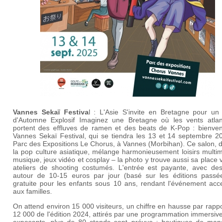
Vannes Sekaï Festiva
l : L'Asie S'invite en Bretagne pour un
d'Automne Explosif Imaginez une Bretagne où les vents atlan
portent des effluves de ramen et des beats de K-Pop : bienve
Vannes Sekaï Festival, qui se tiendra les 13 et 14 septembre 2
Parc des Expositions Le Chorus, à Vannes (Morbihan). Ce salon, 
la pop culture asiatique, mélange harmonieusement loisirs multi
musique, jeux vidéo et cosplay – la photo y trouve aussi sa place 
ateliers de shooting costumés. L'entrée est payante, avec des 
autour de 10-15 euros par jour (basé sur les éditions passée
gratuite pour les enfants sous 10 ans, rendant l'événement acce
aux familles.
On attend environ 15 000 visiteurs, un chiffre en hausse par rapp
12 000 de l'édition 2024, attirés par une programmation immersiv
exposants, plus de 80 stands sont prévus : boutiques de man