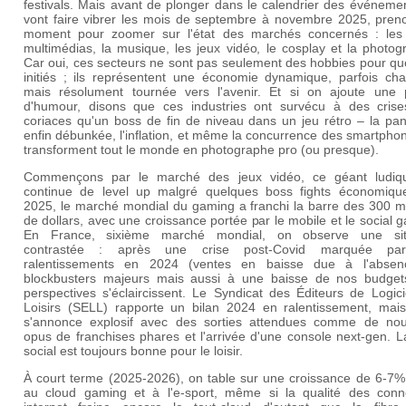
festivals. Mais avant de plonger dans le calendrier des événeme
vont faire vibrer les mois de septembre à novembre 2025, pren
moment pour zoomer sur l'état des marchés concernés : les l
multimédias, la musique, les jeux vidéo, le cosplay et la photog
Car oui, ces secteurs ne sont pas seulement des hobbies pour qu
initiés ; ils représentent une économie dynamique, parfois cha
mais résolument tournée vers l'avenir. Et si on ajoute une 
d'humour, disons que ces industries ont survécu à des crise
coriaces qu'un boss de fin de niveau dans un jeu rétro – la pa
enfin débunkée, l'inflation, et même la concurrence des smartpho
transforment tout le monde en photographe pro (ou presque).
Commençons par le marché des jeux vidéo, ce géant ludiq
continue de level up malgré quelques boss fights économiqu
2025, le marché mondial du gaming a franchi la barre des 300 mi
de dollars, avec une croissance portée par le mobile et le social 
En France, sixième marché mondial, on observe une sit
contrastée : après une crise post-Covid marquée pa
ralentissements en 2024 (ventes en baisse due à l'abse
blockbusters majeurs mais aussi à une baisse de nos budgets
perspectives s'éclaircissent. Le Syndicat des Éditeurs de Logic
Loisirs (SELL) rapporte un bilan 2024 en ralentissement, mai
s'annonce explosif avec des sorties attendues comme de no
opus de franchises phares et l'arrivée d'une console next-gen. L
social est toujours bonne pour le loisir.
À court terme (2025-2026), on table sur une croissance de 6-7%
au cloud gaming et à l'e-sport, même si la qualité des conn