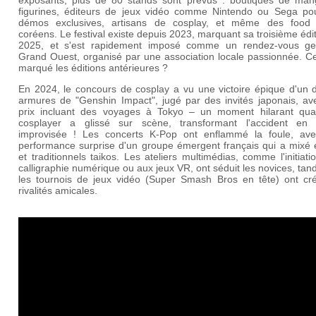
figurines, éditeurs de jeux vidéo comme Nintendo ou Sega po
démos exclusives, artisans de cosplay, et même des food 
coréens. Le festival existe depuis 2023, marquant sa troisième édi
2025, et s'est rapidement imposé comme un rendez-vous g
Grand Ouest, organisé par une association locale passionnée. Ce
marqué les éditions antérieures ?
En 2024, le concours de cosplay a vu une victoire épique d'un 
armures de "Genshin Impact", jugé par des invités japonais, av
prix incluant des voyages à Tokyo – un moment hilarant qu
cosplayer a glissé sur scène, transformant l'accident en
improvisée ! Les concerts K-Pop ont enflammé la foule, av
performance surprise d'un groupe émergent français qui a mixé é
et traditionnels taikos. Les ateliers multimédias, comme l'initiati
calligraphie numérique ou aux jeux VR, ont séduit les novices, tan
les tournois de jeux vidéo (Super Smash Bros en tête) ont cr
rivalités amicales.