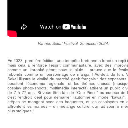
Vannes Sekaï Festival 2e édition 2024.
En 2023, première édition, une tempête bretonne a forcé un repli 
mais cela a renforcé l'esprit communautaire, avec des improvis
comme un karaoké géant sous la pluie – preuve que le festiva
rebondir comme un personnage de manga ! Au-delà du fun, 
Sekaï illustre la vitalité du marché geek français : des exposants
boostent l'économie régionale, et les thèmes croisés (musique
cosplay photo-shoots, multimédia interactif) attirent un public dive
de 7 à 77 ans. Si vous êtes fan de "One Piece" ou curieux de 
c'est l'endroit idéal pour démarrer l'automne en mode "kawaii". I
crêpes se mangent avec des baguettes, et les cosplayers en 
affrontent les marées – un mélange culturel qui fait sourire mê
plus stoïques !