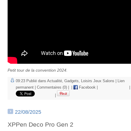
Petit tour de la convention 2024.
09:23 Publié dans
Actualité
,
Gadgets
,
Loisirs Jeux Salons
|
Lien
permanent
|
Commentaires (0)
|
|
Facebook
|
|
|
22/08/2025
XPPen Deco Pro Gen 2