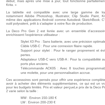
début, mais après une mise à jour, tout fonctionne parfaitemen
Krita. »
La tablette est compatible avec une large gamme de logi
notamment Adobe Photoshop, Illustrator, Clip Studio Paint, Kri
même des applications Android comme Autodesk SketchBook. C’
outil polyvalent, prêt à s’adapter à votre flux de production.
La Deco Pro Gen 2 est livrée avec un ensemble d’accessoir
enrichissent l’expérience utilisateur :
Stylet X3 Pro
: Sans batterie, avec une précision optimal
Câble USB-C
: Pour une connexion filaire rapide.
Support pour stylet
: Pour le ranger proprement et évit
pertes.
Adaptateur USB-C vers USB-A
: Pour la compatibilité a
ports plus anciens.
Télécommande ACK05
: Avec 8 touches programmab
une molette, pour une personnalisation accrue.
Ces accessoires sont pensés pour offrir une expérience complète
avoir à acheter des éléments supplémentaires, ce qui est un vra
pour les budgets limités.
Prix et valeur perçue
Le prix de la Deco 
2 varie selon la taille :
MW :
Environ 150-180 €
LW :
Environ 200-230 €