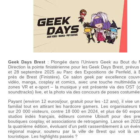
Geek Days Brest
: Plongée dans l'Univers Geek au Bout du
Direction la pointe finistérienne pour les Geek Days Brest, prévus
et 28 septembre 2025 au Parc des Expositions de Penfeld, à 
près de Brest (Finistère). Ce salon geek par excellence couvr
vidéo, manga, cosplay et comics, avec une touche multimédia v
zones VR et e-sport – la musique y est présente via des OST (or
soundtracks) live, et la photo via des concours de poses costumée
Payant (environ 12 euros/jour, gratuit pour les -12 ans), il vise un
familial tout en attirant les hardcore gamers. Les organisateurs 
sur 20 000 visiteurs, contre 18 000 en 2024, et plus de 60 expo
studios indés français, éditeurs comme Ubisoft pour des pre
boutiques cosplay, et associations de retrogaming. Lancé en 2022
la quatrième édition, évoluant d'un petit rassemblement à un év
régional majeur, soutenu par la ville de Brest qui voit là un
touristique. Les highlights passés ?