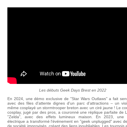
Les débuts Geek Days Brest en 2022
En 2024, une démo exclusive de "Star Wars Outlaws" a fait sens
avec des files d'attente dignes d'un parc d'attractions – un vis
même cosplayé un stormtrooper breton avec un ciré jaune ! Le co
cosplay, jugé par des pros, a couronné une réplique parfaite de 
"Zelda", avec des effets lumineux maison. En 2023, une
électrique a transformé l'événement en "geek unplugged" avec de
de société improvisés, créant des liens inoubliables. Les tournois 