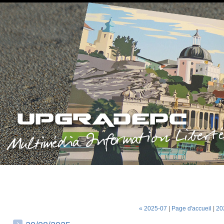
« 2025-07
|
Page d'accueil
|
20