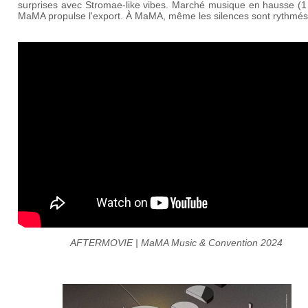
surprises avec Stromae-like vibes. Marché musique en hausse (1
MaMA propulse l'export. À MaMA, même les silences sont rythmés
AFTERMOVIE | MaMA Music & Convention 2024