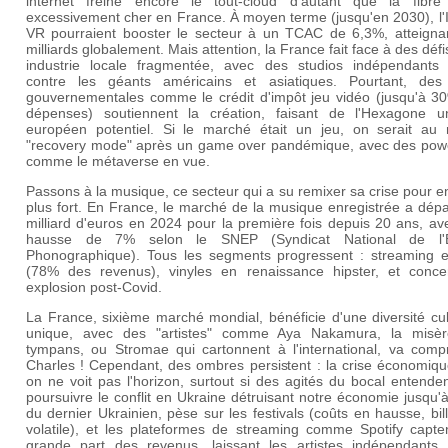
internet freine encore le tout-cloud d'autant que la fibre
excessivement cher en France. À moyen terme (jusqu'en 2030), l'I
VR pourraient booster le secteur à un TCAC de 6,3%, atteigna
milliards globalement. Mais attention, la France fait face à des défi
industrie locale fragmentée, avec des studios indépendants l
contre les géants américains et asiatiques. Pourtant, des
gouvernementales comme le crédit d'impôt jeu vidéo (jusqu'à 3
dépenses) soutiennent la création, faisant de l'Hexagone 
européen potentiel. Si le marché était un jeu, on serait au 
"recovery mode" après un game over pandémique, avec des pow
comme le métaverse en vue.
Passons à la musique, ce secteur qui a su remixer sa crise pour en
plus fort. En France, le marché de la musique enregistrée a dép
milliard d'euros en 2024 pour la première fois depuis 20 ans, a
hausse de 7% selon le SNEP (Syndicat National de l'É
Phonographique). Tous les segments progressent : streaming e
(78% des revenus), vinyles en renaissance hipster, et conce
explosion post-Covid.
La France, sixième marché mondial, bénéficie d'une diversité cul
unique, avec des "artistes" comme Aya Nakamura, la misè
tympans, ou Stromae qui cartonnent à l'international, va comp
Charles ! Cependant, des ombres persistent : la crise économiqu
on ne voit pas l'horizon, surtout si des agités du bocal entende
poursuivre le conflit en Ukraine détruisant notre économie jusqu'à
du dernier Ukrainien, pèse sur les festivals (coûts en hausse, bill
volatile), et les plateformes de streaming comme Spotify capte
grande part des revenus, laissant les artistes indépendants 