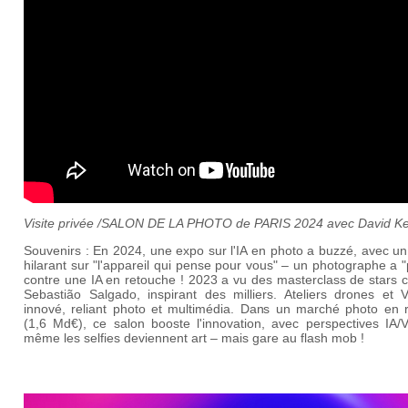
Visite privée /SALON DE LA PHOTO de PARIS 2024 avec David Ke
Souvenirs : En 2024, une expo sur l'IA en photo a buzzé, avec u
hilarant sur "l'appareil qui pense pour vous" – un photographe a 
contre une IA en retouche ! 2023 a vu des masterclass de stars
Sebastião Salgado, inspirant des milliers. Ateliers drones et 
innové, reliant photo et multimédia. Dans un marché photo en r
(1,6 Md€), ce salon booste l'innovation, avec perspectives IA/V
même les selfies deviennent art – mais gare au flash mob !