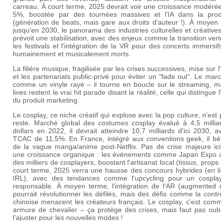
carreau. À court terme, 2025 devrait voir une croissance modéré
5%, boostée par des tournées massives et l'IA dans la prod
(génération de beats, mais gare aux droits d'auteur !). À moyen
jusqu'en 2030, le panorama des industries culturelles et créative
prévoit une stabilisation, avec des enjeux comme la transition ver
les festivals et l'intégration de la VR pour des concerts immersi
humainement et musicalement morts.
La filière musique, fragilisée par les crises successives, mise sur l
et les partenariats public-privé pour éviter un "fade out". Le mar
comme un vinyle rayé – il tourne en boucle sur le streaming, ma
lives restent le vrai hit parade disant la réalité, celle qui distingue l
du produit marketing.
Le cosplay, ce niche créatif qui explose avec la pop culture, n'est
reste. Marché global des costumes cosplay évalué à 4,5 millia
dollars en 2022, il devrait atteindre 10,7 milliards d'ici 2030, 
TCAC de 11,5%. En France, intégré aux conventions geek, il bén
de la vague manga/anime post-Netflix. Pas de crise majeure ici
une croissance organique : les événements comme Japan Expo at
des milliers de cosplayers, boostant l'artisanat local (tissus, props
court terme, 2025 verra une hausse des concours hybrides (en li
IRL), avec des tendances comme l'upcycling pour un cospla
responsable. À moyen terme, l'intégration de l'AR (augmented re
pourrait révolutionner les défilés, mais des défis comme la cont
chinoise menacent les créateurs français. Le cosplay, c'est com
armure de chevalier – ça protège des crises, mais faut pas oubl
l'ajuster pour les nouvelles modes !