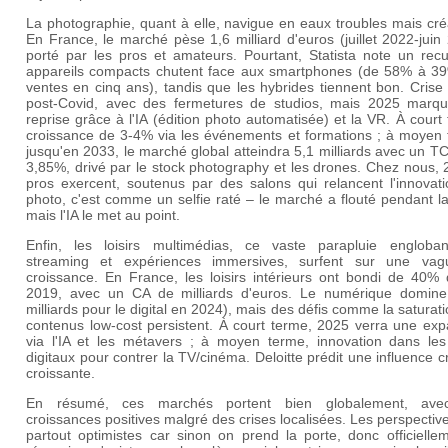
La photographie, quant à elle, navigue en eaux troubles mais cré
En France, le marché pèse 1,6 milliard d'euros (juillet 2022-juin
porté par les pros et amateurs. Pourtant, Statista note un recu
appareils compacts chutent face aux smartphones (de 58% à 3
ventes en cinq ans), tandis que les hybrides tiennent bon. Crise
post-Covid, avec des fermetures de studios, mais 2025 marq
reprise grâce à l'IA (édition photo automatisée) et la VR. À court
croissance de 3-4% via les événements et formations ; à moyen 
jusqu'en 2033, le marché global atteindra 5,1 milliards avec un 
3,85%, drivé par le stock photography et les drones. Chez nous,
pros exercent, soutenus par des salons qui relancent l'innovati
photo, c'est comme un selfie raté – le marché a flouté pendant la
mais l'IA le met au point.
Enfin, les loisirs multimédias, ce vaste parapluie engloba
streaming et expériences immersives, surfent sur une va
croissance. En France, les loisirs intérieurs ont bondi de 40% 
2019, avec un CA de milliards d'euros. Le numérique domine
milliards pour le digital en 2024), mais des défis comme la saturat
contenus low-cost persistent. À court terme, 2025 verra une exp
via l'IA et les métavers ; à moyen terme, innovation dans les
digitaux pour contrer la TV/cinéma. Deloitte prédit une influence c
croissante.
En résumé, ces marchés portent bien globalement, ave
croissances positives malgré des crises localisées. Les perspectiv
partout optimistes car sinon on prend la porte, donc officielle