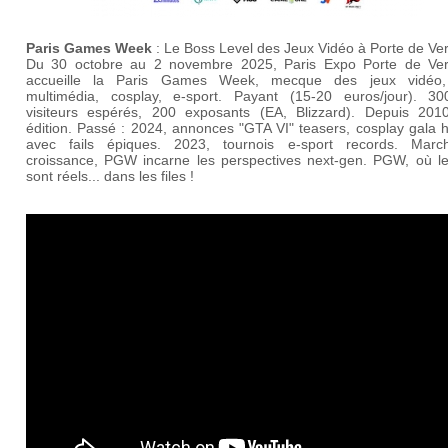
Paris Games Week
: Le Boss Level des Jeux Vidéo à Porte de Ver
Du 30 octobre au 2 novembre 2025, Paris Expo Porte de Vers
accueille la Paris Games Week, mecque des jeux vidéo
multimédia, cosplay, e-sport. Payant (15-20 euros/jour). 3
visiteurs espérés, 200 exposants (EA, Blizzard). Depuis 201
édition. Passé : 2024, annonces "GTA VI" teasers, cosplay gala h
avec fails épiques. 2023, tournois e-sport records. Mar
croissance, PGW incarne les perspectives next-gen. PGW, où le
sont réels... dans les files !