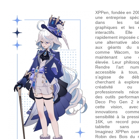
XPPen, fondée en 200
une entreprise spéci
dans les table
graphiques et les 
interactifs. Elle
rapidement imposée
une alternative abo
aux géants du se
comme Wacom, to
maintenant une qu
élevée. Leur philoso
Rendre l’art numé
accessible à tous,
s’agisse de débu
cherchant à explore
créativité o
professionnels néces
des outils performan
Deco Pro Gen 2 in
cette vision, ave
innovations com
sensibilité à la pres
16K, un record po
tablette sans é
Imaginez XPPen co
Robin des Bois du