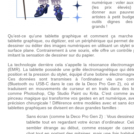
numérique : voler aux
(les prix élevés)
donner aux pauvre
artistes à petit budg
outils dignes des
grands !
Qu’est-ce qu’une tablette graphique et comment ça marche
tablette graphique, ou digitizer, est un périphérique qui permet de
dessiner ou éditer des images numériques en utilisant un stylet 
surface plane. Contrairement à une souris, elle offre un contrôle 
imitant la sensation de dessiner sur du papier.
La technologie derrière cela s’appelle la résonance électromagn
(EMR). La tablette possède une grille électromagnétique qui dét
position et la pression du stylet, équipé d’une bobine électromagn
Ces données sont transmises à l’ordinateur via une con
(Bluetooth ou USB-C dans le cas de la Deco Pro Gen 2), où el
traduisent en mouvements de curseur et en traits dans des log
comme Photoshop, Clip Studio Paint ou Krita. C’est comme av
pinceau magique qui transforme vos gestes en art numérique, av
précision chirurgicale !
Différence entre modèles avec et sans éc
tablettes graphiques se divisent en deux grandes familles :
Sans écran (comme la Deco Pro Gen 2) :
Vous dessinez 
tablette tout en regardant votre écran d’ordinateur. Ce
sembler étrange au début, comme essayer de cares
chat tout en portant des mitaines, mais une fois habitué