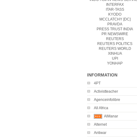
INTERFAX
ITAR-TASS
KYODO
MCCLATCHY [DC]
PRAVDA
PRESS TRUST INDIA
PR NEWSWIRE
REUTERS
REUTERS POLITICS
REUTERS WORLD
XINHUA
UPI
YONHAP
INFORMATION
4PT
Activistteacher
Agenceinfolibre
All Africa
AlManar
Alternet
Antiwar