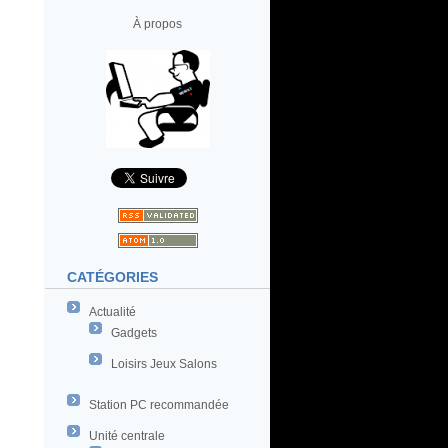
À propos
CATÉGORIES
Actualité
Gadgets
Loisirs Jeux Salons
Station PC recommandée
Unité centrale