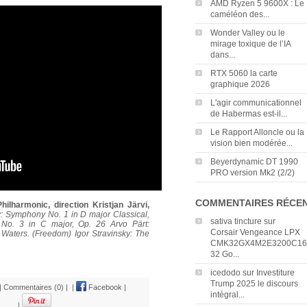
AMD Ryzen 5 9600X : Le
caméléon des...
Wonder Valley ou le
mirage toxique de l’IA
dans...
RTX 5060 la carte
graphique 2026
L'agir communicationnel
de Habermas est-il...
Le Rapport Alloncle ou la
vision bien modérée...
Beyerdynamic DT 1990
PRO version Mk2 (2/2)
COMMENTAIRES RÉCE
ilharmonic, direction Kristjan Järvi,
v: Symphony No. 1 in D major Classical,
sativa tincture
sur
 No. 3 in C major, Op. 26 Arvo Pärt:
Corsair Vengeance LPX
aters. (Freedom) Igor Stravinsky: The
CMK32GX4M2E3200C16
32 Go...
icedodo
sur
Investiture
Trump 2025 le discours
|
Commentaires (0)
|
|
Facebook
|
intégral...
|