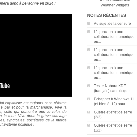
pera donc à personne en 2024 !
Weather Widgets
NOTES RÉCENTES
Au sujet de la censure
L'injonction à une
collaboration numérique
ou...
L'injonction à une
collaboration numérique
ou...
L'injonction à une
collaboration numérique
ou...
Tester Nobara KDE
(français) sans risque
Échapper à Windows 11
l capitaliste est toujours cette réforme
(et bientôt 12) pour...
ne par et pour la marchandise. Vive la
t, celle qui démontre que le refus de
Guerre et effet de serre
t à la mort. Vive donc la grève sauvage
(2/2)
ues, syndicales, sociétales de la merde
out système politique !
Guerre et effet de serre
(1/2)