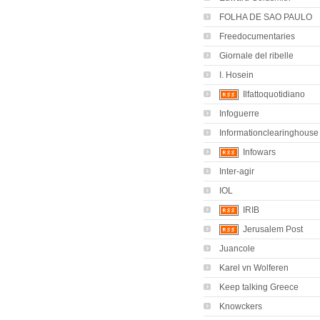
FOLHA DE SAO PAULO
Freedocumentaries
Giornale del ribelle
I. Hosein
Ilfattoquotidiano
Infoguerre
Informationclearinghouse
Infowars
Inter-agir
IOL
IRIB
Jerusalem Post
Juancole
Karel vn Wolferen
Keep talking Greece
Knowckers