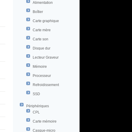
Alimentation
Boîtier
Carte graphique
Carte mère
Carte son
Disque dur
Lecteur Graveur
Mémoire
Processeur
Refroidissement
SSD
Périphériques
CPL
Carte mémoire
Casque-micro