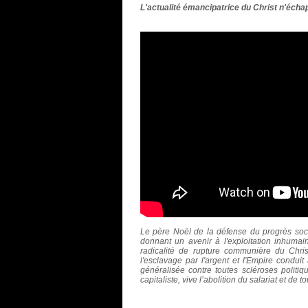
L'actualité émancipatrice du
Christ
n'échap
Le père Noël de la défense du progrès socia
donnant un avenir à l'exploitation inhumai
radicalité de rupture communière du Chris
l'esclavage par l'argent et l'Empire condui
généralisée contre toutes scléroses politiq
capitaliste, vive l’abolition du salariat et de t