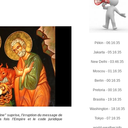
Pékin
-
06:16:36
Jakarta
-
05:16:36
New Delhi
-
03:46:36
Moscou
-
01:16:36
Berlin
-
00:16:36
Pretoria
-
00:16:36
Brasilia
-
19:16:36
Washington
-
18:16:36
-ine" suprise, l'irruption du message de
Tokyo
-
07:16:36
 fois l'Empire et le code juridique
world-weather.info