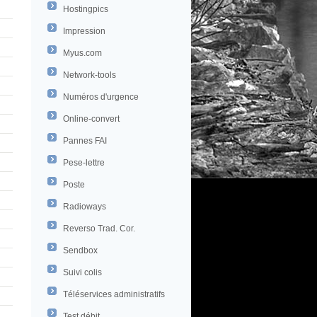
Hostingpics
Impression
Myus.com
Network-tools
Numéros d'urgence
Online-convert
Pannes FAI
Pese-lettre
Poste
Radioways
Reverso Trad. Cor.
Sendbox
Suivi colis
Téléservices administratifs
Test débit