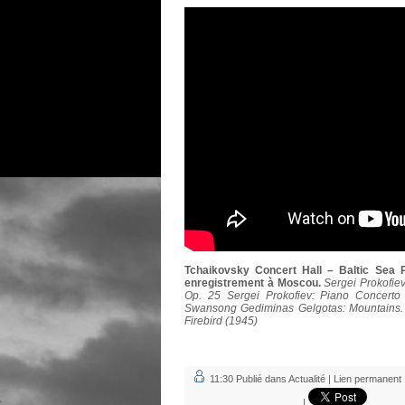
Tchaikovsky Concert Hall – Baltic Sea Ph
enregistrement à Moscou.
Sergei Prokofie
Op. 25 Sergei Prokofiev: Piano Concerto
Swansong Gediminas Gelgotas: Mountains. W
Firebird (1945)
11:30 Publié dans
Actualité
|
Lien permanent
|