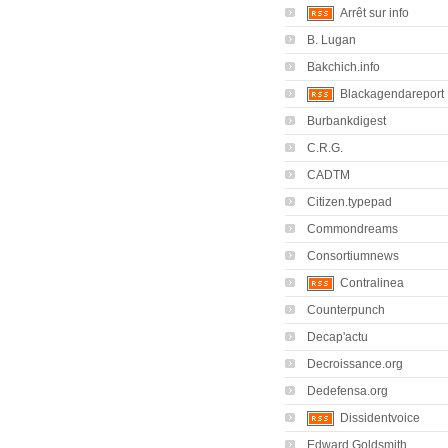
Arrêt sur info
B. Lugan
Bakchich.info
Blackagendareport
Burbankdigest
C.R.G.
CADTM
Citizen.typepad
Commondreams
Consortiumnews
Contralinea
Counterpunch
Decap'actu
Decroissance.org
Dedefensa.org
Dissidentvoice
Edward Goldsmith