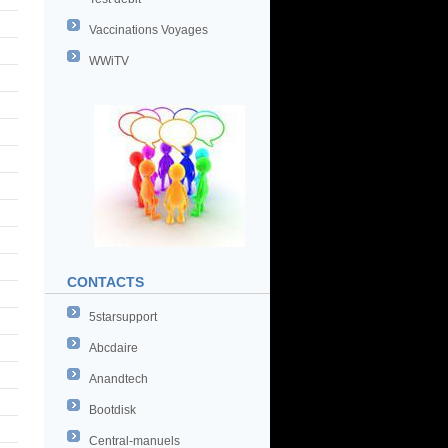
Vaccinations Voyages
WWiTV
CONTACTS
5starsupport
Abcdaire
Anandtech
Bootdisk
Central-manuels