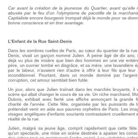
Car avant la création de la jeunesse du Quartier, avant qu'elle 
abusée par le feu d'un l'olympisme de pacotille de la marchandi
Capitaliste encore bourgeois trompait déjà le monde pour se don
bonne conscience et en tirer avantage.
L’Enfant de la Rue Saint-Denis
Dans les sombres ruelles de Paris, au cœur du quartier de la rue
Denis, vivait un garçon nommé Julien. À peine âgé de dix ans, i
déjà vu plus de misère que bien des hommes en une vie entièr
père, un ouvrier tombé en disgrâce, et sa mère, une lavandière 
par le labeur, n'avaient rien d'autre à offrir à leur fils que leu
inconditionnel. Pourtant, dans un monde dominé par l'argent
corruption, cet amour semblait bien futile.
Un jour, alors que Julien traînait dans les marchés bruyants, il 
scène qui allait changer le cours de sa vie. Un riche marchand, M
Dubois, exhibait avec fierté une affiche annonçant la grande f
charité de l'année. Cette fête, organisée par les puissants de la
prétendait venir en aide aux pauvres orphelins de Paris. Les im
visages angéliques d'enfants souriants contrastaient cruellement 
réalité de la rue.
Julien, malgré sa jeune âge, comprit rapidement que cette fête 
qu'un spectacle, une mise en scène destinée à apaiser les consc
des riches tout en maintenant l'ordre social. Les véritables enfa