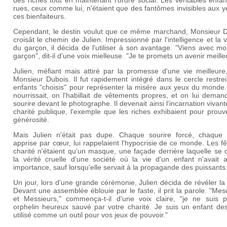
rues, ceux comme lui, n'étaient que des fantômes invisibles aux 
ces bienfaiteurs.
Cependant, le destin voulut que ce même marchand, Monsieur D
croisât le chemin de Julien. Impressionné par l'intelligence et la v
du garçon, il décida de l'utiliser à son avantage. "Viens avec m
garçon", dit-il d'une voix mielleuse. "Je te promets un avenir meilleu
Julien, méfiant mais attiré par la promesse d'une vie meilleure,
Monsieur Dubois. Il fut rapidement intégré dans le cercle restre
enfants "choisis" pour représenter la misère aux yeux du monde.
nourrissait, on l'habillait de vêtements propres, et on lui deman
sourire devant le photographe. Il devenait ainsi l'incarnation vivant
charité publique, l'exemple que les riches exhibaient pour prouv
générosité.
Mais Julien n'était pas dupe. Chaque sourire forcé, chaque 
apprise par cœur, lui rappelaient l'hypocrisie de ce monde. Les f
charité n'étaient qu'un masque, une façade derrière laquelle se 
la vérité cruelle d'une société où la vie d'un enfant n'avait 
importance, sauf lorsqu'elle servait à la propagande des puissants
Un jour, lors d'une grande cérémonie, Julien décida de révéler la 
Devant une assemblée éblouie par le faste, il prit la parole. "M
et Messieurs," commença-t-il d'une voix claire, "je ne suis 
orphelin heureux sauvé par votre charité. Je suis un enfant des
utilisé comme un outil pour vos jeux de pouvoir."