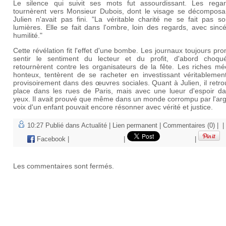
Le silence qui suivit ses mots fut assourdissant. Les rega
tournèrent vers Monsieur Dubois, dont le visage se décomposa
Julien n'avait pas fini. "La véritable charité ne se fait pas s
lumières. Elle se fait dans l'ombre, loin des regards, avec sincé
humilité."
Cette révélation fit l'effet d'une bombe. Les journaux toujours pr
sentir le sentiment du lecteur et du profit, d'abord choqu
retournèrent contre les organisateurs de la fête. Les riches mé
honteux, tentèrent de se racheter en investissant véritablemen
provisoirement dans des œuvres sociales. Quant à Julien, il retr
place dans les rues de Paris, mais avec une lueur d'espoir da
yeux. Il avait prouvé que même dans un monde corrompu par l'arg
voix d'un enfant pouvait encore résonner avec vérité et justice.
10:27 Publié dans
Actualité
|
Lien permanent
|
Commentaires (0)
|
|
Facebook
|
|
|
Les commentaires sont fermés.