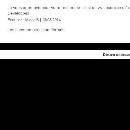
Je vous approuve pour votre recherche. c'est un vrai exercice d'écr
Développez .
Écrit par :
MichelB
| 13/08/2014
Les commentaires sont fermés.
Déclarer un contenu 