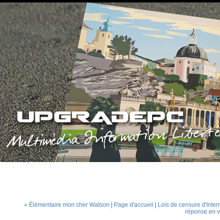
« Élémentaire mon cher Watson
|
Page d'accueil
|
Lois de censure d'Inter
réponse en v