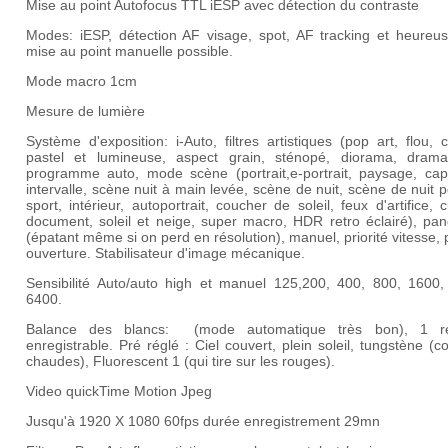
Mise au point Autofocus TTL iESP avec détection du contraste
Modes: iESP, détection AF visage, spot, AF tracking et heureu
mise au point manuelle possible.
Mode macro 1cm
Mesure de lumière
Système d'exposition: i-Auto, filtres artistiques (pop art, flou, 
pastel et lumineuse, aspect grain, sténopé, diorama, dramat
programme auto, mode scène (portrait,e-portrait, paysage, cap
intervalle, scène nuit à main levée, scène de nuit, scène de nuit po
sport, intérieur, autoportrait, coucher de soleil, feux d'artifice, c
document, soleil et neige, super macro, HDR retro éclairé), pa
(épatant même si on perd en résolution), manuel, priorité vitesse, p
ouverture. Stabilisateur d'image mécanique.
Sensibilité Auto/auto high et manuel 125,200, 400, 800, 1600,
6400.
Balance des blancs: (mode automatique très bon), 1 r
enregistrable. Pré réglé : Ciel couvert, plein soleil, tungstène (c
chaudes), Fluorescent 1 (qui tire sur les rouges).
Video quickTime Motion Jpeg
Jusqu'à 1920 X 1080 60fps durée enregistrement 29mn