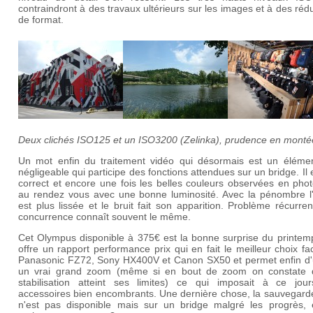
contraindront à des travaux ultérieurs sur les images et à des réd
de format.
Deux clichés ISO125 et un ISO3200 (Zelinka), prudence en monté
Un mot enfin du traitement vidéo qui désormais est un éléme
négligeable qui participe des fonctions attendues sur un bridge. Il e
correct et encore une fois les belles couleurs observées en pho
au rendez vous avec une bonne luminosité. Avec la pénombre l
est plus lissée et le bruit fait son apparition. Problème récurren
concurrence connaît souvent le même.
Cet Olympus disponible à 375€ est la bonne surprise du printemp
offre un rapport performance prix qui en fait le meilleur choix f
Panasonic FZ72, Sony HX400V et Canon SX50 et permet enfin d'ut
un vrai grand zoom (même si en bout de zoom on constate 
stabilisation atteint ses limites) ce qui imposait à ce jou
accessoires bien encombrants. Une dernière chose, la sauvegar
n'est pas disponible mais sur un bridge malgré les progrès, 