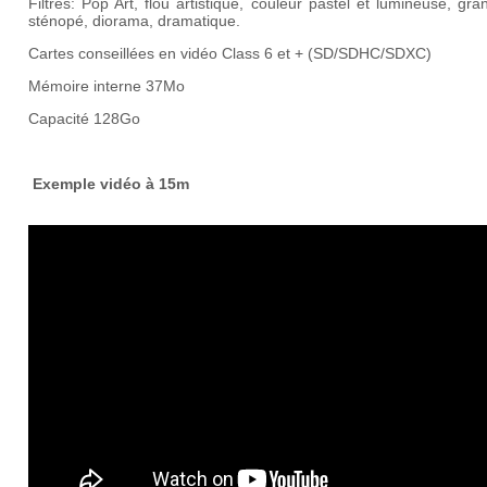
Filtres: Pop Art, flou artistique, couleur pastel et lumineuse, gra
sténopé, diorama, dramatique.
Cartes conseillées en vidéo Class 6 et + (SD/SDHC/SDXC)
Mémoire interne 37Mo
Capacité 128Go
Exemple vidéo à 15m