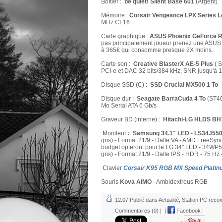
Boîtier :
be quiet! Silent Base 601
(Argent)
Mémoire :
Corsair Vengeance LPX Series Lo
MHz CL16
Carte graphique :
ASUS Phoenix GeForce R
pas principalement joueur prenez une AS
à 365€ qui consomme presque 2X moins.
Carte son :
Creative BlasterX AE-5 Plus
( S
PCI-e et DAC 32 bits/384 kHz, SNR jusqu'à 
Disque SSD (C) :
SSD Crucial MX500 1 To
Disque dur :
Seagate BarraCuda 4 To
(ST40
Mo Serial ATA 6 Gb/s
Graveur BD (interne) :
Hitachi-LG HLDS B
Moniteur
:
Samsung 34.1" LED - LS34J5
gris) - Format 21/9 - Dalle VA - AMD FreeSync
budget opteront pour le LG 34" LED - 34WP50
gris) - Format 21/9 - Dalle IPS - HDR - 75 Hz
Clavier
Corsair K95 RGB MX Speed Plati
Souris
Kova AIMO
- Ambidextrous RGB
12:07 Publié dans
Actualité
,
Station PC rec
Commentaires (0)
|
|
Facebook
|