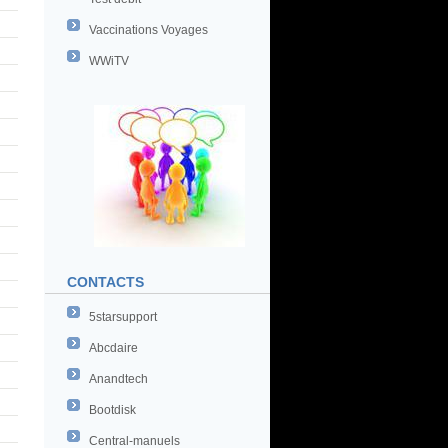
Vaccinations Voyages
WWiTV
CONTACTS
5starsupport
Abcdaire
Anandtech
Bootdisk
Central-manuels