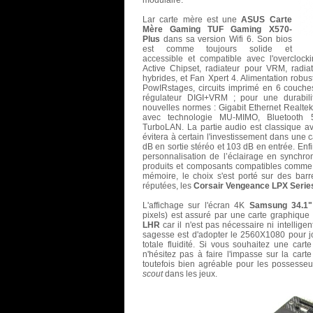
modulaire.
Lar carte mère est une
ASUS Carte
Mère Gaming TUF Gaming X570-
Plus
dans sa version Wifi 6. Son bios
est comme toujours solide et
accessible et compatible avec l'overclock
Active Chipset, radiateur pour VRM, radia
hybrides, et Fan Xpert 4. Alimentation robu
PowIRstages, circuits imprimé en 6 couche
régulateur DIGI+VRM ; pour une durabil
nouvelles normes : Gigabit Ethernet Realtek
avec technologie MU-MIMO, Bluetooth 
TurboLAN. La partie audio est classique a
évitera à certain l'investissement dans une c
dB en sortie stéréo et 103 dB en entrée. Enf
personnalisation de l’éclairage en synchro
produits et composants compatibles comme
mémoire, le choix s'est porté sur des barre
réputées, les
Corsair Vengeance LPX Series
L'affichage sur l'écran 4K
Samsung 34.1
pixels) est assuré par une carte graphique
LHR
car il n'est pas nécessaire ni intellige
sagesse est d'adopter le 2560X1080 pour jo
totale fluidité. Si vous souhaitez une cart
n'hésitez pas à faire l'impasse sur la cart
toutefois bien agréable pour les possess
scout
dans les jeux.