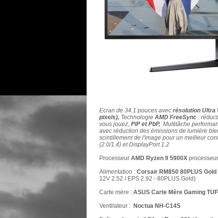
Ecran de 34.1 pouces avec
résolution Ultr
pixels),
Technologie
AMD FreeSync
: réduct
vous jouez,
PiP et PbP,
Multitâche performan
avec réduction des émissions de lumière bl
scintillement de l'image pour un meilleur co
(2.0/1.4) et DisplayPort 1.2
Processeur
AMD Ryzen 9 5900X
processeur
Alimentation :
Corsair RM850 80PLUS Gold
12V 2.52 / EPS 2.92 - 80PLUS Gold)
Carte mère :
ASUS Carte Mère Gaming TUF
Ventilateur :
Noctua NH-C14S