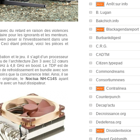
Arrêt sur info
B. Lugan
Bakchich.info
Blackagendareport
s avec du retard en raison des violences
itaire pour les ignorants et les menteurs.
Burbankdigest
ien peser si l'investissement dans une
 Ceci étant précisé, voici les pièces et
C.R.G.
CADTM
éation et le jeu. il s’agit d’un processeur
u de l’architecture Zen 3 avec 12 cœurs
Citizen.typepad
GHz à 4,8 GHz en boost. Le TDP est de
e de refroidissement en bundle avec son
Commondreams
ns que la concurrence Intel. Ainsi, il se
e originale, le
Noctua NH-C14S
ayant
Consortiumnews
re avec un haut dissipateur.
Contralinea
Counterpunch
Decap'actu
Decroissance.org
Dedefensa.org
Dissidentvoice
Edward Goldsmith