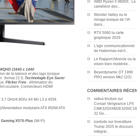
AMD Ryzen 5 9600X : Le
caméléon des...
Wonder Valley ou le
mirage toxique de l’IA
dans...
RTX 5060 la carte
graphique 2026
L'agir communicationnel
de Habermas est-il...
Le Rapport Alloncle ou la
vision bien modérée...
a WQHD (3440 x 1440
Beyerdynamic DT 1990
ion de la latence et des lags lorsque
PRO version Mk2 (2/2)
t : format 21:9,
Technologie Eye Saver
eue,
Flicker Free
: élimination du
nfort oculaire, Connecteurs HDMI
COMMENTAIRES RÉCE
sativa tincture
sur
 3,7 GHz/4.8Ghz 64 Mo L3 à 455€
Corsair Vengeance LPX
(Alimentation modulaire ATX 850W ATX
CMK32GX4M2E3200C16
32 Go...
 Gaming X570-Plus
(Wi-Fi)
icedodo
sur
Investiture
Trump 2025 le discours
intégral...