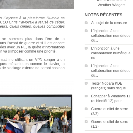
Weather Widgets
NOTES RÉCENTES
ès Odyssee à la plateforme
Rumble
sa
CEO Chris Pavlovski a refusé de céder,
Au sujet de la censure
teurs. Quels crimes, quelles complicités
L'injonction à une
collaboration numérique
s ne sommes plus dans l'ère de la
ou...
ans l'achat de guerre et si il est encore
ées avec un PC, la quête d'informations
L'injonction à une
en va s'imposer comme une priorité.
collaboration numérique
ou...
e machine utilisant un VPN songer à un
riques mécaniques comme le clavier, la
L'injonction à une
s de stockage externe ne seront pas non
collaboration numérique
ou...
Tester Nobara KDE
(français) sans risque
Échapper à Windows 11
(et bientôt 12) pour...
Guerre et effet de serre
(2/2)
Guerre et effet de serre
(1/2)