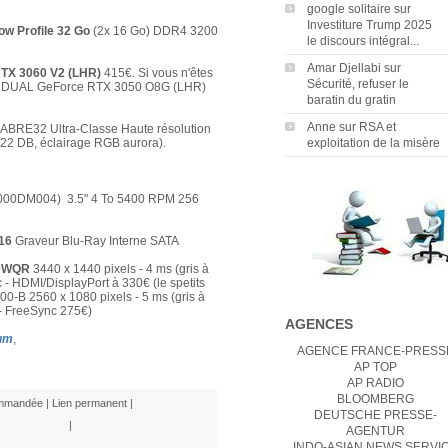
google solitaire
sur
Investiture Trump 2025
w Profile 32 Go
(2x 16 Go) DDR4 3200
le discours intégral...
Amar Djellabi
sur
TX 3060 V2 (LHR)
415€. Si vous n'êtes
Sécurité, refuser le
US DUAL GeForce RTX 3050 O8G (LHR)
baratin du gratin
Anne
sur
RSA et
ABRE32 Ultra-Classe Haute résolution
122 DB, éclairage RGB aurora).
exploitation de la misère
00DM004) 3.5" 4 To 5400 RPM 256
H16
Graveur Blu-Ray Interne SATA
50WQR
3440 x 1440 pixels - 4 ms (gris à
 - HDMI/DisplayPort à 330€ (le spetits
0-B 2560 x 1080 pixels - 5 ms (gris à
 - FreeSync 275€)
AGENCES
num
,
AGENCE FRANCE-PRESS
AP TOP
AP RADIO
BLOOMBERG
ommandée
|
Lien permanent
|
DEUTSCHE PRESSE-
|
AGENTUR
INDO-ASIAN NEWS SERVI