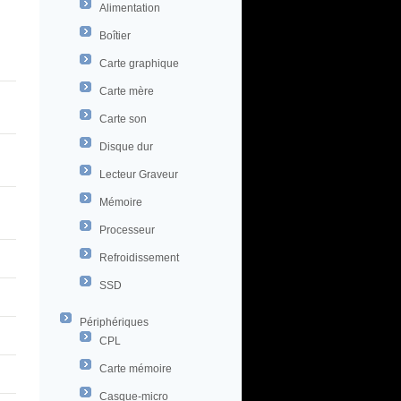
Alimentation
Boîtier
Carte graphique
Carte mère
Carte son
Disque dur
Lecteur Graveur
Mémoire
Processeur
Refroidissement
SSD
Périphériques
CPL
Carte mémoire
Casque-micro