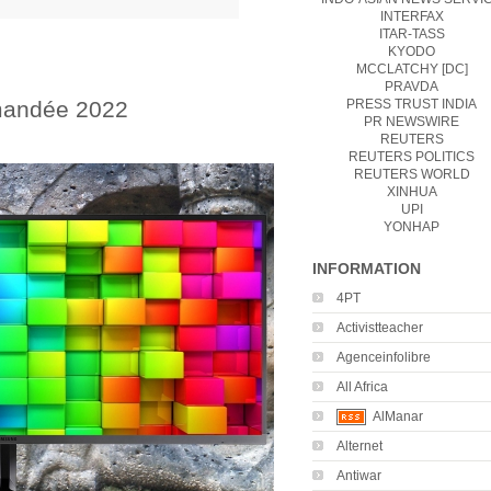
INTERFAX
ITAR-TASS
KYODO
MCCLATCHY [DC]
PRAVDA
mandée 2022
PRESS TRUST INDIA
PR NEWSWIRE
REUTERS
REUTERS POLITICS
REUTERS WORLD
XINHUA
UPI
YONHAP
INFORMATION
4PT
Activistteacher
Agenceinfolibre
All Africa
AlManar
Alternet
Antiwar