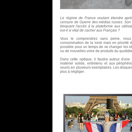
Le régime de
France
voulant étendre apr
censure de Guerre
des médias russes. Son 
bloquant l'accès à la plateforme aux utilisa
est-il si vital de cacher aux
Français
?
Vous le comprendrez sans peine, nou
consommation de la loisir mais en priorité d
possible pour un temps de se changer les id
ou de nouvelles voire de produits du quotidi
Dans cette optique, il faudra autour d'un
matériel solide, entretenu et aux périphé
souris en plusieurs exemplaires. Les disque
plus à négliger.