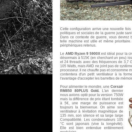
Cette configuration arrive une nouvelle foi
politiques et sociales de la guerre juste san
Dans ce contexte de guerre, vous devrez b
telle machine est utile et même prioritaire.
périphériques retenus.
Le
AMD Ryzen 9 5900X
est idéal pour la cr
désormais à 515€ (en cherchant un peu) iss
et 24 threads avec des fréquences de 3,7 
105 Watts, mais AMD ne joint pas de systèm
processeur. Il ne chauffe pas et consomme moi
contentera d'un petit ventilateur à la form
l'avantage d'accepter les barrettes de mémoi
Pour alimenter le monstre, une
Corsair
RM850 80PLUS Gold.
L'an dernier
nous avions opté pour la version 750W
mais la différence de prix étant tombée
à 5€, une marge de puissance est
toujours la bienvenue. On aime son
v
entilateur à lévitation magnétique de
135 mm, son silence et sa large large
Compatibilité. Les condensateurs 105
°C sont japonais (vive la longévité).
Elle est bien entendue entièrement