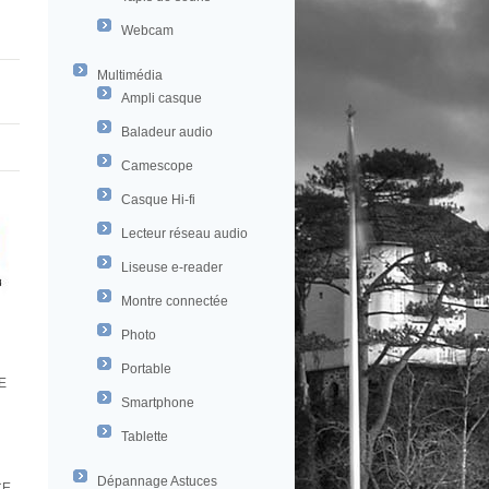
Webcam
Multimédia
Ampli casque
Baladeur audio
Camescope
Casque Hi-fi
Lecteur réseau audio
Liseuse e-reader
Montre connectée
Photo
Portable
E
Smartphone
Tablette
Dépannage Astuces
CE