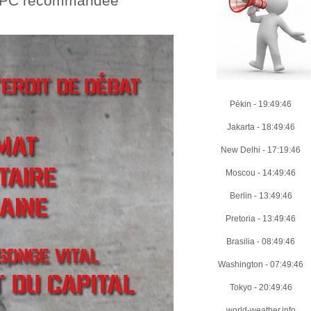
on PC recommandée
Pékin
-
19:49:47
Jakarta
-
18:49:47
New Delhi
-
17:19:47
Moscou
-
14:49:47
Berlin
-
13:49:47
Pretoria
-
13:49:47
Brasilia
-
08:49:47
Washington
-
07:49:47
Tokyo
-
20:49:47
world-weather.info