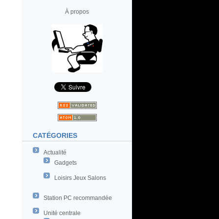
À propos
CATÉGORIES
Actualité
Gadgets
Loisirs Jeux Salons
Station PC recommandée
Unité centrale