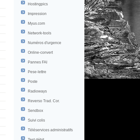
Hostingpics
Impression
Myus.com
Network-tools
Numéros d'urgence
Online-convert
Pannes FAI
Pese-lettre
Poste
Radioways
Reverso Trad. Cor.
Sendbox
Suivi colis
Téléservices administratifs
Test débit