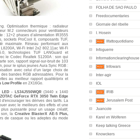
FOLHA DE SAO PAULO
Freedocumentaries
Giornale del ribelle
ing.
Optimisation thermique : radiateur
teur M.2 connecteurs pour ventilateurs
I. Hosein
ste : 12+2 phases d’alimentation IR3555
s, sockets ProCool II, composants TUF,
Ilfattoquotidiano
ité maximale. Réseau performant aux
 L8200A, Wi-Fi Intel 2x2 802.11ac Wi-Fi
Infoguerre
5.0, technologies TUF LANGuard et
vec le Codec Realtek S1200A : son qui
Informationclearinghouse
arte son, rapport signal-sur-bruit de 103
in, pour le splus jeunes Aura Sync RGB :
Infowars
nisation avec celui d’un large choix de
 des bandes RGB adressables. Pour la
Inter-agir
ttes au meilleur rapport qualité/prix et
 Low Profile
en 2X16Go.
IOL
IRIB
" LED - LS34J550WQR
(3440 x 1440
ZOTAC GeForce RTX 3050 Twin Edge
Jerusalem Post
nt d'encourager les dérives des tarifs. La
uer avec le meilleurs des effets et une
Juancole
e plus puissante pour un usage créatif,
e son, la
Creative BlasterX AE-5 Plus,
Karel vn Wolferen
eurs de casque ou les adeptes du mode
Keep talking Greece
Knowckers